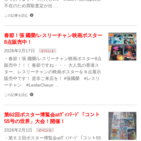
不在のため買取査定が出 …
この記事を読む
春節！張 國榮/レスリーチャン映画ポスター
8点販売中！
2026年2月17日
イベント
・春節！張 國榮/レスリーチャン映画ポスター8点
販売中！！！ 春節ですね・・・ 大人気の香港ス
ター、レスリーチャンの映画ポスターを８点展示
販売中です！ 是非ご来店を！ #張國榮 #レスリ
ーチャン #LeslieCheun …
この記事を読む
第62回ポスター博覧会atｳﾞｨﾝﾃｰｼﾞ「コント
55号の世界」大会！開催！
2026年2月1日
イベント
・第６２回ポスター博覧会atｳﾞｨﾝﾃｰｼﾞ「コント55