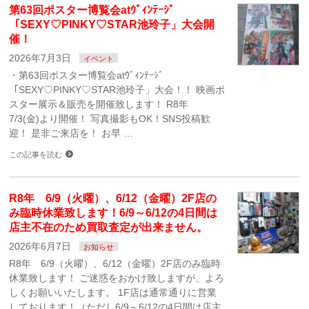
第63回ポスター博覧会atｳﾞｨﾝﾃｰｼﾞ
「SEXY♡PINKY♡STAR池玲子」大会開
催！
2026年7月3日
イベント
・第63回ポスター博覧会atｳﾞｨﾝﾃｰｼﾞ
「SEXY♡PINKY♡STAR池玲子」大会！！ 映画ポ
スター展示＆販売を開催致します！ R8年
7/3(金)より開催！ 写真撮影もOK！SNS投稿歓
迎！ 是非ご来店を！ お早 …
この記事を読む
R8年 6/9（火曜）、6/12（金曜）2F店の
み臨時休業致します！6/9～6/12の4日間は
店主不在のため買取査定が出来ません。
2026年6月7日
お知らせ
R8年 6/9（火曜）、6/12（金曜）2F店のみ臨時
休業致します！ ご迷惑をおかけ致しますが、よろ
しくお願いいたします。 1F店は通常通りに営業
しております！（ただし6/9～6/12の4日間は店主