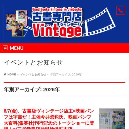
MENU
イベントとお知らせ
HOME
»
イベントとお知らせ
»
年別アーカイブ: 2026年
年別アーカイブ: 2026年
8/7(金)、古書店ヴィンテージ店主×映画パン
フは宇宙だ！主催今井悠也氏、映画パンフ
大百科(集英社)刊行記念のトークショーに登