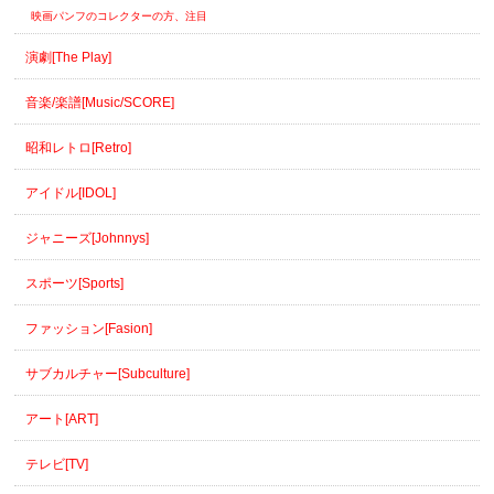
映画パンフのコレクターの方、注目
演劇[The Play]
音楽/楽譜[Music/SCORE]
昭和レトロ[Retro]
アイドル[IDOL]
ジャニーズ[Johnnys]
スポーツ[Sports]
ファッション[Fasion]
サブカルチャー[Subculture]
アート[ART]
テレビ[TV]