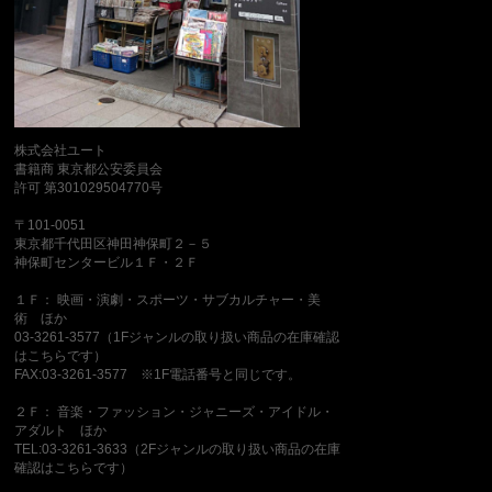
株式会社ユート
書籍商 東京都公安委員会
許可 第301029504770号
〒101-0051
東京都千代田区神田神保町２－５
神保町センタービル１Ｆ・２Ｆ
１Ｆ： 映画・演劇・スポーツ・サブカルチャー・美
術 ほか
03-3261-3577（1Fジャンルの取り扱い商品の在庫確認
はこちらです）
FAX:03-3261-3577 ※1F電話番号と同じです。
２Ｆ： 音楽・ファッション・ジャニーズ・アイドル・
アダルト ほか
TEL:03-3261-3633（2Fジャンルの取り扱い商品の在庫
確認はこちらです）