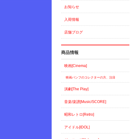
お知らせ
入荷情報
店舗ブログ
商品情報
映画[Cinema]
映画パンフのコレクターの方、注目
演劇[The Play]
音楽/楽譜[Music/SCORE]
昭和レトロ[Retro]
アイドル[IDOL]