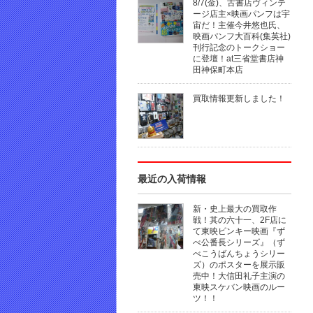
8/7(金)、古書店ヴィンテ
ージ店主×映画パンフは宇
宙だ！主催今井悠也氏、
映画パンフ大百科(集英社)
刊行記念のトークショー
に登壇！at三省堂書店神
田神保町本店
買取情報更新しました！
最近の入荷情報
新・史上最大の買取作
戦！其の六十一、2F店に
て東映ピンキー映画『ず
べ公番長シリーズ』（ず
べこうばんちょうシリー
ズ）のポスターを展示販
売中！大信田礼子主演の
東映スケバン映画のルー
ツ！！