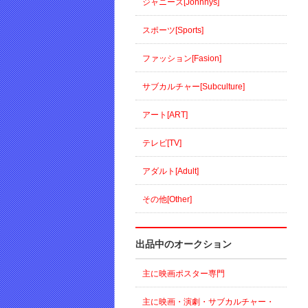
ジャニーズ[Johnnys]
スポーツ[Sports]
ファッション[Fasion]
サブカルチャー[Subculture]
アート[ART]
テレビ[TV]
アダルト[Adult]
その他[Other]
出品中のオークション
主に映画ポスター専門
主に映画・演劇・サブカルチャー・