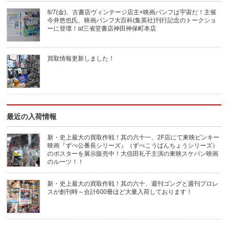
8/7(金)、古書店ヴィンテージ店主×映画パンフは宇宙だ！主催
今井悠也氏、映画パンフ大百科(集英社)刊行記念のトークショ
ーに登壇！at三省堂書店神田神保町本店
買取情報更新しました！
最近の入荷情報
新・史上最大の買取作戦！其の六十一、2F店にて東映ピンキー
映画『ずべ公番長シリーズ』（ずべこうばんちょうシリーズ）
のポスターを展示販売中！大信田礼子主演の東映スケバン映画
のルーツ！！
新・史上最大の買取作戦！其の六十、週刊ゴングと週刊プロレ
スが創刊時～合計600冊ほど大量入荷しております！