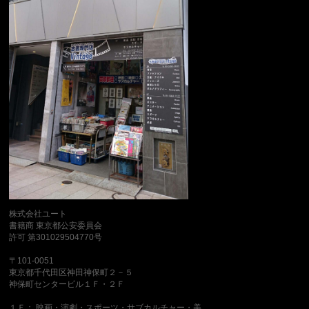
株式会社ユート
書籍商 東京都公安委員会
許可 第301029504770号
〒101-0051
東京都千代田区神田神保町２－５
神保町センタービル１Ｆ・２Ｆ
１Ｆ： 映画・演劇・スポーツ・サブカルチャー・美