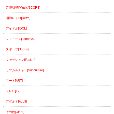
音楽/楽譜[Music/SCORE]
昭和レトロ[Retro]
アイドル[IDOL]
ジャニーズ[Johnnys]
スポーツ[Sports]
ファッション[Fasion]
サブカルチャー[Subculture]
アート[ART]
テレビ[TV]
アダルト[Adult]
その他[Other]