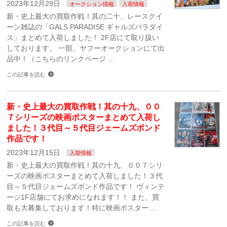
2023年12月29日
オークション情報
入荷情報
新・史上最大の買取作戦！其の二十、レースクイ
ーン雑誌の「GALS PARADISE ギャルズパラダイ
ス」まとめて入荷しました！ 2F店にて取り扱い
しております。 一部、ヤフーオークションにて出
品中！（こちらのリンクページ …
この記事を読む
新・史上最大の買取作戦！其の十九、００
７シリーズの映画ポスターまとめて入荷し
ました！３代目～５代目ジェームズボンド
作品です！
2023年12月15日
入荷情報
新・史上最大の買取作戦！其の十九、００７シリ
ーズの映画ポスターまとめて入荷しました！３代
目～５代目ジェームズボンド作品です！ ヴィンテ
ージ1F店舗にてお求めになれます！！ また、買
取も大募集しております！特に映画ポスター …
この記事を読む