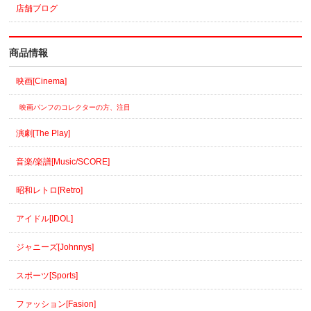
店舗ブログ
商品情報
映画[Cinema]
映画パンフのコレクターの方、注目
演劇[The Play]
音楽/楽譜[Music/SCORE]
昭和レトロ[Retro]
アイドル[IDOL]
ジャニーズ[Johnnys]
スポーツ[Sports]
ファッション[Fasion]