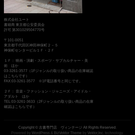
株式会社ユート
書籍商 東京都公安委員会
許可 第301029504770号
〒101-0051
東京都千代田区神田神保町２－５
神保町センタービル１Ｆ・２Ｆ
１Ｆ： 映画・演劇・スポーツ・サブカルチャー・美
術 ほか
03-3261-3577（1Fジャンルの取り扱い商品の在庫確認
はこちらです）
FAX:03-3261-3577 ※1F電話番号と同じです。
２Ｆ： 音楽・ファッション・ジャニーズ・アイドル・
アダルト ほか
TEL:03-3261-3633（2Fジャンルの取り扱い商品の在庫
確認はこちらです）
Copyright ©
古書専門店 ヴィンテージ
All Rights Reserved.
Powered by
WordPress
&
BizVektor Theme
by
Vektor,Inc.
technology.