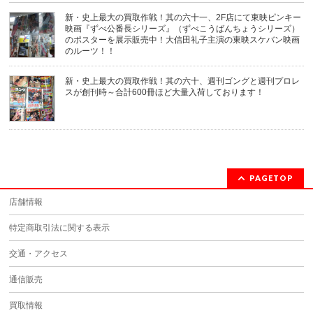
新・史上最大の買取作戦！其の六十一、2F店にて東映ピンキー
映画『ずべ公番長シリーズ』（ずべこうばんちょうシリーズ）
のポスターを展示販売中！大信田礼子主演の東映スケバン映画
のルーツ！！
新・史上最大の買取作戦！其の六十、週刊ゴングと週刊プロレ
スが創刊時～合計600冊ほど大量入荷しております！
PAGETOP
店舗情報
特定商取引法に関する表示
交通・アクセス
通信販売
買取情報