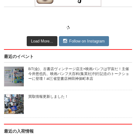
Load More...
Follow on Instagram
最近のイベント
8/7(金)、古書店ヴィンテージ店主×映画パンフは宇宙だ！主催
今井悠也氏、映画パンフ大百科(集英社)刊行記念のトークショ
ーに登壇！at三省堂書店神田神保町本店
買取情報更新しました！
最近の入荷情報