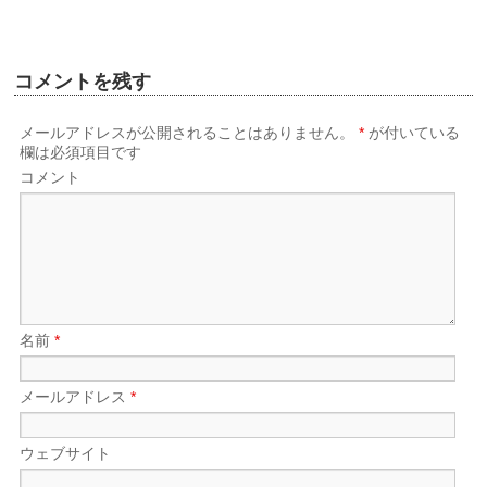
し
で
い
開
ウ
き
ィ
ま
ン
す)
ド
コメントを残す
ウ
で
開
き
メールアドレスが公開されることはありません。
*
が付いている
ま
す)
欄は必須項目です
コメント
名前
*
メールアドレス
*
ウェブサイト