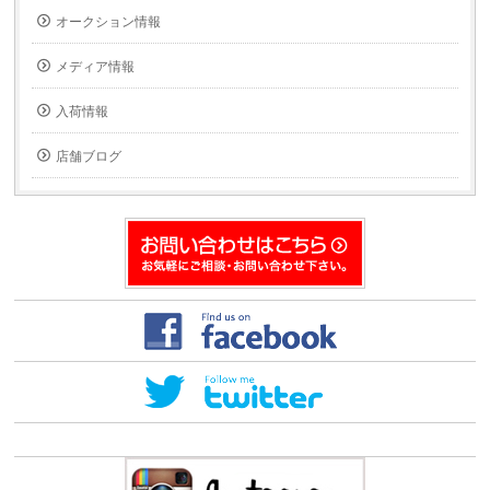
へ
(新
オークション情報
メ
し
ー
い
ル
ウ
で
ィ
メディア情報
送
ン
信
ド
(新
ウ
入荷情報
し
で
い
開
ウ
き
ィ
ま
店舗ブログ
ン
す)
ド
ウ
で
開
き
ま
す)