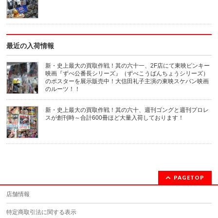
ウ
き
ィ
ま
ン
す)
ド
ウ
で
開
き
最近の入荷情報
ま
す)
新・史上最大の買取作戦！其の六十一、2F店にて東映ピンキー
映画『ずべ公番長シリーズ』（ずべこうばんちょうシリーズ）
のポスターを展示販売中！大信田礼子主演の東映スケバン映画
のルーツ！！
新・史上最大の買取作戦！其の六十、週刊ゴングと週刊プロレ
スが創刊時～合計600冊ほど大量入荷しております！
PAGETOP
店舗情報
特定商取引法に関する表示