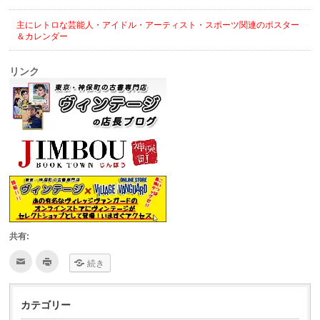
主にレトロな芸能人・アイドル・アーティスト・スポーツ関連のポスター
＆カレンダー
リンク
共有:
ク
ク
続き
リ
リ
ッ
ッ
ク
ク
し
し
て
て
カテゴリー
友
印
達
刷