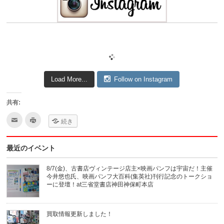
Load More...
Follow on Instagram
共有:
ク
ク
続き
リ
リ
ッ
ッ
ク
ク
し
し
最近のイベント
て
て
友
印
達
刷
へ
(新
8/7(金)、古書店ヴィンテージ店主×映画パンフは宇宙だ！主催
メ
し
今井悠也氏、映画パンフ大百科(集英社)刊行記念のトークショ
ー
い
ル
ウ
ーに登壇！at三省堂書店神田神保町本店
で
ィ
送
ン
信
ド
(新
ウ
買取情報更新しました！
し
で
い
開