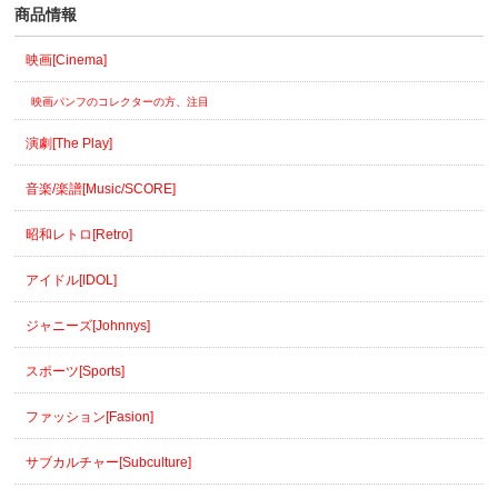
商品情報
映画[Cinema]
映画パンフのコレクターの方、注目
演劇[The Play]
音楽/楽譜[Music/SCORE]
昭和レトロ[Retro]
アイドル[IDOL]
ジャニーズ[Johnnys]
スポーツ[Sports]
ファッション[Fasion]
サブカルチャー[Subculture]