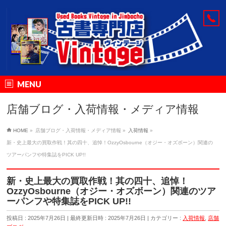
MENU
店舗ブログ・入荷情報・メディア情報
HOME
»
店舗ブログ・入荷情報・メディア情報
»
入荷情報
»
新・史上最大の買取作戦！其の四十、追悼！OzzyOsbourne（オジー・オズボーン）関連の
ツアーパンフや特集誌をPICK UP!!
新・史上最大の買取作戦！其の四十、追悼！
OzzyOsbourne（オジー・オズボーン）関連のツア
ーパンフや特集誌をPICK UP!!
投稿日 : 2025年7月26日
最終更新日時 : 2025年7月26日
カテゴリー :
入荷情報
,
店舗