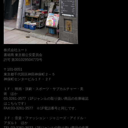
株式会社ユート
書籍商 東京都公安委員会
許可 第301029504770号
〒101-0051
東京都千代田区神田神保町２－５
神保町センタービル１Ｆ・２Ｆ
１Ｆ： 映画・演劇・スポーツ・サブカルチャー・美
術 ほか
03-3261-3577（1Fジャンルの取り扱い商品の在庫確認
はこちらです）
FAX:03-3261-3577 ※1F電話番号と同じです。
２Ｆ： 音楽・ファッション・ジャニーズ・アイドル・
アダルト ほか
TEL:03-3261-3633（2Fジャンルの取り扱い商品の在庫