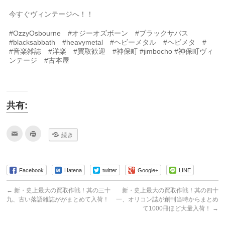
今すぐヴィンテージへ！！
#OzzyOsbourne #オジーオズボーン #ブラックサバス
#blacksabbath #heavymetal #ヘビーメタル #ヘビメタ #
#音楽雑誌 #洋楽 #買取歓迎 #神保町 #jimbocho #神保町ヴィ
ンテージ #古本屋
共有:
ク
ク
続き
リ
リ
ッ
ッ
ク
ク
し
し
て
て
友
印
Facebook
Hatena
twitter
Google+
LINE
達
刷
へ
(新
メ
し
←
新・史上最大の買取作戦！其の三十
新・史上最大の買取作戦！其の四十
ー
い
ル
ウ
九、古い落語雑誌ががまとめて入荷！
一、オリコン誌が創刊当時からまとめ
で
ィ
て1000冊ほど大量入荷！
→
送
ン
信
ド
(新
ウ