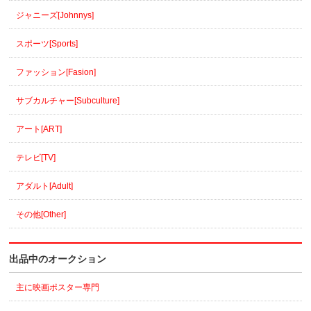
ジャニーズ[Johnnys]
スポーツ[Sports]
ファッション[Fasion]
サブカルチャー[Subculture]
アート[ART]
テレビ[TV]
アダルト[Adult]
その他[Other]
出品中のオークション
主に映画ポスター専門