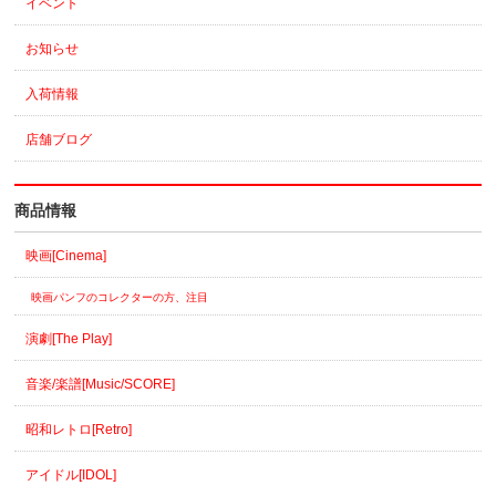
イベント
お知らせ
入荷情報
店舗ブログ
商品情報
映画[Cinema]
映画パンフのコレクターの方、注目
演劇[The Play]
音楽/楽譜[Music/SCORE]
昭和レトロ[Retro]
アイドル[IDOL]