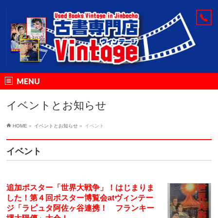
MENU
イベントとお知らせ
HOME
»
イベントとお知らせ
»
イベント
イベント
追加ポスター「世界大戦争」！はじまりま
した！第４回ポスター博覧会atヴィンテー
ジ「ラピュタ阿佐ヶ谷連携！ フランキー