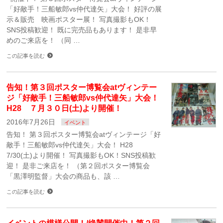
「好敵手！三船敏郎vs仲代達矢」大会！ 好評の展
示＆販売 映画ポスター展！ 写真撮影もOK！
SNS投稿歓迎！ 既に完売品もあります！ 是非早
めのご来店を！ （同 …
この記事を読む
告知！第３回ポスター博覧会atヴィンテー
ジ「好敵手！三船敏郎vs仲代達矢」大会！
H28 ７月３０日(土)より開催！
2016年7月26日
イベント
告知！ 第３回ポスター博覧会atヴィンテージ「好
敵手！三船敏郎vs仲代達矢」大会！ H28
7/30(土)より開催！ 写真撮影もOK！SNS投稿歓
迎！ 是非ご来店を！ （第２回ポスター博覧会
「黒澤明監督」大会の商品も、該 …
この記事を読む