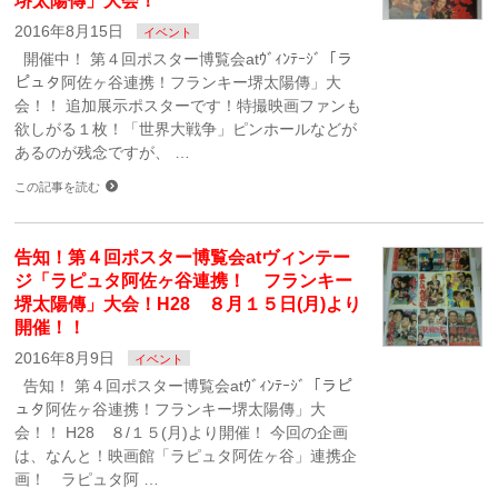
堺太陽傳」大会！
2016年8月15日
イベント
開催中！ 第４回ポスター博覧会atｳﾞｨﾝﾃｰｼﾞ「ラ
ピュタ阿佐ヶ谷連携！フランキー堺太陽傳」大
会！！ 追加展示ポスターです！特撮映画ファンも
欲しがる１枚！「世界大戦争」ピンホールなどが
あるのが残念ですが、 …
この記事を読む
告知！第４回ポスター博覧会atヴィンテー
ジ「ラピュタ阿佐ヶ谷連携！ フランキー
堺太陽傳」大会！H28 ８月１５日(月)より
開催！！
2016年8月9日
イベント
告知！ 第４回ポスター博覧会atｳﾞｨﾝﾃｰｼﾞ「ラピ
ュタ阿佐ヶ谷連携！フランキー堺太陽傳」大
会！！ H28 ８/１５(月)より開催！ 今回の企画
は、なんと！映画館「ラピュタ阿佐ヶ谷」連携企
画！ ラピュタ阿 …