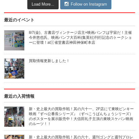
Load More...
Follow on Instagram
最近のイベント
8/7(金)、古書店ヴィンテージ店主×映画パンフは宇宙だ！主催
今井悠也氏、映画パンフ大百科(集英社)刊行記念のトークショ
ーに登壇！at三省堂書店神田神保町本店
買取情報更新しました！
最近の入荷情報
新・史上最大の買取作戦！其の六十一、2F店にて東映ピンキー
映画『ずべ公番長シリーズ』（ずべこうばんちょうシリーズ）
のポスターを展示販売中！大信田礼子主演の東映スケバン映画
のルーツ！！
新・史上最大の買取作戦！其の六十、週刊ゴングと週刊プロレ