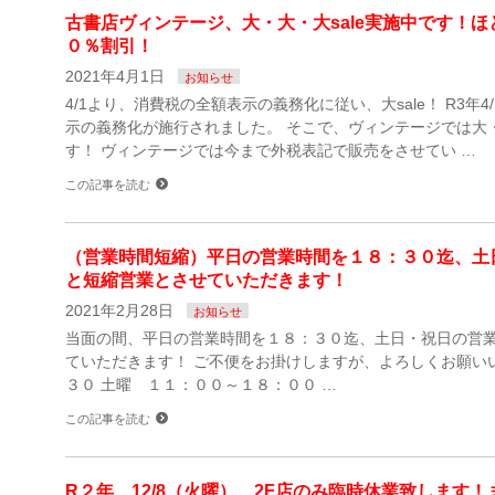
古書店ヴィンテージ、大・大・大sale実施中です！
０％割引！
2021年4月1日
お知らせ
4/1より、消費税の全額表示の義務化に従い、大sale！ R3年
示の義務化が施行されました。 そこで、ヴィンテージでは大・
す！ ヴィンテージでは今まで外税表記で販売をさせてい …
この記事を読む
（営業時間短縮）平日の営業時間を１８：３０迄、土
と短縮営業とさせていただきます！
2021年2月28日
お知らせ
当面の間、平日の営業時間を１８：３０迄、土日・祝日の営
ていただきます！ ご不便をお掛けしますが、よろしくお願い
３０ 土曜 １１：００～１８：００ …
この記事を読む
R２年 12/8（火曜）、2F店のみ臨時休業致します！ま