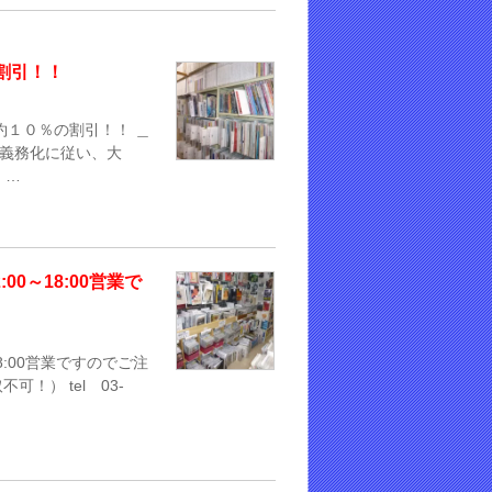
割引！！
約１０％の割引！！ ＿
の義務化に従い、大
 …
0～18:00営業で
8:00営業ですのでご注
！） tel 03-