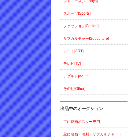
ジャニーズ[Johnnys]
スポーツ[Sports]
ファッション[Fasion]
サブカルチャー[Subculture]
アート[ART]
テレビ[TV]
アダルト[Adult]
その他[Other]
出品中のオークション
主に映画ポスター専門
主に映画・演劇・サブカルチャー・