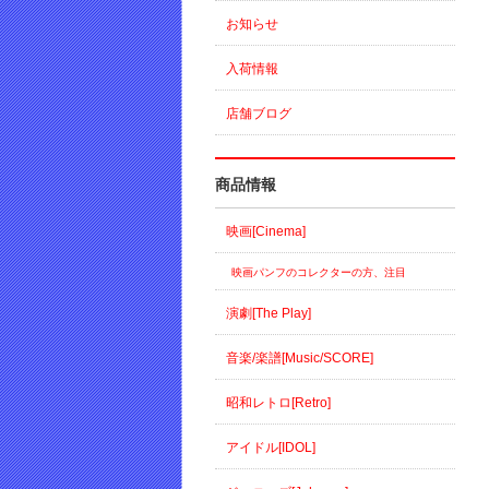
お知らせ
入荷情報
店舗ブログ
商品情報
映画[Cinema]
映画パンフのコレクターの方、注目
演劇[The Play]
音楽/楽譜[Music/SCORE]
昭和レトロ[Retro]
アイドル[IDOL]