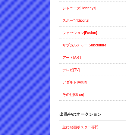
ジャニーズ[Johnnys]
スポーツ[Sports]
ファッション[Fasion]
サブカルチャー[Subculture]
アート[ART]
テレビ[TV]
アダルト[Adult]
その他[Other]
出品中のオークション
主に映画ポスター専門