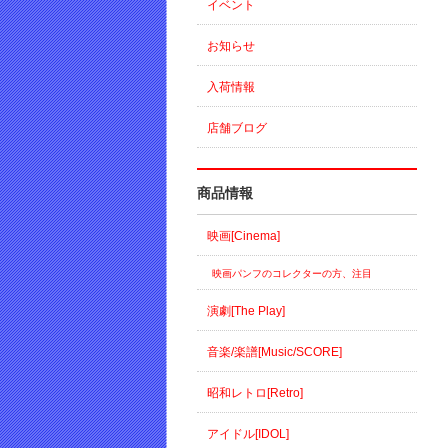
イベント
お知らせ
入荷情報
店舗ブログ
商品情報
映画[Cinema]
映画パンフのコレクターの方、注目
演劇[The Play]
音楽/楽譜[Music/SCORE]
昭和レトロ[Retro]
アイドル[IDOL]