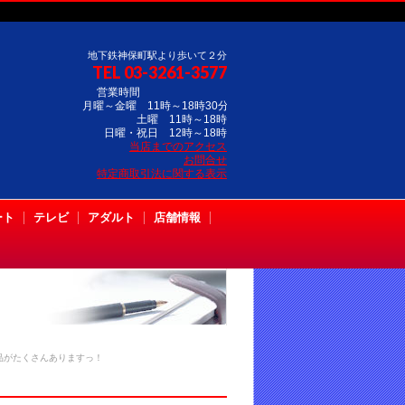
地下鉄神保町駅より歩いて２分
TEL 03-3261-3577
営業時間
月曜～金曜 11時～18時30分
土曜 11時～18時
日曜・祝日 12時～18時
当店までのアクセス
お問合せ
特定商取引法に関する表示
ート
テレビ
アダルト
店舗情報
品がたくさんありますっ！