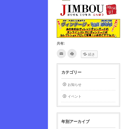
共有:
ク
ク
続き
リ
リ
ッ
ッ
ク
ク
し
し
て
て
カテゴリー
友
印
達
刷
へ
(新
メ
し
お知らせ
ー
い
ル
ウ
で
ィ
イベント
送
ン
信
ド
(新
ウ
し
で
い
開
ウ
き
ィ
ま
年別アーカイブ
ン
す)
ド
ウ