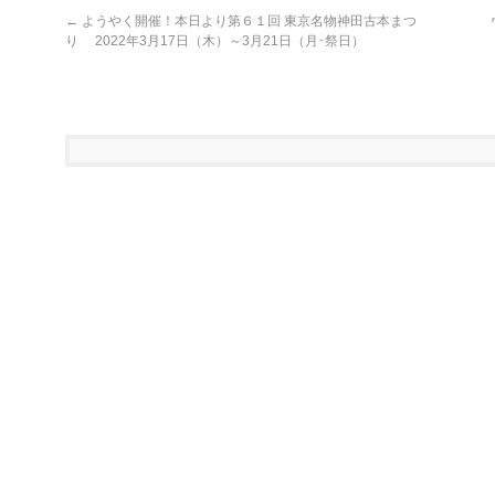
ま
す)
←
ようやく開催！本日より第６１回 東京名物神田古本まつ
り 2022年3月17日（木）～3月21日（月･祭日）