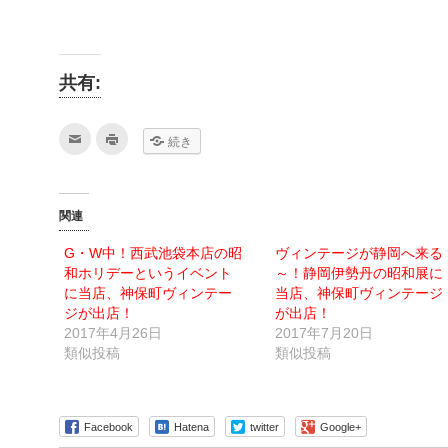
共有:
ク
ク
続き
リ
リ
ッ
ッ
ク
ク
し
し
て
て
友
印
関連
達
刷
へ
(新
メ
し
G・W中！西武池袋本店の昭
ヴィンテージが静岡へ来る
ー
い
ル
ウ
和ホリデーというイベント
～！静岡伊勢丹の昭和展に
で
ィ
送
ン
に当店、神保町ヴィンテー
当店、神保町ヴィンテージ
信
ド
ジが出店！
が出店！
(新
ウ
し
で
2017年4月26日
2017年7月20日
い
開
ウ
き
類似投稿
類似投稿
ィ
ま
ン
す)
ド
ウ
で
開
Facebook
Hatena
twitter
Google+
き