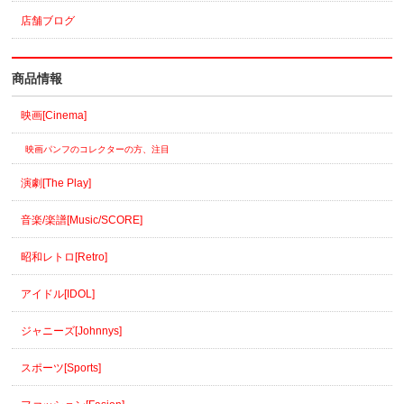
店舗ブログ
商品情報
映画[Cinema]
映画パンフのコレクターの方、注目
演劇[The Play]
音楽/楽譜[Music/SCORE]
昭和レトロ[Retro]
アイドル[IDOL]
ジャニーズ[Johnnys]
スポーツ[Sports]