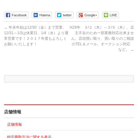
Facebook
Hatena
twitter
Google+
LINE
←
年末年始は12/30（金）まで営業、
H29年 ３/２（木）～３/９（木）、店
12/31～1/3は休業日、1/4（水）より通
主不在のため一部業務対応出来ませ
常営業です！２０１７年度もよろしく
ん。店頭買い取り、買い取りのご相談
お願いいたします！
のTEL＆メール、オークション対応
など。
→
店舗情報
店舗情報
特定商取引法に関する表示