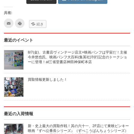
共有:
ク
ク
続き
リ
リ
ッ
ッ
ク
ク
し
し
最近のイベント
て
て
友
印
達
刷
へ
(新
8/7(金)、古書店ヴィンテージ店主×映画パンフは宇宙だ！主催
メ
し
今井悠也氏、映画パンフ大百科(集英社)刊行記念のトークショ
ー
い
ル
ウ
ーに登壇！at三省堂書店神田神保町本店
で
ィ
送
ン
信
ド
(新
ウ
買取情報更新しました！
し
で
い
開
ウ
き
ィ
ま
ン
す)
ド
ウ
で
開
き
最近の入荷情報
ま
す)
新・史上最大の買取作戦！其の六十一、2F店にて東映ピンキー
映画『ずべ公番長シリーズ』（ずべこうばんちょうシリーズ）