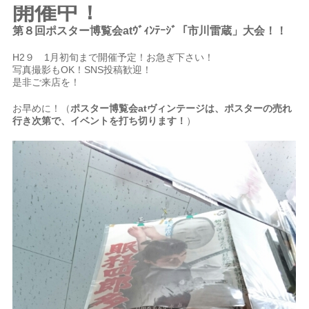
開催中！
第８
回ポスター博覧会atｳﾞｨﾝﾃｰｼﾞ「市川雷蔵
」大会！！
H2９ 1月初旬まで開催予定！お急ぎ下さい！
写真撮影もOK！SNS投稿歓迎！
是非ご来店を！
お早めに！（
ポスター博覧会atヴィンテージは、ポスターの売れ
行き次第で、イベントを打ち切ります！
）