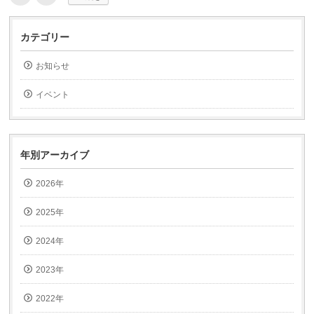
リ
リ
ッ
ッ
ク
ク
し
し
て
て
カテゴリー
友
印
達
刷
へ
(新
お知らせ
メ
し
ー
い
ル
ウ
で
ィ
イベント
送
ン
信
ド
(新
ウ
し
で
い
開
ウ
き
ィ
ま
年別アーカイブ
ン
す)
ド
ウ
2026年
で
開
き
ま
2025年
す)
2024年
2023年
2022年