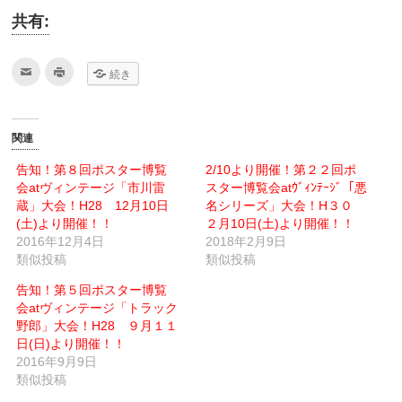
共有:
ク
ク
続き
リ
リ
ッ
ッ
ク
ク
し
し
て
て
友
印
関連
達
刷
へ
(新
メ
し
告知！第８回ポスター博覧
2/10より開催！第２２回ポ
ー
い
会atヴィンテージ「市川雷
ル
ウ
スター博覧会atｳﾞｨﾝﾃｰｼﾞ「悪
で
ィ
蔵」大会！H28 12月10日
名シリーズ」大会！H３０
送
ン
信
ド
(土)より開催！！
２月10日(土)より開催！！
(新
ウ
2016年12月4日
し
で
2018年2月9日
い
開
類似投稿
類似投稿
ウ
き
ィ
ま
ン
す)
告知！第５回ポスター博覧
ド
ウ
会atヴィンテージ「トラック
で
野郎」大会！H28 ９月１１
開
き
日(日)より開催！！
ま
す)
2016年9月9日
類似投稿