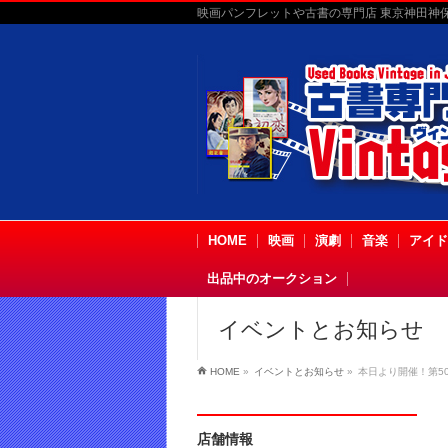
映画パンフレットや古書の専門店 東京神田神保町
HOME
映画
演劇
音楽
アイド
出品中のオークション
イベントとお知らせ
HOME
»
イベントとお知らせ
»
本日より開催！第50
店舗情報