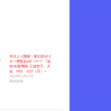
本日より開催！第31回ポス
ﾞ
ター博覧会atｳﾞｨﾝﾃｰｼﾞ「追
悼/女賭博師･江波杏子」大
会 H31 1/27（日）～
2019年1月27日
類似投稿