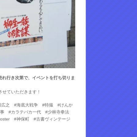
売れ行き次第で、イベントを打ち切りま
させていただきます！
田広之 #海底大戦争 #特撮 #けんか
ン刑事 #カラテバカ一代 #少林寺拳法
oster #神保町 #古書ヴィンテージ