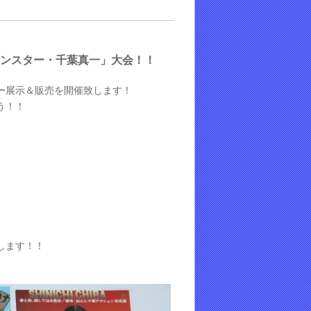
ションスター・千葉真一」大会
！
！
ー展示＆販売を開催致します！
う！！
します！！