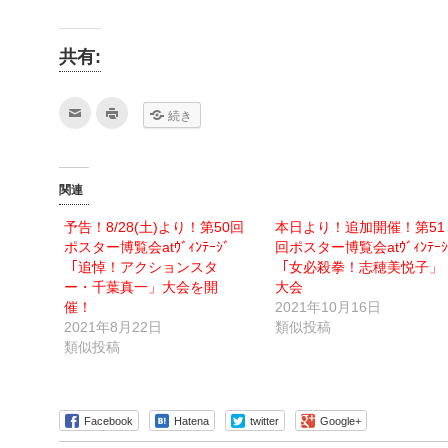
共有:
ク
ク
続き
リ
リ
ッ
ッ
ク
ク
し
し
て
て
友
印
関連
達
刷
へ
(新
メ
し
予告！8/28(土)より！第50回
本日より！追加開催！第51
ー
い
ル
ウ
ポスター博覧会atｳﾞｨﾝﾃｰｼﾞ
回ポスター博覧会atｳﾞｨﾝﾃｰｼ
で
ィ
送
ン
「追悼！アクションスタ
「女必殺拳！志穂美悦子」
信
ド
ー・千葉真一」大会を開
大会
(新
ウ
し
で
催！
2021年10月16日
い
開
ウ
き
2021年8月22日
類似投稿
ィ
ま
類似投稿
ン
す)
ド
ウ
で
開
き
ま
Facebook
Hatena
twitter
Google+
す)