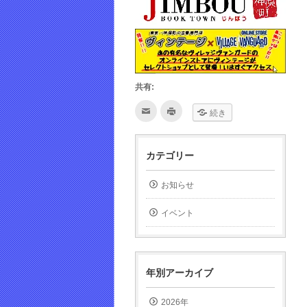
共有:
ク
ク
続き
リ
リ
ッ
ッ
ク
ク
し
し
て
て
カテゴリー
友
印
達
刷
へ
(新
メ
し
お知らせ
ー
い
ル
ウ
で
ィ
イベント
送
ン
信
ド
(新
ウ
し
で
い
開
ウ
き
ィ
ま
年別アーカイブ
ン
す)
ド
ウ
で
2026年
開