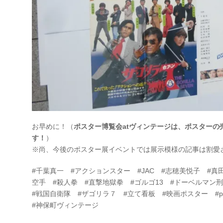
お早めに！（
ポスター博覧会atヴィンテージは、ポスターの
す！
）
※尚、今後のポスター展イベントでは展示模様の記事は割愛
#千葉真一 #アクションスター #JAC #志穂美悦子 #真
空手 #殺人拳 #直撃地獄拳 #ゴルゴ13 #ドーベルマ
#戦国自衛隊 #ザゴリラ７ #立て看板 #映画ポスター #p
#神保町ヴィンテージ