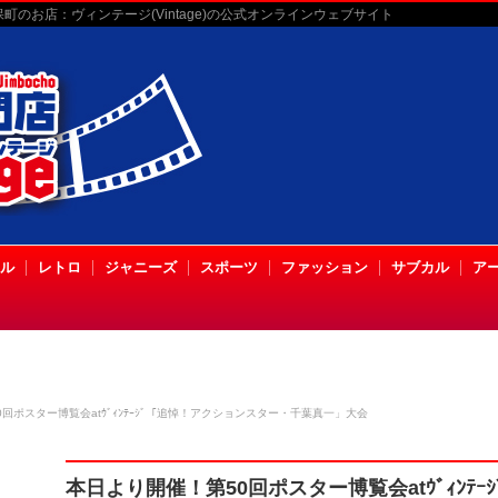
のお店：ヴィンテージ(Vintage)の公式オンラインウェブサイト
ル
レトロ
ジャニーズ
スポーツ
ファッション
サブカル
ア
回ポスター博覧会atｳﾞｨﾝﾃｰｼﾞ「追悼！アクションスター・千葉真一」大会
本日より開催！第50回ポスター博覧会atｳﾞｨﾝﾃ