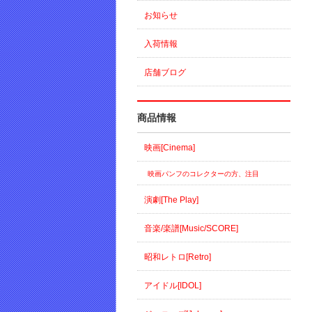
お知らせ
入荷情報
店舗ブログ
商品情報
映画[Cinema]
映画パンフのコレクターの方、注目
演劇[The Play]
音楽/楽譜[Music/SCORE]
昭和レトロ[Retro]
アイドル[IDOL]