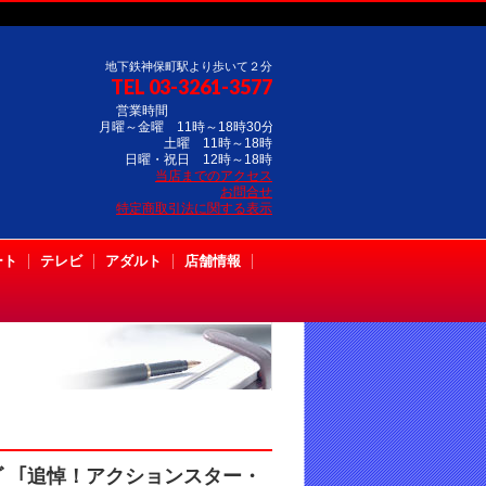
地下鉄神保町駅より歩いて２分
TEL 03-3261-3577
営業時間
月曜～金曜 11時～18時30分
土曜 11時～18時
日曜・祝日 12時～18時
当店までのアクセス
お問合せ
特定商取引法に関する表示
ート
テレビ
アダルト
店舗情報
ｰｼﾞ「追悼！アクションスター・