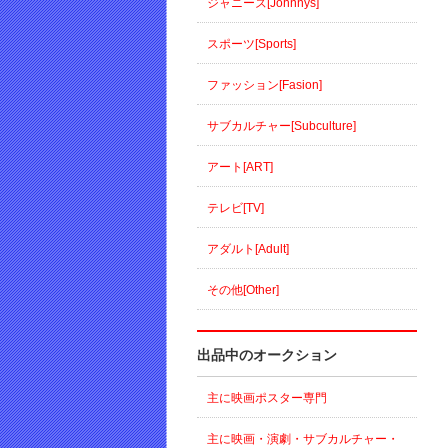
ジャニーズ[Johnnys]
スポーツ[Sports]
ファッション[Fasion]
サブカルチャー[Subculture]
アート[ART]
テレビ[TV]
アダルト[Adult]
その他[Other]
出品中のオークション
主に映画ポスター専門
主に映画・演劇・サブカルチャー・