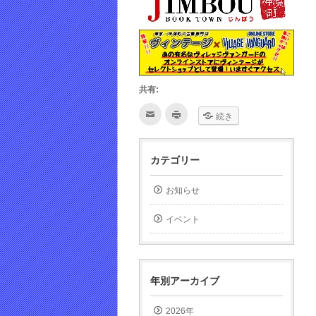
共有:
ク
ク
続き
リ
リ
ッ
ッ
ク
ク
し
し
て
て
カテゴリー
友
印
達
刷
へ
(新
メ
し
お知らせ
ー
い
ル
ウ
で
ィ
イベント
送
ン
信
ド
(新
ウ
し
で
い
開
ウ
き
ィ
ま
年別アーカイブ
ン
す)
ド
ウ
で
2026年
開