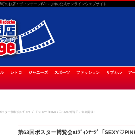
のお店：ヴィンテージ(Vintage)の公式オンラインウェブサイト
ル
レトロ
ジャニーズ
スポーツ
ファッション
サブカル
ア
ポスター博覧会atｳﾞｨﾝﾃｰｼﾞ「SEXY♡PINKY♡STAR池玲子」大会開催！
第63回ポスター博覧会atｳﾞｨﾝﾃｰｼﾞ「SEXY♡P