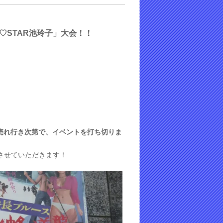
KY♡STAR池玲子」大会
！
！
売れ行き次第で、イベントを打ち切りま
させていただきます！