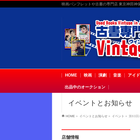
映画パンフレットや古書の専門店 東京神田神保町
HOME
映画
演劇
音楽
アイド
出品中のオークション
イベントとお知らせ
HOME
»
イベントとお知らせ
»
イベント
»
第63回
店舗情報