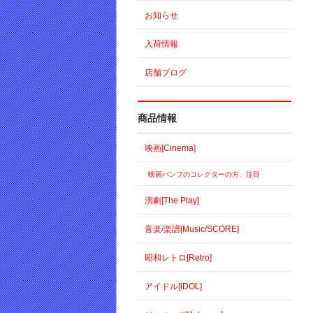
お知らせ
入荷情報
店舗ブログ
商品情報
映画[Cinema]
映画パンフのコレクターの方、注目
演劇[The Play]
音楽/楽譜[Music/SCORE]
昭和レトロ[Retro]
アイドル[IDOL]