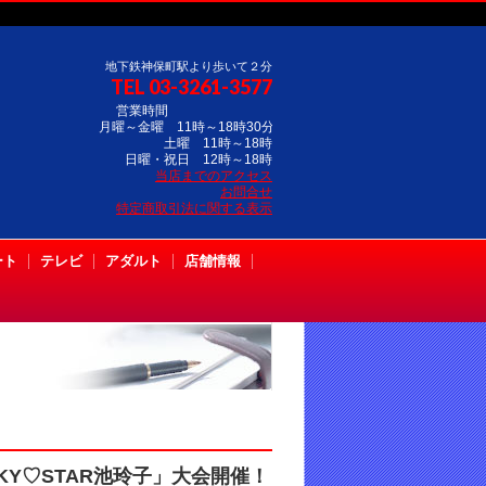
地下鉄神保町駅より歩いて２分
TEL 03-3261-3577
営業時間
月曜～金曜 11時～18時30分
土曜 11時～18時
日曜・祝日 12時～18時
当店までのアクセス
お問合せ
特定商取引法に関する表示
ート
テレビ
アダルト
店舗情報
INKY♡STAR池玲子」大会開催！