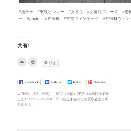
#池玲子 #東映ピンキー #女番長 #女番長ブルース #恐
ー #poster #神保町 #古書ヴィンテージ #神保町ヴィ
共有:
ク
ク
続き
リ
リ
ッ
ッ
ク
ク
し
し
て
て
友
印
Facebook
Hatena
twitter
Google+
達
刷
へ
(新
メ
し
←
R8年 6/9（火曜）、6/12（金曜）2F店のみ臨時休業致
ー
い
します！6/9～6/12の4日間は店主不在のため買取査定が出
ル
ウ
で
ィ
来ません。
送
ン
信
ド
(新
ウ
し
で
い
開
ウ
き
ィ
ま