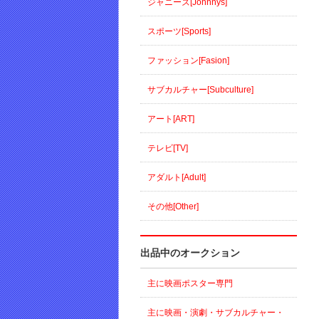
ジャニーズ[Johnnys]
スポーツ[Sports]
ファッション[Fasion]
サブカルチャー[Subculture]
アート[ART]
テレビ[TV]
アダルト[Adult]
その他[Other]
出品中のオークション
主に映画ポスター専門
主に映画・演劇・サブカルチャー・