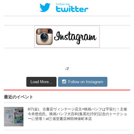
Load More...
Follow on Instagram
最近のイベント
8/7(金)、古書店ヴィンテージ店主×映画パンフは宇宙だ！主催
今井悠也氏、映画パンフ大百科(集英社)刊行記念のトークショ
ーに登壇！at三省堂書店神田神保町本店