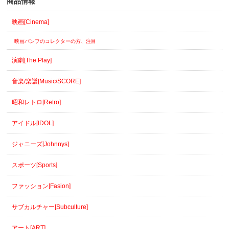
商品情報
映画[Cinema]
映画パンフのコレクターの方、注目
演劇[The Play]
音楽/楽譜[Music/SCORE]
昭和レトロ[Retro]
アイドル[IDOL]
ジャニーズ[Johnnys]
スポーツ[Sports]
ファッション[Fasion]
サブカルチャー[Subculture]
アート[ART]