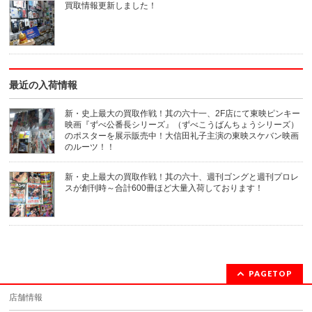
買取情報更新しました！
最近の入荷情報
新・史上最大の買取作戦！其の六十一、2F店にて東映ピンキー
映画『ずべ公番長シリーズ』（ずべこうばんちょうシリーズ）
のポスターを展示販売中！大信田礼子主演の東映スケバン映画
のルーツ！！
新・史上最大の買取作戦！其の六十、週刊ゴングと週刊プロレ
スが創刊時～合計600冊ほど大量入荷しております！
PAGETOP
店舗情報