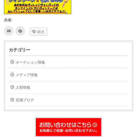
共有:
ク
ク
続き
リ
リ
ッ
ッ
ク
ク
し
し
て
て
カテゴリー
友
印
達
刷
へ
(新
オークション情報
メ
し
ー
い
ル
ウ
で
ィ
メディア情報
送
ン
信
ド
(新
ウ
入荷情報
し
で
い
開
ウ
き
ィ
ま
店舗ブログ
ン
す)
ド
ウ
で
開
き
ま
す)