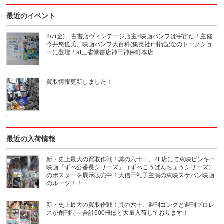
ク
ク
し
し
最近のイベント
て
て
友
印
達
刷
へ
(新
8/7(金)、古書店ヴィンテージ店主×映画パンフは宇宙だ！主催
メ
し
今井悠也氏、映画パンフ大百科(集英社)刊行記念のトークショ
ー
い
ル
ウ
ーに登壇！at三省堂書店神田神保町本店
で
ィ
送
ン
信
ド
(新
ウ
買取情報更新しました！
し
で
い
開
ウ
き
ィ
ま
ン
す)
ド
ウ
で
開
き
最近の入荷情報
ま
す)
新・史上最大の買取作戦！其の六十一、2F店にて東映ピンキー
映画『ずべ公番長シリーズ』（ずべこうばんちょうシリーズ）
のポスターを展示販売中！大信田礼子主演の東映スケバン映画
のルーツ！！
新・史上最大の買取作戦！其の六十、週刊ゴングと週刊プロレ
スが創刊時～合計600冊ほど大量入荷しております！