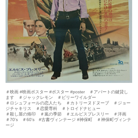
＃映画 #映画ポスター #ポスター #poster ＃アパートの鍵貸し
ます ＃ジャックレモン ＃ビリーワイルダー
＃ロシュフォールの恋人たち ＃カトリーヌドヌーブ ＃ジョー
ジチャキリス ＃恋愛専科 ＃トロイドナヒュー
＃殺し屋の烙印 ＃嵐の季節 ＃エルビスプレスリー ＃洋画
＃70’s ＃60’s #古書ヴィンテージ #神保町 ＃神保町ヴィンテ
ージ