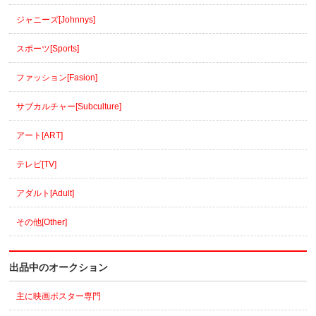
ジャニーズ[Johnnys]
スポーツ[Sports]
ファッション[Fasion]
サブカルチャー[Subculture]
アート[ART]
テレビ[TV]
アダルト[Adult]
その他[Other]
出品中のオークション
主に映画ポスター専門