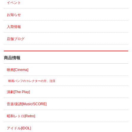
イベント
お知らせ
入荷情報
店舗ブログ
商品情報
映画[Cinema]
映画パンフのコレクターの方、注目
演劇[The Play]
音楽/楽譜[Music/SCORE]
昭和レトロ[Retro]
アイドル[IDOL]