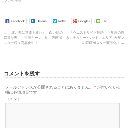
Facebook
Hatena
twitter
Google+
LINE
←
「北北西に進路を取れ」「白い肌の
「ウエストサイド物語」「草原の輝
異常な夜」「市民ケーン」他、洋画ポ
き」ナタリー･ウッド、エリア･カザン
スター続々商品化中！
の洋画ポスター商品化！
→
コメントを残す
メールアドレスが公開されることはありません。
*
が付いている
欄は必須項目です
コメント