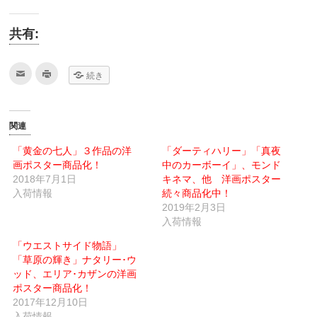
共有:
ク
ク
続き
リ
リ
ッ
ッ
ク
ク
し
し
て
て
友
印
関連
達
刷
へ
(新
メ
し
「黄金の七人」３作品の洋
「ダーティハリー」「真夜
ー
い
画ポスター商品化！
ル
ウ
中のカーボーイ」、モンド
で
ィ
2018年7月1日
キネマ、他 洋画ポスター
送
ン
信
ド
入荷情報
続々商品化中！
(新
ウ
し
で
2019年2月3日
い
開
入荷情報
ウ
き
ィ
ま
ン
す)
「ウエストサイド物語」
ド
ウ
「草原の輝き」ナタリー･ウ
で
ッド、エリア･カザンの洋画
開
き
ポスター商品化！
ま
す)
2017年12月10日
入荷情報