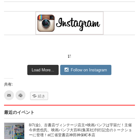
Load More...
Follow on Instagram
共有:
ク
ク
続き
リ
リ
ッ
ッ
ク
ク
し
し
最近のイベント
て
て
友
印
達
刷
へ
(新
8/7(金)、古書店ヴィンテージ店主×映画パンフは宇宙だ！主催
メ
し
今井悠也氏、映画パンフ大百科(集英社)刊行記念のトークショ
ー
い
ル
ウ
ーに登壇！at三省堂書店神田神保町本店