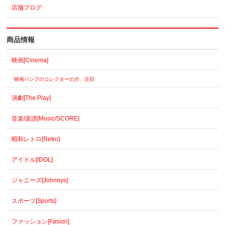
店舗ブログ
商品情報
映画[Cinema]
映画パンフのコレクターの方、注目
演劇[The Play]
音楽/楽譜[Music/SCORE]
昭和レトロ[Retro]
アイドル[IDOL]
ジャニーズ[Johnnys]
スポーツ[Sports]
ファッション[Fasion]