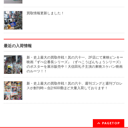
で
ィ
送
ン
信
ド
(新
ウ
買取情報更新しました！
し
で
い
開
ウ
き
ィ
ま
ン
す)
ド
ウ
で
開
き
最近の入荷情報
ま
す)
新・史上最大の買取作戦！其の六十一、2F店にて東映ピンキー
映画『ずべ公番長シリーズ』（ずべこうばんちょうシリーズ）
のポスターを展示販売中！大信田礼子主演の東映スケバン映画
のルーツ！！
新・史上最大の買取作戦！其の六十、週刊ゴングと週刊プロレ
スが創刊時～合計600冊ほど大量入荷しております！
PAGETOP