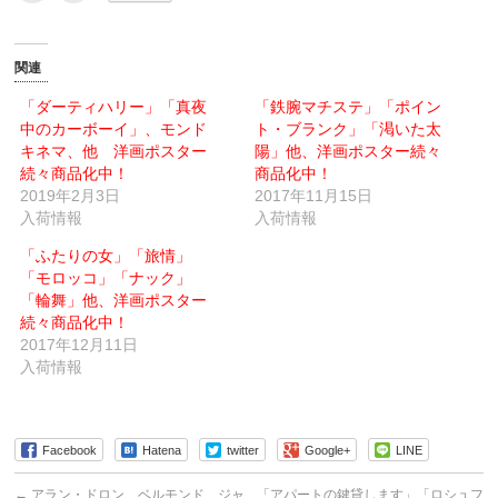
ッ
ッ
ク
ク
し
し
て
て
友
印
関連
達
刷
へ
(新
メ
し
「ダーティハリー」「真夜
「鉄腕マチステ」「ポイン
ー
い
中のカーボーイ」、モンド
ル
ウ
ト・ブランク」「渇いた太
で
ィ
キネマ、他 洋画ポスター
陽」他、洋画ポスター続々
送
ン
信
ド
続々商品化中！
商品化中！
(新
ウ
2019年2月3日
し
で
2017年11月15日
い
開
入荷情報
入荷情報
ウ
き
ィ
ま
ン
す)
「ふたりの女」「旅情」
ド
ウ
「モロッコ」「ナック」
で
「輪舞」他、洋画ポスター
開
き
続々商品化中！
ま
す)
2017年12月11日
入荷情報
Facebook
Hatena
twitter
Google+
LINE
←
アラン・ドロン、ベルモンド、ジャ
「アパートの鍵貸します」「ロシュフ