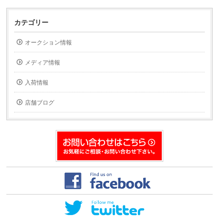
ッ
ッ
ク
ク
し
し
て
て
カテゴリー
友
印
達
刷
へ
(新
オークション情報
メ
し
ー
い
ル
ウ
で
ィ
メディア情報
送
ン
信
ド
(新
ウ
入荷情報
し
で
い
開
ウ
き
ィ
ま
店舗ブログ
ン
す)
ド
ウ
で
開
き
ま
す)