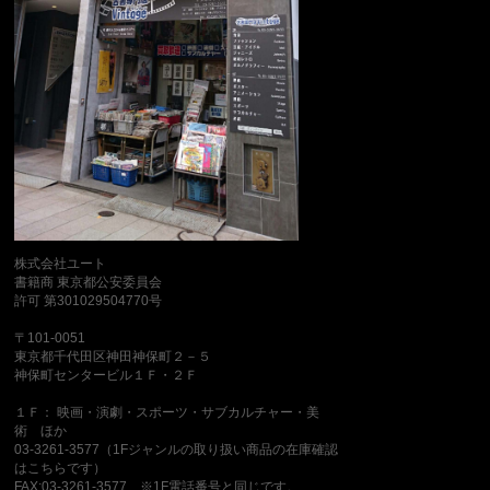
株式会社ユート
書籍商 東京都公安委員会
許可 第301029504770号
〒101-0051
東京都千代田区神田神保町２－５
神保町センタービル１Ｆ・２Ｆ
１Ｆ： 映画・演劇・スポーツ・サブカルチャー・美
術 ほか
03-3261-3577（1Fジャンルの取り扱い商品の在庫確認
はこちらです）
FAX:03-3261-3577 ※1F電話番号と同じです。