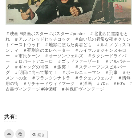
＃映画 #映画ポスター #ポスター #poster ＃北北西に進路をと
れ ＃アルフレッドヒッチコック ＃白い肌の異常な夜＃クリン
トイーストウッド ＃地獄に堕ちた勇者ども ＃ルキノヴィスコ
ンティ ＃死刑台のエレベーター ＃ルイマル＃ジャンヌモロ
ー ＃市民ケーン ＃オーソンウェルズ ＃タクシードライバ
ー ＃ロバートデニーロ ＃ゴッドファーザーⅡ ＃アルパチー
ノ ＃ギャングの肖像 ＃激突！ ＃スティーブンスピルバー
グ ＃明日に向って撃て！ ＃ポールニューマン ＃刑事 ＃セ
メントの女 ＃フランクシナトラ ＃ラクェルウェルチ ＃情無
用の街 ＃リチャードウィドマーク ＃洋画 ＃70’s ＃60’s #
古書ヴィンテージ #神保町 ＃神保町ヴィンテージ
共有:
ク
ク
続き
リ
リ