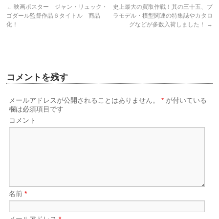
←
映画ポスター ジャン・リュック・
史上最大の買取作戦！其の三十五、プ
ゴダール監督作品６タイトル 商品
ラモデル・模型関連の特集誌やカタロ
化！
グなどが多数入荷しました！
→
コメントを残す
メールアドレスが公開されることはありません。
*
が付いている
欄は必須項目です
コメント
名前
*
メールアドレス
*