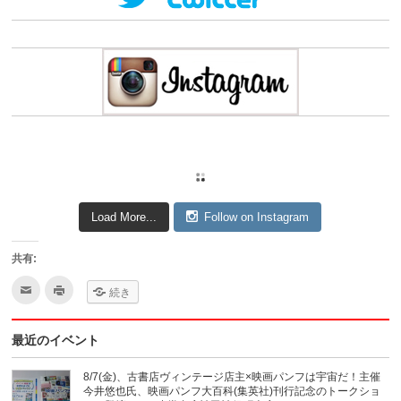
Load More...
Follow on Instagram
共有:
ク
ク
続き
リ
リ
ッ
ッ
ク
ク
し
し
最近のイベント
て
て
友
印
達
刷
へ
(新
8/7(金)、古書店ヴィンテージ店主×映画パンフは宇宙だ！主催
メ
し
今井悠也氏、映画パンフ大百科(集英社)刊行記念のトークショ
ー
い