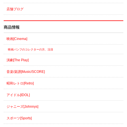
店舗ブログ
商品情報
映画[Cinema]
映画パンフのコレクターの方、注目
演劇[The Play]
音楽/楽譜[Music/SCORE]
昭和レトロ[Retro]
アイドル[IDOL]
ジャニーズ[Johnnys]
スポーツ[Sports]