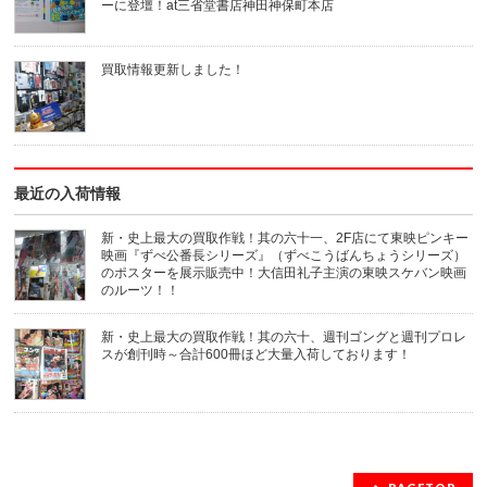
ル
ウ
ーに登壇！at三省堂書店神田神保町本店
で
ィ
送
ン
信
ド
(新
ウ
買取情報更新しました！
し
で
い
開
ウ
き
ィ
ま
ン
す)
ド
ウ
で
開
き
最近の入荷情報
ま
す)
新・史上最大の買取作戦！其の六十一、2F店にて東映ピンキー
映画『ずべ公番長シリーズ』（ずべこうばんちょうシリーズ）
のポスターを展示販売中！大信田礼子主演の東映スケバン映画
のルーツ！！
新・史上最大の買取作戦！其の六十、週刊ゴングと週刊プロレ
スが創刊時～合計600冊ほど大量入荷しております！