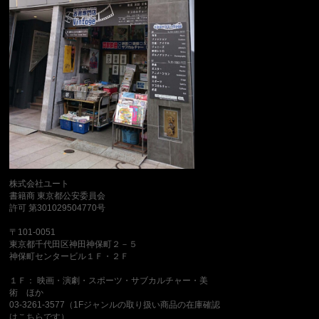
株式会社ユート
書籍商 東京都公安委員会
許可 第301029504770号
〒101-0051
東京都千代田区神田神保町２－５
神保町センタービル１Ｆ・２Ｆ
１Ｆ： 映画・演劇・スポーツ・サブカルチャー・美
術 ほか
03-3261-3577（1Fジャンルの取り扱い商品の在庫確認
はこちらです）