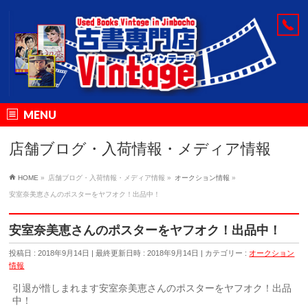
MENU
店舗ブログ・入荷情報・メディア情報
HOME
»
店舗ブログ・入荷情報・メディア情報
»
オークション情報
»
安室奈美恵さんのポスターをヤフオク！出品中！
安室奈美恵さんのポスターをヤフオク！出品中！
投稿日 : 2018年9月14日
最終更新日時 : 2018年9月14日
カテゴリー :
オークション
情報
引退が惜しまれます安室奈美恵さんのポスターをヤフオク！出品
中！