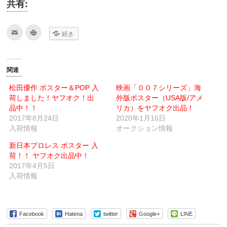
共有:
ク
ク
続き
リ
リ
ッ
ッ
ク
ク
し
し
て
て
友
印
関連
達
刷
へ
(新
メ
し
松田優作 ポスター＆POP 入
映画「００７シリーズ」海
ー
い
荷しました！ヤフオク！出
ル
ウ
外版ポスター（USA版/アメ
で
ィ
品中！！
リカ）をヤフオク出品！
送
ン
信
ド
2017年8月24日
2020年1月16日
(新
ウ
入荷情報
し
で
オークション情報
い
開
ウ
き
新日本プロレス ポスター 入
ィ
ま
ン
す)
荷！！ ヤフオク出品中！
ド
ウ
2017年4月5日
で
入荷情報
開
き
ま
す)
Facebook
Hatena
twitter
Google+
LINE