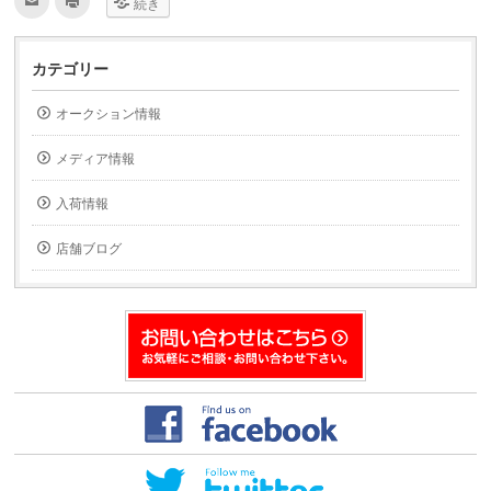
続き
リ
リ
ッ
ッ
ク
ク
し
し
て
て
カテゴリー
友
印
達
刷
へ
(新
オークション情報
メ
し
ー
い
ル
ウ
で
ィ
メディア情報
送
ン
信
ド
(新
ウ
入荷情報
し
で
い
開
ウ
き
ィ
ま
店舗ブログ
ン
す)
ド
ウ
で
開
き
ま
す)