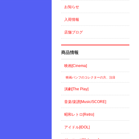
お知らせ
入荷情報
店舗ブログ
商品情報
映画[Cinema]
映画パンフのコレクターの方、注目
演劇[The Play]
音楽/楽譜[Music/SCORE]
昭和レトロ[Retro]
アイドル[IDOL]