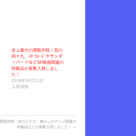
史上最大の買取作戦！其の
四十九、ｽﾀｰｳｫｰｽﾞやサンダ
ーバードなどSF映画関連の
特集誌が多数入荷しまし
た！
2018年10月21日
入荷情報
買取作戦！其の三十六、懐かしのアニメ関連の
特集誌などが多数入荷しました！
→