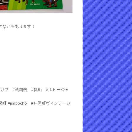
グなどもあります！
セガワ #戦闘機 #帆船 #ホビージャ
 #jimbocho #神保町ヴィンテージ