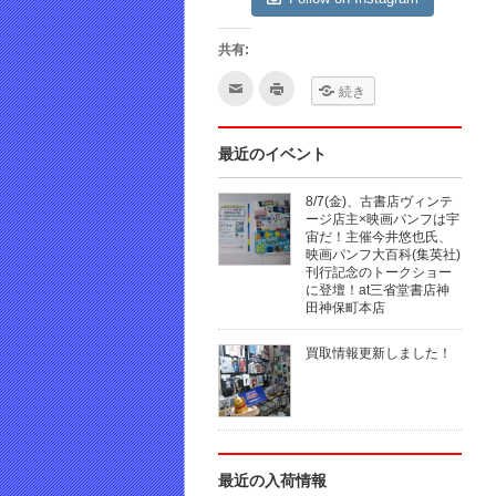
共有:
ク
ク
続き
リ
リ
ッ
ッ
ク
ク
し
し
て
て
最近のイベント
友
印
達
刷
へ
(新
8/7(金)、古書店ヴィンテ
メ
し
ー
い
ージ店主×映画パンフは宇
ル
ウ
宙だ！主催今井悠也氏、
で
ィ
映画パンフ大百科(集英社)
送
ン
信
ド
刊行記念のトークショー
(新
ウ
に登壇！at三省堂書店神
し
で
田神保町本店
い
開
ウ
き
ィ
ま
ン
す)
買取情報更新しました！
ド
ウ
で
開
き
ま
す)
最近の入荷情報