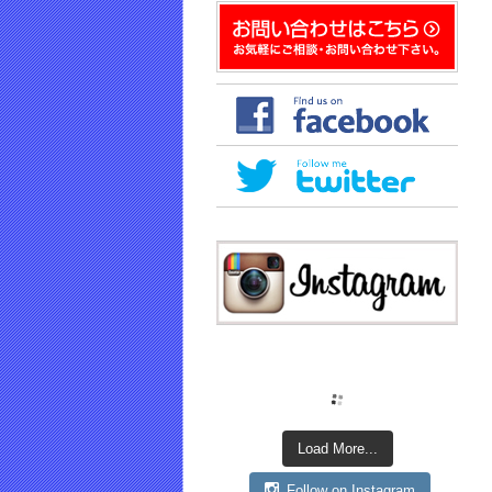
き
ま
す)
Load More...
Follow on Instagram