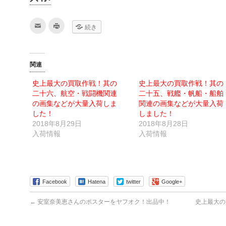
ク
ク
続き
リ
リ
ッ
ッ
ク
ク
し
し
て
て
友
印
関連
達
刷
へ
(新
メ
し
史上最大の買取作戦！其の
史上最大の買取作戦！其の
ー
い
ル
ウ
二十六、航空・戦闘機関連
二十五、戦艦・帆船・船舶
で
ィ
送
ン
の画集などが大量入荷しま
関連の画集などが大量入荷
信
ド
した！
しました！
(新
ウ
し
で
2018年8月29日
2018年8月28日
い
開
ウ
き
入荷情報
入荷情報
ィ
ま
ン
す)
ド
ウ
で
開
き
ま
Facebook
Hatena
twitter
Google+
す)
←
安室奈美恵さんのポスターをヤフオク！出品中！
史上最大の