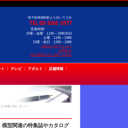
地下鉄神保町駅より歩いて２分
TEL 03-3261-3577
営業時間
月曜～金曜 11時～18時30分
土曜 11時～18時
日曜・祝日 12時～18時
当店までのアクセス
お問合せ
特定商取引法に関する表示
ート
テレビ
アダルト
店舗情報
どが多数入荷しました！
・模型関連の特集誌やカタログ