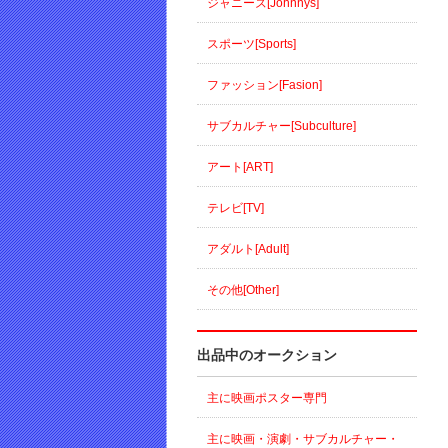
ジャニーズ[Johnnys]
スポーツ[Sports]
ファッション[Fasion]
サブカルチャー[Subculture]
アート[ART]
テレビ[TV]
アダルト[Adult]
その他[Other]
出品中のオークション
主に映画ポスター専門
主に映画・演劇・サブカルチャー・