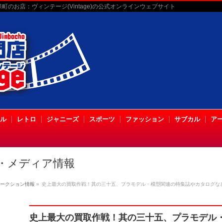
のお店：ヴィンテージ(Vintage)の公式オンラインウェブサイト
ル
レトロ
ジャニーズ
スポーツ
ファッション
サブカル
ア
・メディア情報
ークション情報
»
史上最大の買取作戦！其の三十五、プラモデル・模型関連の特集誌やカタログな
史上最大の買取作戦！其の三十五、プラモデル