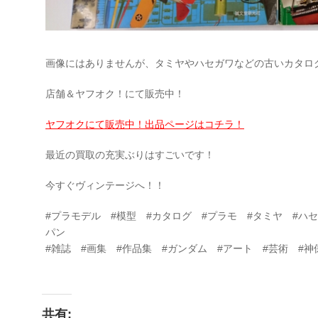
画像にはありませんが、タミヤやハセガワなどの古いカタロ
店舗＆ヤフオク！にて販売中！
ヤフオクにて販売中！出品ページはコチラ！
最近の買取の充実ぶりはすごいです！
今すぐヴィンテージへ！！
#プラモデル #模型 #カタログ #プラモ #タミヤ #ハ
パン
#雑誌 #画集 #作品集 #ガンダム #アート #芸術 #神保町
共有: