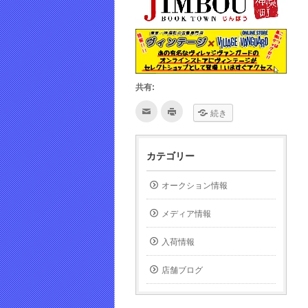
共有:
ク
ク
続き
リ
リ
ッ
ッ
ク
ク
し
し
て
て
カテゴリー
友
印
達
刷
へ
(新
メ
し
オークション情報
ー
い
ル
ウ
で
ィ
メディア情報
送
ン
信
ド
(新
ウ
し
で
入荷情報
い
開
ウ
き
ィ
ま
店舗ブログ
ン
す)
ド
ウ
で
開