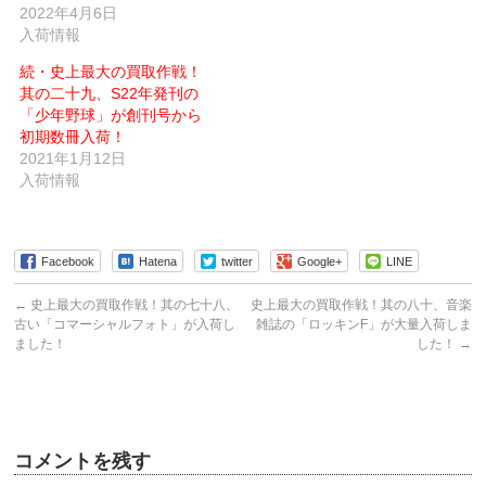
開
2022年4月6日
き
入荷情報
ま
す)
続・史上最大の買取作戦！
其の二十九、S22年発刊の
「少年野球」が創刊号から
初期数冊入荷！
2021年1月12日
入荷情報
Facebook
Hatena
twitter
Google+
LINE
←
史上最大の買取作戦！其の七十八、
史上最大の買取作戦！其の八十、音楽
古い「コマーシャルフォト」が入荷し
雑誌の「ロッキンF」が大量入荷しま
ました！
した！
→
コメントを残す