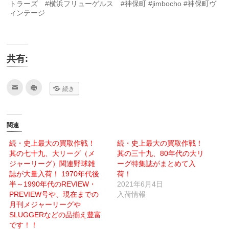
トラーズ #横浜フリューゲルス #神保町 #jimbocho #神保町ヴ
ィンテージ
共有:
ク
ク
続き
リ
リ
ッ
ッ
ク
ク
し
し
て
て
友
印
関連
達
刷
へ
(新
メ
し
続・史上最大の買取作戦！
続・史上最大の買取作戦！
ー
い
其の七十九、大リーグ（メ
ル
ウ
其の三十九、80年代の大リ
で
ィ
ジャーリーグ）関連野球雑
ーグ特集誌がまとめて入
送
ン
信
ド
誌が大量入荷！ 1970年代後
荷！
(新
ウ
半～1990年代のREVIEW・
し
で
2021年6月4日
い
開
PREVIEW号や、現在までの
入荷情報
ウ
き
ィ
ま
月刊メジャーリーグや
ン
す)
SLUGGERなどの品揃え豊富
ド
ウ
です！！
で