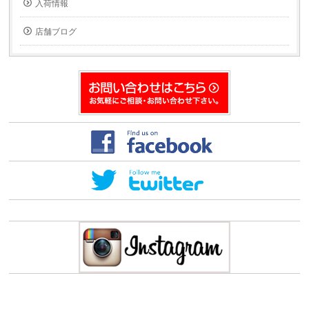
入荷情報
し
で
い
開
ウ
き
ィ
ま
店舗ブログ
ン
す)
ド
ウ
で
開
き
ま
す)