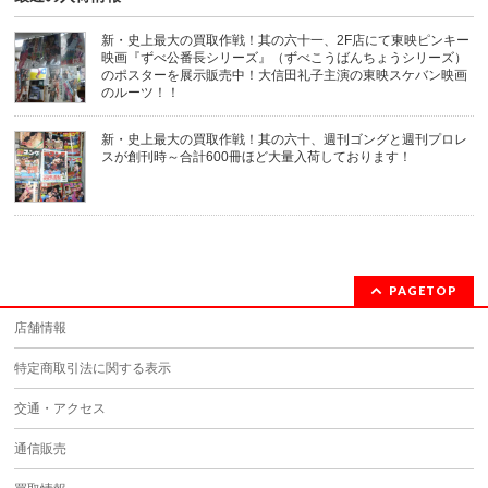
ま
す)
新・史上最大の買取作戦！其の六十一、2F店にて東映ピンキー
映画『ずべ公番長シリーズ』（ずべこうばんちょうシリーズ）
のポスターを展示販売中！大信田礼子主演の東映スケバン映画
のルーツ！！
新・史上最大の買取作戦！其の六十、週刊ゴングと週刊プロレ
スが創刊時～合計600冊ほど大量入荷しております！
PAGETOP
店舗情報
特定商取引法に関する表示
交通・アクセス
通信販売