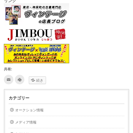
リンク
共有:
ク
ク
続き
リ
リ
ッ
ッ
ク
ク
し
し
て
て
カテゴリー
友
印
達
刷
へ
(新
オークション情報
メ
し
ー
い
ル
ウ
で
ィ
メディア情報
送
ン
信
ド
(新
ウ