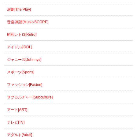
演劇[The Play]
音楽/楽譜[Music/SCORE]
昭和レトロ[Retro]
アイドル[IDOL]
ジャニーズ[Johnnys]
スポーツ[Sports]
ファッション[Fasion]
サブカルチャー[Subculture]
アート[ART]
テレビ[TV]
アダルト[Adult]