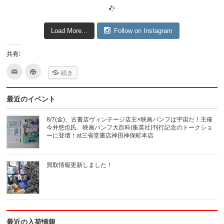
Load More...
Follow on Instagram
共有:
ク
ク
続き
リ
リ
ッ
ッ
ク
ク
し
し
最近のイベント
て
て
友
印
達
刷
へ
(新
8/7(金)、古書店ヴィンテージ店主×映画パンフは宇宙だ！主催
メ
し
今井悠也氏、映画パンフ大百科(集英社)刊行記念のトークショ
ー
い
ル
ウ
ーに登壇！at三省堂書店神田神保町本店
で
ィ
送
ン
信
ド
(新
ウ
買取情報更新しました！
し
で
い
開
ウ
き
ィ
ま
ン
す)
ド
ウ
で
開
き
最近の入荷情報