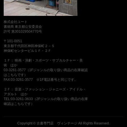
株式会社ユート
書籍商 東京都公安委員会
許可 第301029504770号
〒101-0051
東京都千代田区神田神保町２－５
神保町センタービル１Ｆ・２Ｆ
１Ｆ： 映画・演劇・スポーツ・サブカルチャー・美
術 ほか
03-3261-3577（1Fジャンルの取り扱い商品の在庫確認
はこちらです）
FAX:03-3261-3577 ※1F電話番号と同じです。
２Ｆ： 音楽・ファッション・ジャニーズ・アイドル・
アダルト ほか
TEL:03-3261-3633（2Fジャンルの取り扱い商品の在庫
確認はこちらです）
Copyright ©
古書専門店 ヴィンテージ
All Rights Reserved.