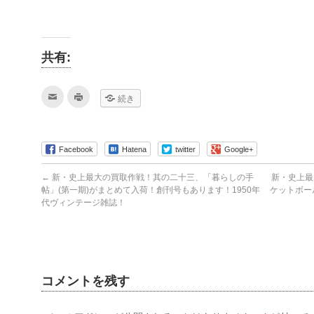
共有:
ク
ク
続き
リ
リ
ッ
ッ
ク
ク
し
し
て
て
友
印
Facebook
Hatena
twitter
Google+
達
刷
へ
(新
メ
し
←
新・史上最大の買取作戦！其の二十三、「暮らしの手
新・史上最
ー
い
ル
ウ
帖」(第一期)がまとめて入荷！創刊号もあります！1950年
ケットボー
で
ィ
代ヴィンテージ雑誌！
送
ン
信
ド
(新
ウ
し
で
い
開
ウ
き
ィ
ま
ン
す)
ド
コメントを残す
ウ
で
開
き
ま