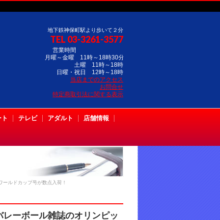
地下鉄神保町駅より歩いて２分
TEL 03-3261-3577
営業時間
月曜～金曜 11時～18時30分
土曜 11時～18時
日曜・祝日 12時～18時
当店までのアクセス
お問合せ
特定商取引法に関する表示
ート
テレビ
アダルト
店舗情報
ワールドカップ号が数点入荷！
バレーボール雑誌のオリンピッ