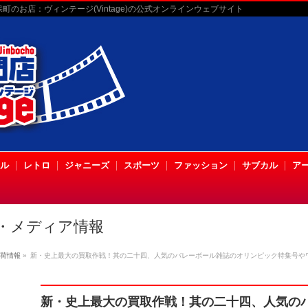
のお店：ヴィンテージ(Vintage)の公式オンラインウェブサイト
ル
レトロ
ジャニーズ
スポーツ
ファッション
サブカル
ア
・メディア情報
荷情報
»
新・史上最大の買取作戦！其の二十四、人気のバレーボール雑誌のオリンピック特集号や
新・史上最大の買取作戦！其の二十四、人気の