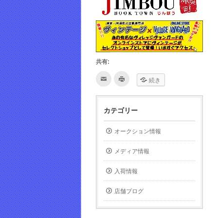
共有:
ク
ク
続き
リ
リ
ッ
ッ
ク
ク
し
し
て
て
カテゴリー
友
印
達
刷
へ
(新
メ
し
オークション情報
ー
い
ル
ウ
で
ィ
メディア情報
送
ン
信
ド
(新
ウ
し
で
入荷情報
い
開
ウ
き
ィ
ま
店舗ブログ
ン
す)
ド
ウ
で
開