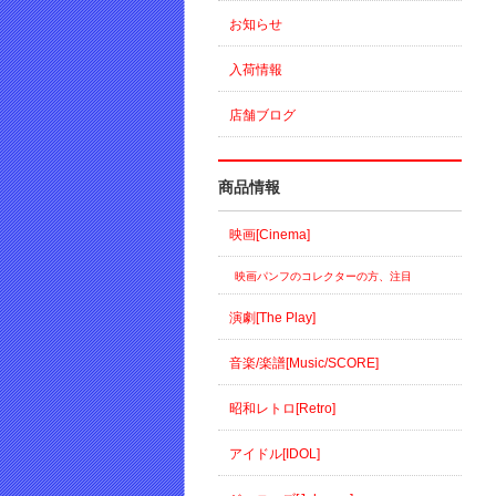
お知らせ
入荷情報
店舗ブログ
商品情報
映画[Cinema]
映画パンフのコレクターの方、注目
演劇[The Play]
音楽/楽譜[Music/SCORE]
昭和レトロ[Retro]
アイドル[IDOL]