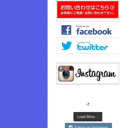
き
ま
す)
Load More...
Follow on Instagram