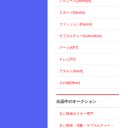
ジャニーズ[Johnnys]
スポーツ[Sports]
ファッション[Fasion]
サブカルチャー[Subculture]
アート[ART]
テレビ[TV]
アダルト[Adult]
その他[Other]
出品中のオークション
主に映画ポスター専門
主に映画・演劇・サブカルチャー・