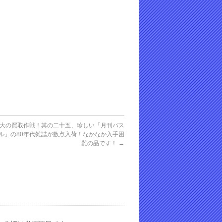
大の買取作戦！其の二十五、珍しい「月刊バス
ル」の80年代雑誌が数点入荷！なかなか入手困
難の品です！
→