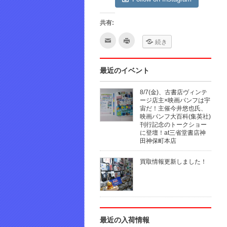
共有:
ク
ク
続き
リ
リ
ッ
ッ
ク
ク
し
し
て
て
最近のイベント
友
印
達
刷
へ
(新
8/7(金)、古書店ヴィンテ
メ
し
ー
い
ージ店主×映画パンフは宇
ル
ウ
宙だ！主催今井悠也氏、
で
ィ
映画パンフ大百科(集英社)
送
ン
信
ド
刊行記念のトークショー
(新
ウ
に登壇！at三省堂書店神
し
で
田神保町本店
い
開
ウ
き
ィ
ま
ン
す)
買取情報更新しました！
ド
ウ
で
開
き
ま
す)
最近の入荷情報