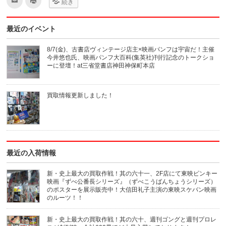
続き
リ
リ
ッ
ッ
ク
ク
し
し
最近のイベント
て
て
友
印
達
刷
へ
(新
8/7(金)、古書店ヴィンテージ店主×映画パンフは宇宙だ！主催
メ
し
今井悠也氏、映画パンフ大百科(集英社)刊行記念のトークショ
ー
い
ル
ウ
ーに登壇！at三省堂書店神田神保町本店
で
ィ
送
ン
信
ド
(新
ウ
買取情報更新しました！
し
で
い
開
ウ
き
ィ
ま
ン
す)
ド
ウ
で
開
き
最近の入荷情報
ま
す)
新・史上最大の買取作戦！其の六十一、2F店にて東映ピンキー
映画『ずべ公番長シリーズ』（ずべこうばんちょうシリーズ）
のポスターを展示販売中！大信田礼子主演の東映スケバン映画
のルーツ！！
新・史上最大の買取作戦！其の六十、週刊ゴングと週刊プロレ