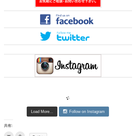
Load More...
Follow on Instagram
共有:
ク
ク