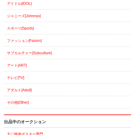
アイドル[IDOL]
ジャニーズ[Johnnys]
スポーツ[Sports]
ファッション[Fasion]
サブカルチャー[Subculture]
アート[ART]
テレビ[TV]
アダルト[Adult]
その他[Other]
出品中のオークション
主に映画ポスター専門