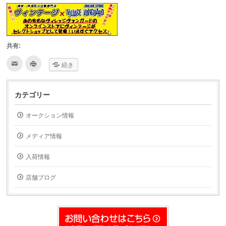
共有:
ク
ク
続き
リ
リ
ッ
ッ
ク
ク
し
し
て
て
カテゴリー
友
印
達
刷
へ
(新
オークション情報
メ
し
ー
い
ル
ウ
で
ィ
メディア情報
送
ン
信
ド
(新
ウ
入荷情報
し
で
い
開
ウ
き
ィ
ま
店舗ブログ
ン
す)
ド
ウ
で
開
き
ま
す)