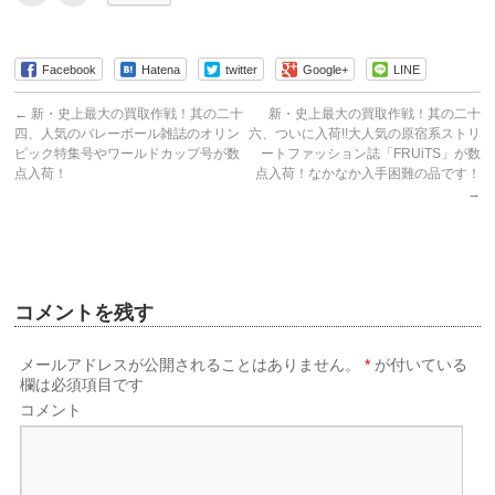
ッ
ッ
ク
ク
し
し
て
て
友
印
Facebook
Hatena
twitter
Google+
LINE
達
刷
へ
(新
メ
し
←
新・史上最大の買取作戦！其の二十
新・史上最大の買取作戦！其の二十
ー
い
ル
ウ
四、人気のバレーボール雑誌のオリン
六、ついに入荷!!大人気の原宿系ストリ
で
ィ
ピック特集号やワールドカップ号が数
ートファッション誌「FRUiTS」が数
送
ン
信
ド
点入荷！
点入荷！なかなか入手困難の品です！
(新
ウ
→
し
で
い
開
ウ
き
ィ
ま
ン
す)
ド
ウ
で
開
コメントを残す
き
ま
す)
メールアドレスが公開されることはありません。
*
が付いている
欄は必須項目です
コメント