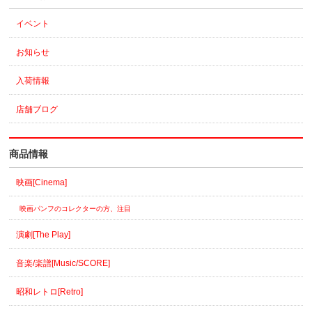
イベント
お知らせ
入荷情報
店舗ブログ
商品情報
映画[Cinema]
映画パンフのコレクターの方、注目
演劇[The Play]
音楽/楽譜[Music/SCORE]
昭和レトロ[Retro]