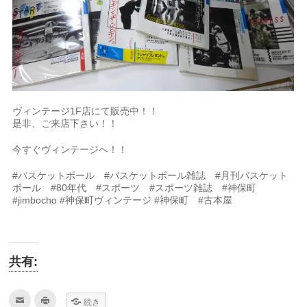
ヴィンテージ1F店にて販売中！！
是非、ご来店下さい！！
今すぐヴィンテージへ！！
#バスケットボール #バスケットボール雑誌 #月刊バスケット
ボール #80年代 #スポーツ #スポーツ雑誌 #神保町
#jimbocho #神保町ヴィンテージ #神保町 #古本屋
共有:
ク
ク
続き
リ
リ