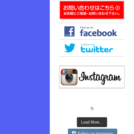
き
ま
す)
Load More...
Follow on Instagram