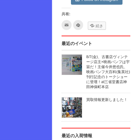
共有:
ク
ク
続き
リ
リ
ッ
ッ
ク
ク
し
し
て
て
最近のイベント
友
印
達
刷
へ
(新
8/7(金)、古書店ヴィンテ
メ
し
ー
い
ージ店主×映画パンフは宇
ル
ウ
宙だ！主催今井悠也氏、
で
ィ
映画パンフ大百科(集英社)
送
ン
信
ド
刊行記念のトークショー
(新
ウ
に登壇！at三省堂書店神
し
で
田神保町本店
い
開
ウ
き
ィ
ま
ン
す)
買取情報更新しました！
ド
ウ
で
開
き
ま
す)
最近の入荷情報