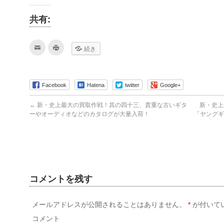
共有:
ク
ク
続き
リ
リ
ッ
ッ
ク
ク
し
し
て
て
友
印
Facebook
Hatena
twitter
Google+
達
刷
へ
(新
メ
し
←
新・史上最大の買取作戦！其の四十三、貴重な古いギタ
新・史上
ー
い
ル
ウ
ーやオーディオなどのカタログが大量入荷！
「ヤングギ
で
ィ
送
ン
信
ド
(新
ウ
し
で
い
開
ウ
き
ィ
ま
ン
す)
ド
コメントを残す
ウ
で
開
き
ま
メールアドレスが公開されることはありません。
*
が付いて
す)
コメント