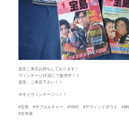
是非ご来店お待ちしております！
ヴィンテージ1F店にて販売中！！
是非、ご来店下さい！！
今すぐヴィンテージへ！！
#宝島 #サブカルチャー #YMO #デヴィッドボウイ #神保町
#古本屋