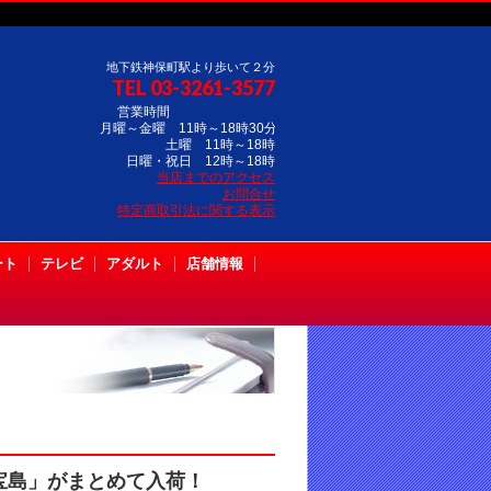
地下鉄神保町駅より歩いて２分
TEL 03-3261-3577
営業時間
月曜～金曜 11時～18時30分
土曜 11時～18時
日曜・祝日 12時～18時
当店までのアクセス
お問合せ
特定商取引法に関する表示
ート
テレビ
アダルト
店舗情報
宝島」がまとめて入荷！