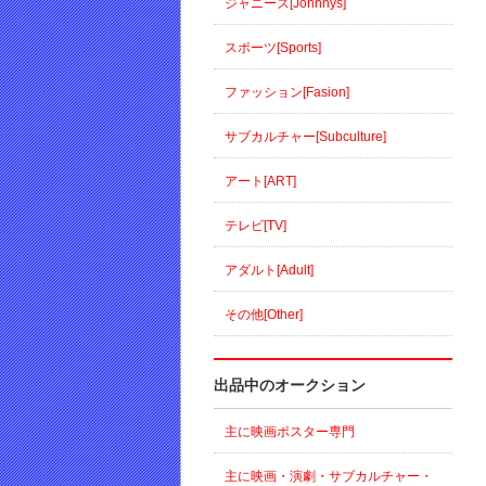
ジャニーズ[Johnnys]
スポーツ[Sports]
ファッション[Fasion]
サブカルチャー[Subculture]
アート[ART]
テレビ[TV]
アダルト[Adult]
その他[Other]
出品中のオークション
主に映画ポスター専門
主に映画・演劇・サブカルチャー・