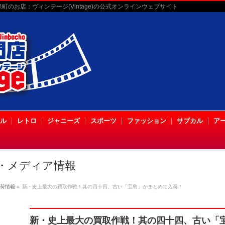
のお店：ヴィンテージ(Vintage)の公式オンラインウェブサイト
ル
レトロ
ジャニーズ
スポーツ
ファッション
サブカル
ア
・メディア情報
荷情報
»
新・史上最大の買取作戦！其の四十四、古い「宝島」がまとめて入荷！
新・史上最大の買取作戦！其の四十四、古い「