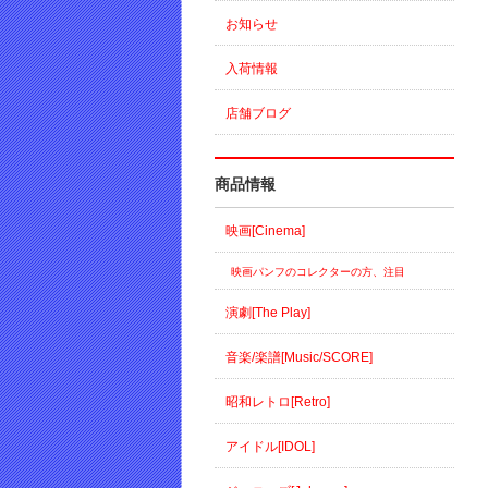
お知らせ
入荷情報
店舗ブログ
商品情報
映画[Cinema]
映画パンフのコレクターの方、注目
演劇[The Play]
音楽/楽譜[Music/SCORE]
昭和レトロ[Retro]
アイドル[IDOL]