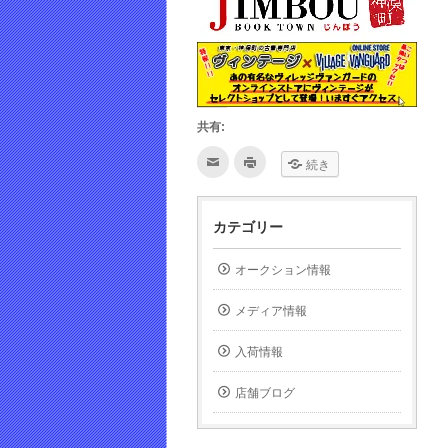
共有:
ク
ク
続き
リ
リ
ッ
ッ
ク
ク
し
し
て
て
カテゴリー
友
印
達
刷
へ
(新
メ
し
オークション情報
ー
い
ル
ウ
で
ィ
メディア情報
送
ン
信
ド
(新
ウ
し
で
入荷情報
い
開
ウ
き
ィ
ま
店舗ブログ
ン
す)
ド
ウ
で
開