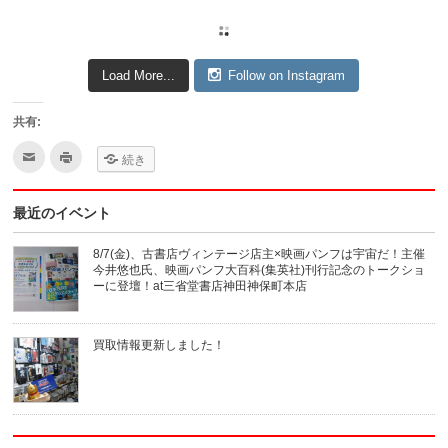
Load More...
Follow on Instagram
共有:
ク
ク
続き
リ
リ
ッ
ッ
ク
ク
し
し
最近のイベント
て
て
友
印
達
刷
へ
(新
8/7(金)、古書店ヴィンテージ店主×映画パンフは宇宙だ！主催
メ
し
今井悠也氏、映画パンフ大百科(集英社)刊行記念のトークショ
ー
い
ル
ウ
ーに登壇！at三省堂書店神田神保町本店
で
ィ
送
ン
信
ド
(新
ウ
買取情報更新しました！
し
で
い
開
ウ
き
ィ
ま
ン
す)
ド
ウ
で
開