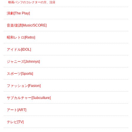
映画パンフのコレクターの方、注目
演劇[The Play]
音楽/楽譜[Music/SCORE]
昭和レトロ[Retro]
アイドル[IDOL]
ジャニーズ[Johnnys]
スポーツ[Sports]
ファッション[Fasion]
サブカルチャー[Subculture]
アート[ART]
テレビ[TV]