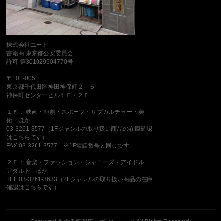
株式会社ユート
書籍商 東京都公安委員会
許可 第301029504770号
〒101-0051
東京都千代田区神田神保町２－５
神保町センタービル１Ｆ・２Ｆ
１Ｆ： 映画・演劇・スポーツ・サブカルチャー・美
術 ほか
03-3261-3577（1Fジャンルの取り扱い商品の在庫確認
はこちらです）
FAX:03-3261-3577 ※1F電話番号と同じです。
２Ｆ： 音楽・ファッション・ジャニーズ・アイドル・
アダルト ほか
TEL:03-3261-3633（2Fジャンルの取り扱い商品の在庫
確認はこちらです）