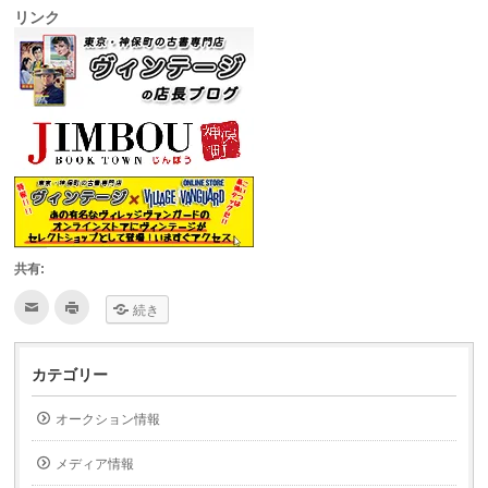
リンク
共有:
ク
ク
続き
リ
リ
ッ
ッ
ク
ク
し
し
て
て
カテゴリー
友
印
達
刷
へ
(新
オークション情報
メ
し
ー
い
ル
ウ
で
ィ
メディア情報
送
ン
信
ド