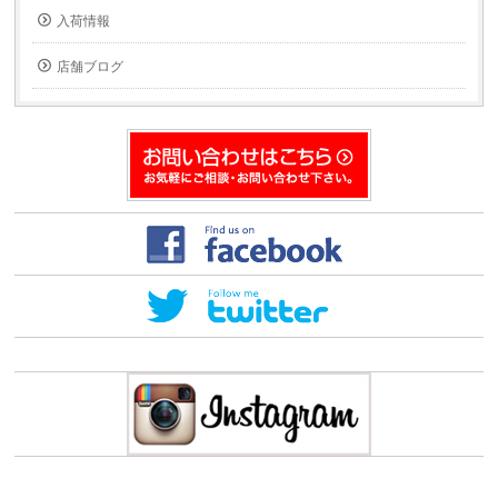
(新
ウ
入荷情報
し
で
い
開
ウ
き
ィ
ま
店舗ブログ
ン
す)
ド
ウ
で
開
き
ま
す)