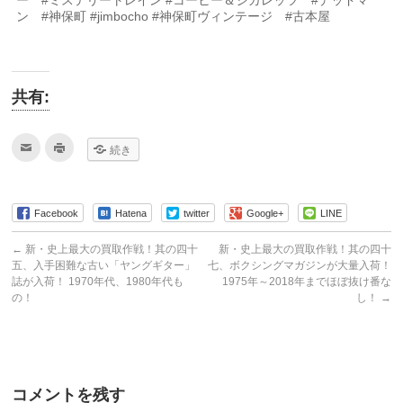
ン #神保町 #jimbocho #神保町ヴィンテージ #古本屋
共有:
ク
ク
続き
リ
リ
ッ
ッ
ク
ク
し
し
て
て
友
印
Facebook
Hatena
twitter
Google+
LINE
達
刷
へ
(新
メ
し
←
新・史上最大の買取作戦！其の四十
新・史上最大の買取作戦！其の四十
ー
い
ル
ウ
五、入手困難な古い「ヤングギター」
七、ボクシングマガジンが大量入荷！
で
ィ
誌が入荷！ 1970年代、1980年代も
1975年～2018年までほぼ抜け番な
送
ン
信
ド
の！
し！
→
(新
ウ
し
で
い
開
ウ
き
ィ
ま
ン
す)
ド
ウ
コメントを残す
で