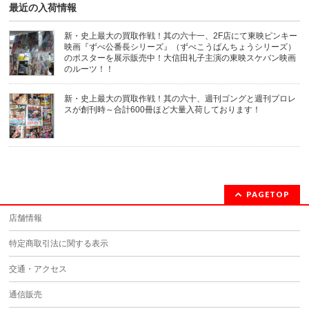
き
最近の入荷情報
ま
す)
新・史上最大の買取作戦！其の六十一、2F店にて東映ピンキー
映画『ずべ公番長シリーズ』（ずべこうばんちょうシリーズ）
のポスターを展示販売中！大信田礼子主演の東映スケバン映画
のルーツ！！
新・史上最大の買取作戦！其の六十、週刊ゴングと週刊プロレ
スが創刊時～合計600冊ほど大量入荷しております！
PAGETOP
店舗情報
特定商取引法に関する表示
交通・アクセス
通信販売