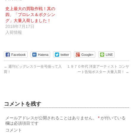
い
開
ウ
き
史上最大の買取作戦！其の
ィ
ま
ン
す)
四、「プロレス＆ボクシン
ド
ウ
グ」大量入荷しました！
で
2018年7月17日
開
き
入荷情報
ま
す)
Facebook
Hatena
twitter
Google+
LINE
←
週刊ビッグレスラー全号揃って入
１９７０年代 洋楽アーティスト コンサ
荷！
ート告知ポスター 大量入荷！
→
コメントを残す
メールアドレスが公開されることはありません。
*
が付いている
欄は必須項目です
コメント