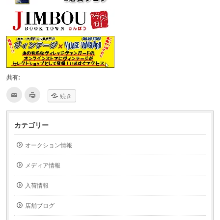
共有:
ク
ク
続き
リ
リ
ッ
ッ
ク
ク
し
し
て
て
カテゴリー
友
印
達
刷
へ
(新
オークション情報
メ
し
ー
い
ル
ウ
で
ィ
メディア情報
送
ン
信
ド
(新
ウ
入荷情報
し
で
い
開
ウ
き
ィ
ま
店舗ブログ
ン
す)
ド