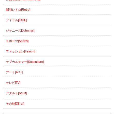
昭和レトロ[Retro]
アイドル[IDOL]
ジャニーズ[Johnnys]
スポーツ[Sports]
ファッション[Fasion]
サブカルチャー[Subculture]
アート[ART]
テレビ[TV]
アダルト[Adult]
その他[Other]