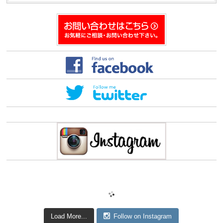
ウ
で
開
き
ま
す)
Load More...
Follow on Instagram