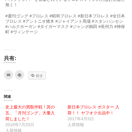
無く！
#週刊ゴング #プロレス #昭和プロレス #新日本プロレス #全日本
プロレス #アントニオ猪木 #ジャイアント馬場 #スタンハンセン
#ハルクホーガン #タイガーマスク #ジャンボ鶴田 #長州力 #神保
町 #ヴィンテージ
共有:
ク
ク
続き
リ
リ
ッ
ッ
ク
ク
し
し
て
て
友
印
関連
達
刷
へ
(新
メ
し
史上最大の買取作戦！其の
新日本プロレス ポスター 入
ー
い
五、「月刊ゴング」大量入
ル
ウ
荷！！ ヤフオク出品中！
で
ィ
荷しました！
2017年4月5日
送
ン
信
ド
2018年7月20日
入荷情報
(新
ウ
入荷情報
し
で