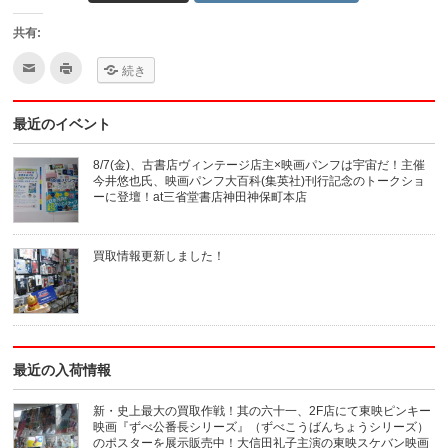
共有:
ク
ク
続き
リ
リ
ッ
ッ
ク
ク
し
し
最近のイベント
て
て
友
印
達
刷
へ
(新
8/7(金)、古書店ヴィンテージ店主×映画パンフは宇宙だ！主催
メ
し
今井悠也氏、映画パンフ大百科(集英社)刊行記念のトークショ
ー
い
ル
ウ
ーに登壇！at三省堂書店神田神保町本店
で
ィ
送
ン
信
ド
(新
ウ
買取情報更新しました！
し
で
い
開
ウ
き
ィ
ま
ン
す)
ド
ウ
で
開
き
最近の入荷情報
ま
す)
新・史上最大の買取作戦！其の六十一、2F店にて東映ピンキー
映画『ずべ公番長シリーズ』（ずべこうばんちょうシリーズ）
のポスターを展示販売中！大信田礼子主演の東映スケバン映画