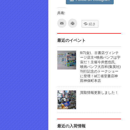
共有:
ク
ク
続き
リ
リ
ッ
ッ
ク
ク
し
し
て
て
最近のイベント
友
印
達
刷
へ
(新
8/7(金)、古書店ヴィンテ
メ
し
ー
い
ージ店主×映画パンフは宇
ル
ウ
宙だ！主催今井悠也氏、
で
ィ
映画パンフ大百科(集英社)
送
ン
信
ド
刊行記念のトークショー
(新
ウ
に登壇！at三省堂書店神
し
で
田神保町本店
い
開
ウ
き
ィ
ま
ン
す)
買取情報更新しました！
ド
ウ
で
開
き
ま
す)
最近の入荷情報