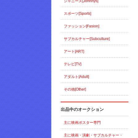
ジャニーズ[Johnnys]
スポーツ[Sports]
ファッション[Fasion]
サブカルチャー[Subculture]
アート[ART]
テレビ[TV]
アダルト[Adult]
その他[Other]
出品中のオークション
主に映画ポスター専門
主に映画・演劇・サブカルチャー・