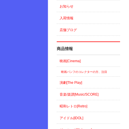
お知らせ
入荷情報
店舗ブログ
商品情報
映画[Cinema]
映画パンフのコレクターの方、注目
演劇[The Play]
音楽/楽譜[Music/SCORE]
昭和レトロ[Retro]
アイドル[IDOL]