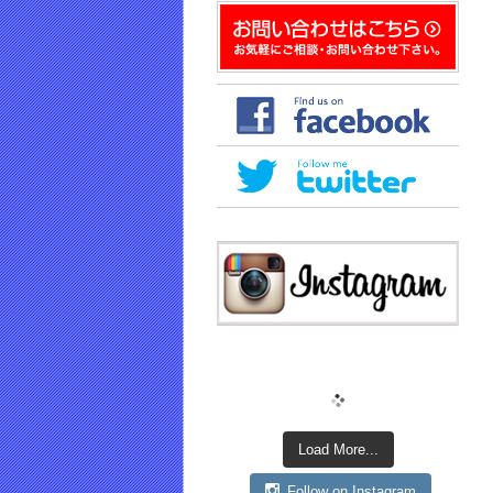
き
ま
す)
Load More...
Follow on Instagram