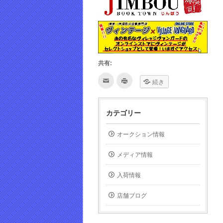
共有:
ク
ク
続き
リ
リ
ッ
ッ
ク
ク
し
し
て
て
カテゴリー
友
印
達
刷
へ
(新
メ
し
オークション情報
ー
い
ル
ウ
で
ィ
メディア情報
送
ン
信
ド
(新
ウ
し
で
入荷情報
い
開
ウ
き
ィ
ま
店舗ブログ
ン
す)
ド
ウ
で
開