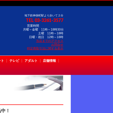
地下鉄神保町駅より歩いて２分
TEL 03-3261-3577
営業時間
月曜～金曜 11時～18時30分
土曜 11時～18時
日曜・祝日 12時～18時
当店までのアクセス
お問合せ
特定商取引法に関する表示
ート
テレビ
アダルト
店舗情報
品中！