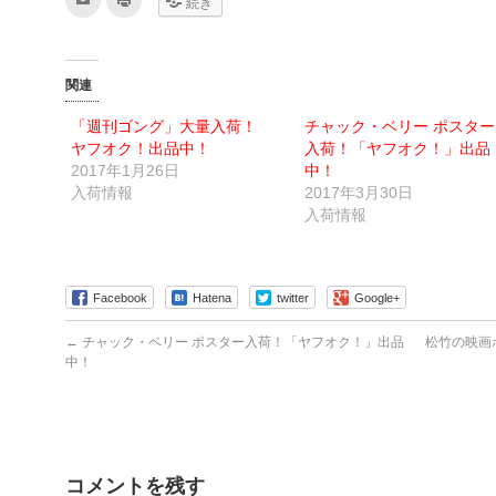
続き
リ
リ
ッ
ッ
ク
ク
し
し
て
て
友
印
関連
達
刷
へ
(新
メ
し
「週刊ゴング」大量入荷！
チャック・ベリー ポスター
ー
い
ル
ウ
ヤフオク！出品中！
入荷！「ヤフオク！」出品
で
ィ
送
ン
2017年1月26日
中！
信
ド
入荷情報
2017年3月30日
(新
ウ
し
で
入荷情報
い
開
ウ
き
ィ
ま
ン
す)
ド
ウ
Facebook
Hatena
twitter
Google+
で
開
き
ま
←
チャック・ベリー ポスター入荷！「ヤフオク！」出品
松竹の映画
す)
中！
コメントを残す