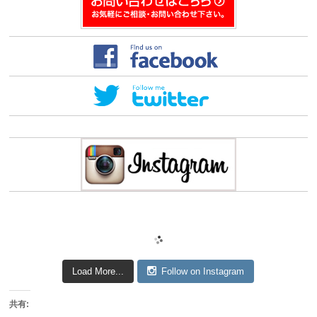
ま
す)
Load More...
Follow on Instagram
共有: