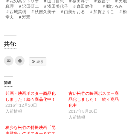
＃花の高２トリオ ＃山口百恵 ＃桜田淳子 ＃森昌子 ＃天地
真理 ＃沢田研二 ＃浅田美代子 ＃森田健作 ＃郷ひろみ
＃西城英樹 ＃秋吉久美子 ＃由美かおる ＃加賀まりこ ＃橋
幸夫 ＃潮騒
共有:
ク
ク
続き
リ
リ
ッ
ッ
ク
ク
し
し
て
て
友
印
関連
達
刷
へ
(新
メ
し
邦画・映画ポスター商品化
古い松竹の映画ポスター商
ー
い
しました！続々商品化中！
ル
ウ
品化しました！ 続々商品
で
ィ
2016年12月30日
化中！
送
ン
信
ド
入荷情報
2017年5月20日
(新
ウ
し
で
入荷情報
い
開
ウ
き
稀少な松竹の特撮映画「昆
ィ
ま
ン
す)
虫戦争」のポスター＆立て