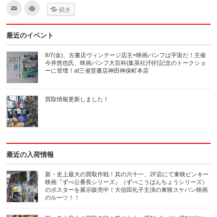
ク
ク
続き
リ
リ
ッ
ッ
ク
ク
し
し
最近のイベント
て
て
友
印
達
刷
へ
(新
8/7(金)、古書店ヴィンテージ店主×映画パンフは宇宙だ！主催
メ
し
今井悠也氏、映画パンフ大百科(集英社)刊行記念のトークショ
ー
い
ル
ウ
ーに登壇！at三省堂書店神田神保町本店
で
ィ
送
ン
信
ド
(新
ウ
買取情報更新しました！
し
で
い
開
ウ
き
ィ
ま
ン
す)
ド
ウ
で
開
き
最近の入荷情報
ま
す)
新・史上最大の買取作戦！其の六十一、2F店にて東映ピンキー
映画『ずべ公番長シリーズ』（ずべこうばんちょうシリーズ）
のポスターを展示販売中！大信田礼子主演の東映スケバン映画
のルーツ！！