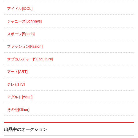
アイドル[IDOL]
ジャニーズ[Johnnys]
スポーツ[Sports]
ファッション[Fasion]
サブカルチャー[Subculture]
アート[ART]
テレビ[TV]
アダルト[Adult]
その他[Other]
出品中のオークション