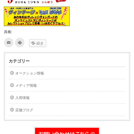
共有:
ク
ク
続き
リ
リ
ッ
ッ
ク
ク
し
し
て
て
カテゴリー
友
印
達
刷
へ
(新
オークション情報
メ
し
ー
い
ル
ウ
で
ィ
メディア情報
送
ン
信
ド
(新
ウ
入荷情報
し
で
い
開
ウ
き
ィ
ま
店舗ブログ
ン
す)
ド
ウ
で
開
き