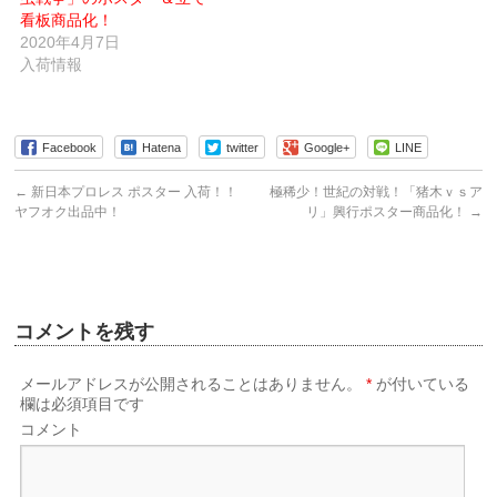
ド
ウ
看板商品化！
で
2020年4月7日
開
き
入荷情報
ま
す)
Facebook
Hatena
twitter
Google+
LINE
←
新日本プロレス ポスター 入荷！！
極稀少！世紀の対戦！「猪木ｖｓア
ヤフオク出品中！
リ」興行ポスター商品化！
→
コメントを残す
メールアドレスが公開されることはありません。
*
が付いている
欄は必須項目です
コメント