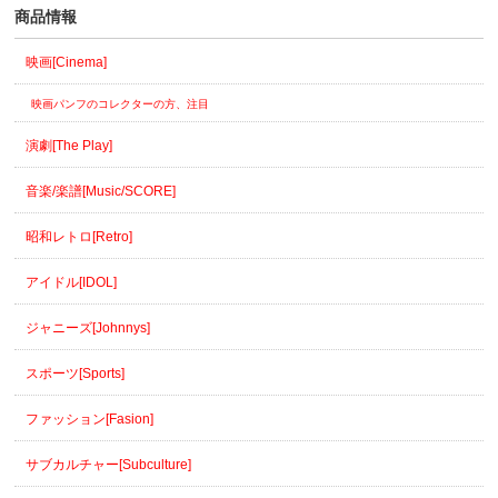
商品情報
映画[Cinema]
映画パンフのコレクターの方、注目
演劇[The Play]
音楽/楽譜[Music/SCORE]
昭和レトロ[Retro]
アイドル[IDOL]
ジャニーズ[Johnnys]
スポーツ[Sports]
ファッション[Fasion]
サブカルチャー[Subculture]