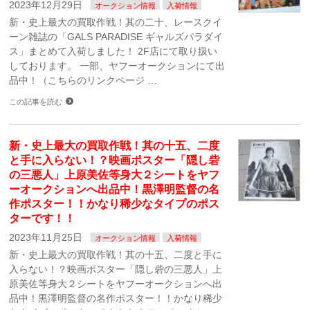
2023年12月29日
オークション情報
入荷情報
新・史上最大の買取作戦！其の二十、レースクイ
ーン雑誌の「GALS PARADISE ギャルズパラダイ
ス」まとめて入荷しました！ 2F店にて取り扱い
しております。 一部、ヤフーオークションにて出
品中！（こちらのリンクページ …
この記事を読む
新・史上最大の買取作戦！其の十五、二度
と手に入らない！？映画ポスター「隠し砦
の三悪人」上原美佐等身大２シートをヤフ
ーオークションへ出品中！黒澤明監督の名
作ポスター！！かなり稀少なタイプのポス
ターです！！
2023年11月25日
オークション情報
入荷情報
新・史上最大の買取作戦！其の十五、二度と手に
入らない！？映画ポスター「隠し砦の三悪人」上
原美佐等身大２シートをヤフーオークションへ出
品中！黒澤明監督の名作ポスター！！かなり稀少