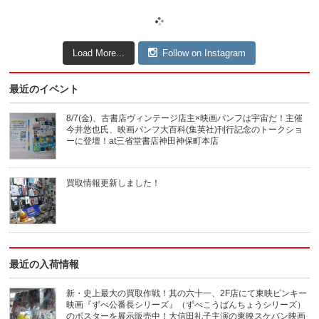
Load More...
Follow on Instagram
最近のイベント
8/7(金)、古書店ヴィンテージ店主×映画パンフは宇宙だ！主催
今井悠也氏、映画パンフ大百科(集英社)刊行記念のトークショ
ーに登壇！at三省堂書店神田神保町本店
買取情報更新しました！
最近の入荷情報
新・史上最大の買取作戦！其の六十一、2F店にて東映ピンキー
映画『ずべ公番長シリーズ』（ずべこうばんちょうシリーズ）
のポスターを展示販売中！大信田礼子主演の東映スケバン映画