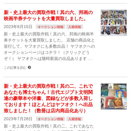
新・史上最大の買取作戦！其の六、邦画の
映画半券チケットを大量買取しました。
2023年8月15日
オークション情報
入荷情報
新・史上最大の買取作戦！其の六、邦画の映画半
券チケットを大量買取しました。 店舗の商品化と
並行して、ヤフオクにも多数出品！ ヤフオクへの
オークションページはコチラ！（クリックどう
ぞ！） ヤフオクへは随時新規の出品あります …
この記事を読む
新・史上最大の買取作戦！其の二、これで
あなたも博士ちゃん！古代エジプト文明関
連の豪華本や洋書、図録などが多数入荷し
ております！ほとんどはヤフオク！へ出品
致しました！（数冊は店内商品化あり）
2023年7月28日
オークション情報
入荷情報
新・史上最大の買取作戦！其の二、これであなた