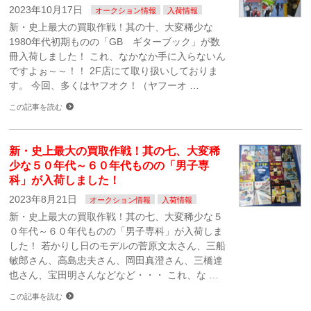
2023年10月17日
オークション情報
入荷情報
新・史上最大の買取作戦！其の十、大変稀少な
1980年代初期ものの「GB ギターブック」が数
冊入荷しました！ これ、なかなか手に入らないん
ですよぉ～～！！ 2F店にて取り扱いしておりま
す。 今回、多くはヤフオク！（ヤフーオ …
この記事を読む
新・史上最大の買取作戦！其の七、大変稀
少な５０年代～６０年代ものの「男子専
科」が入荷しました！
2023年8月21日
オークション情報
入荷情報
新・史上最大の買取作戦！其の七、大変稀少な５
０年代～６０年代ものの「男子専科」が入荷しま
した！ 若かりし日のモデルの菅原文太さん、三船
敏郎さん、高島忠夫さん、岡田真澄さん、三橋達
也さん、宝田明さんなどなど・・・ これ、な …
この記事を読む