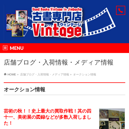
MENU
店舗ブログ・入荷情報・メディア情報
HOME
»
店舗ブログ・入荷情報・メディア情報
»
オークション情報
オークション情報
芸術の秋！！史上最大の買取作戦！其の四
十一、美術展の図録などが多数入荷しまし
た！