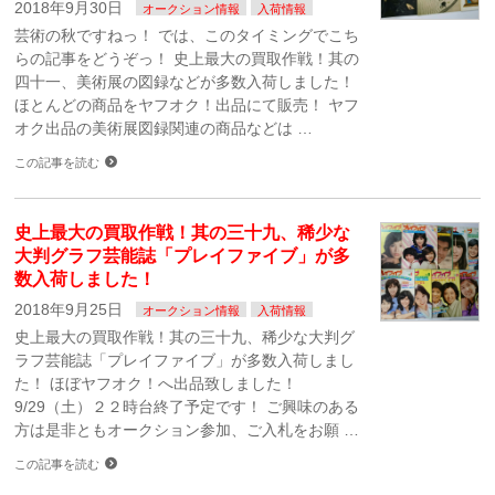
2018年9月30日
オークション情報
入荷情報
芸術の秋ですねっ！ では、このタイミングでこち
らの記事をどうぞっ！ 史上最大の買取作戦！其の
四十一、美術展の図録などが多数入荷しました！
ほとんどの商品をヤフオク！出品にて販売！ ヤフ
オク出品の美術展図録関連の商品などは …
この記事を読む
史上最大の買取作戦！其の三十九、稀少な
大判グラフ芸能誌「プレイファイブ」が多
数入荷しました！
2018年9月25日
オークション情報
入荷情報
史上最大の買取作戦！其の三十九、稀少な大判グ
ラフ芸能誌「プレイファイブ」が多数入荷しまし
た！ ほぼヤフオク！へ出品致しました！
9/29（土）２２時台終了予定です！ ご興味のある
方は是非ともオークション参加、ご入札をお願 …
この記事を読む