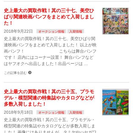
史上最大の買取作戦！其の三十七、美空ひ
ばり関連映画パンフをまとめて入荷しまし
た！
2018年9月22日
オークション情報
入荷情報
史上最大の買取作戦！其の三十七、美空ひばり関
連映画パンフをまとめて入荷しました！ 以上が映
画パンフ！ こちらは舞台パンフ
です！ 店内にはコーナー設置！ 舞台パンフなど
はヤフオクへ出品しました！出品ページは …
この記事を読む
史上最大の買取作戦！其の三十五、プラモ
デル・模型関連の特集誌やカタログなどが
多数入荷しました！
2018年9月18日
オークション情報
入荷情報
史上最大の買取作戦！其の三十五、プラモデル・
模型関連の特集誌やカタログなどが多数入荷しま
した！ 画像にはありませんが、タミヤやハセガワ