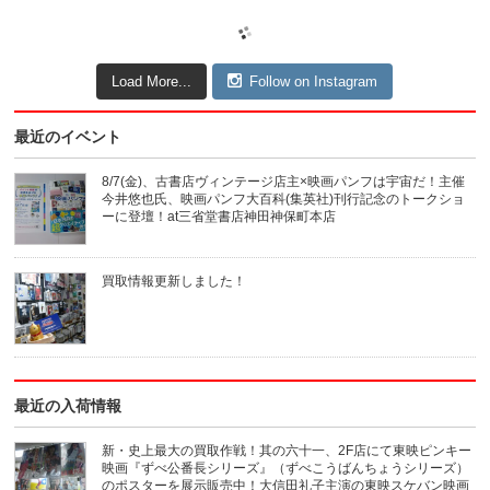
Load More...
Follow on Instagram
最近のイベント
8/7(金)、古書店ヴィンテージ店主×映画パンフは宇宙だ！主催
今井悠也氏、映画パンフ大百科(集英社)刊行記念のトークショ
ーに登壇！at三省堂書店神田神保町本店
買取情報更新しました！
最近の入荷情報
新・史上最大の買取作戦！其の六十一、2F店にて東映ピンキー
映画『ずべ公番長シリーズ』（ずべこうばんちょうシリーズ）
のポスターを展示販売中！大信田礼子主演の東映スケバン映画