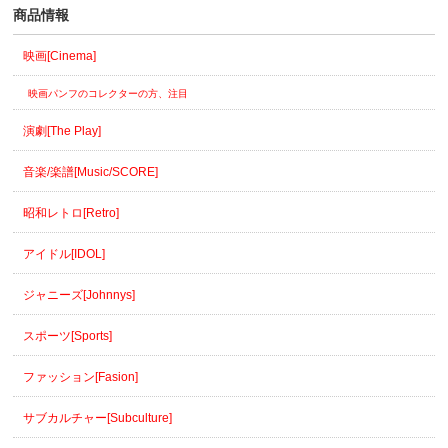
商品情報
映画[Cinema]
映画パンフのコレクターの方、注目
演劇[The Play]
音楽/楽譜[Music/SCORE]
昭和レトロ[Retro]
アイドル[IDOL]
ジャニーズ[Johnnys]
スポーツ[Sports]
ファッション[Fasion]
サブカルチャー[Subculture]