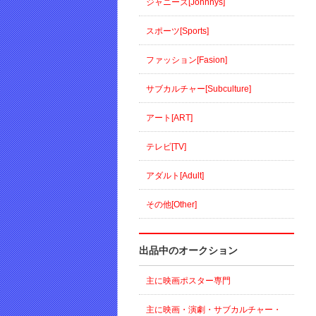
ジャニーズ[Johnnys]
スポーツ[Sports]
ファッション[Fasion]
サブカルチャー[Subculture]
アート[ART]
テレビ[TV]
アダルト[Adult]
その他[Other]
出品中のオークション
主に映画ポスター専門
主に映画・演劇・サブカルチャー・