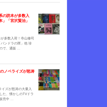
系の読本が多数入
本」「宮沢賢治」
本が多数入荷！寺山修司
パンドラの匣」他 珍
ので、通販 …
マのノベライズが怒涛
ライズが怒涛の大量入
した、懐かしのTVドラ
販売中 …