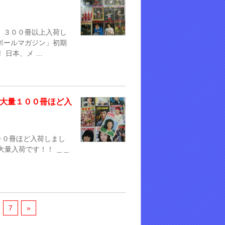
 ３００冊以上入荷し
ボールマガジン」初期
 日本、メ …
が大量１００冊ほど入
００冊ほど入荷しまし
て大量入荷です！！ ＿＿
…
7
»