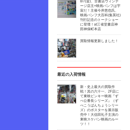
8/7(金)、古書店ヴィンテ
ージ店主×映画パンフは宇
宙だ！主催今井悠也氏、
映画パンフ大百科(集英社)
刊行記念のトークショー
に登壇！at三省堂書店神
田神保町本店
買取情報更新しました！
最近の入荷情報
新・史上最大の買取作
戦！其の六十一、2F店に
て東映ピンキー映画『ず
べ公番長シリーズ』（ず
べこうばんちょうシリー
ズ）のポスターを展示販
売中！大信田礼子主演の
東映スケバン映画のルー
ツ！！