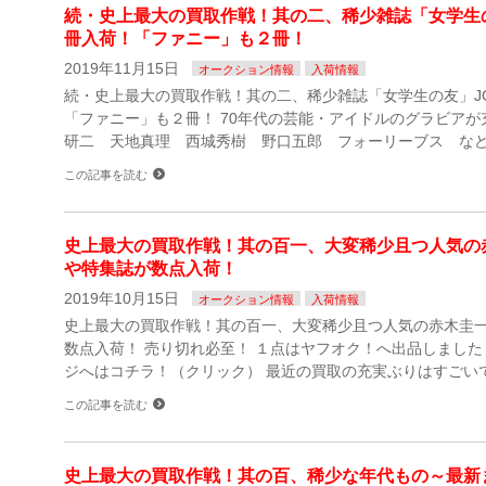
続・史上最大の買取作戦！其の二、稀少雑誌「女学生の
冊入荷！「ファニー」も２冊！
2019年11月15日
オークション情報
入荷情報
続・史上最大の買取作戦！其の二、稀少雑誌「女学生の友」JO
「ファニー」も２冊！ 70年代の芸能・アイドルのグラビアが
研二 天地真理 西城秀樹 野口五郎 フォーリーブス など
この記事を読む
史上最大の買取作戦！其の百一、大変稀少且つ人気の
や特集誌が数点入荷！
2019年10月15日
オークション情報
入荷情報
史上最大の買取作戦！其の百一、大変稀少且つ人気の赤木圭
数点入荷！ 売り切れ必至！ １点はヤフオク！へ出品しました
ジへはコチラ！（クリック） 最近の買取の充実ぶりはすごいで
この記事を読む
史上最大の買取作戦！其の百、稀少な年代もの～最新