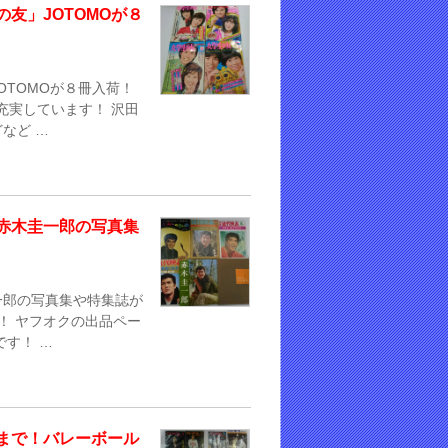
友」JOTOMOが８
TOMOが８冊入荷！
充実しています！ 沢田
など …
赤木圭一郎の写真集
一郎の写真集や特集誌が
！ ヤフオクの出品ペー
す！ …
まで！バレーボール