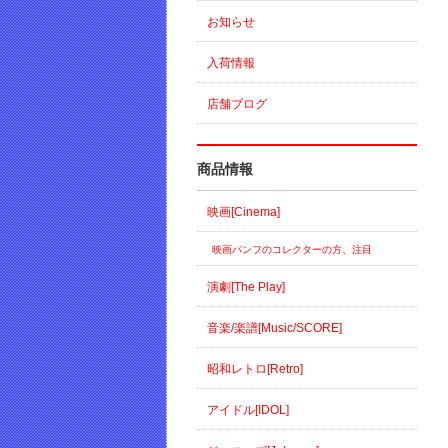
お知らせ
入荷情報
店舗ブログ
商品情報
映画[Cinema]
映画パンフのコレクターの方、注目
演劇[The Play]
音楽/楽譜[Music/SCORE]
昭和レトロ[Retro]
アイドル[IDOL]