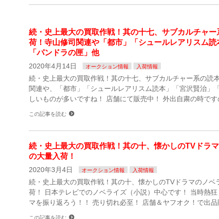
続・史上最大の買取作戦！其の十七、サブカルチャー
荷！寺山修司関連や「都市」「シュールレアリスム読
「パンドラの匣」他
2020年4月14日
オークション情報
入荷情報
続・史上最大の買取作戦！其の十七、サブカルチャー系の読
関連や、「都市」「シュールレアリスム読本」「宮沢賢治」「
しいものが多いですね！ 店舗にて販売中！ 外出自粛の時です
この記事を読む
続・史上最大の買取作戦！其の十、懐かしのTVドラ
の大量入荷！
2020年3月4日
オークション情報
入荷情報
続・史上最大の買取作戦！其の十、懐かしのTVドラマのノベ
荷！ 日本テレビでのノベライズ（小説）中心です！ 当時熱狂
マを振り返ろう！！ 売り切れ必至！ 店舗＆ヤフオク！で出品
この記事を読む