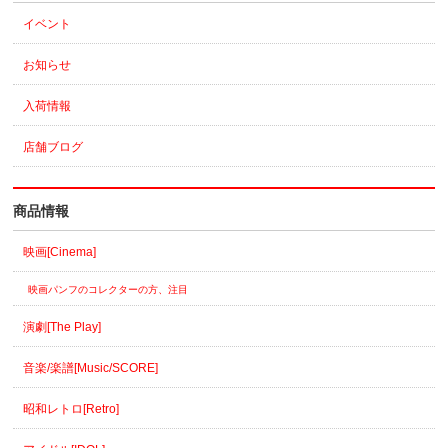
イベント
お知らせ
入荷情報
店舗ブログ
商品情報
映画[Cinema]
映画パンフのコレクターの方、注目
演劇[The Play]
音楽/楽譜[Music/SCORE]
昭和レトロ[Retro]