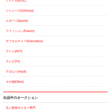
アイドル[IDOL]
ジャニーズ[Johnnys]
スポーツ[Sports]
ファッション[Fasion]
サブカルチャー[Subculture]
アート[ART]
テレビ[TV]
アダルト[Adult]
その他[Other]
出品中のオークション
主に映画ポスター専門