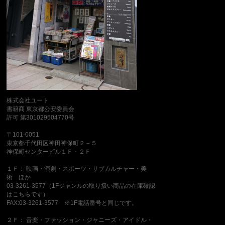
株式会社ユート
書籍商 東京都公安委員会
許可 第301029504770号
〒101-0051
東京都千代田区神田神保町２－５
神保町センタービル１Ｆ・２Ｆ
１Ｆ： 映画・演劇・スポーツ・サブカルチャー・美
術 ほか
03-3261-3577（1Fジャンルの取り扱い商品の在庫確認
はこちらです）
FAX:03-3261-3577 ※1F電話番号と同じです。
２Ｆ： 音楽・ファッション・ジャニーズ・アイドル・