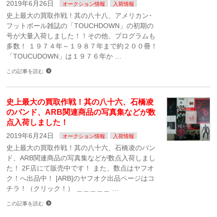
2019年6月26日
オークション情報
入荷情報
史上最大の買取作戦！其の八十八、アメリカン･
フットボール雑誌の「TOUCHDOWN」の初期の
号が大量入荷しました！！その他、プログラムも
多数！ １９７４年～１９８７年まで約２００冊！
「TOUCUDOWN」は１９７６年か …
この記事を読む
史上最大の買取作戦！其の八十六、石橋凌
のバンド、ARB関連商品の写真集などが数
点入荷しました！
2019年6月24日
オークション情報
入荷情報
史上最大の買取作戦！其の八十六、石橋凌のバン
ド、ARB関連商品の写真集などが数点入荷しまし
た！ 2F店にて販売中です！ また、数点はヤフオ
ク！へ出品中！ [ARB]のヤフオク出品ページはコ
チラ！（クリック！） ＿＿＿＿＿ …
この記事を読む