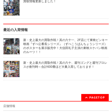
買取情報更新しました！
最近の入荷情報
新・史上最大の買取作戦！其の六十一、2F店にて東映ピンキー
映画『ずべ公番長シリーズ』（ずべこうばんちょうシリーズ）
のポスターを展示販売中！大信田礼子主演の東映スケバン映画
のルーツ！！
新・史上最大の買取作戦！其の六十、週刊ゴングと週刊プロレ
スが創刊時～合計600冊ほど大量入荷しております！
PAGETOP
店舗情報