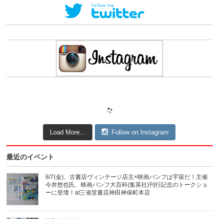
Load More...
Follow on Instagram
最近のイベント
8/7(金)、古書店ヴィンテージ店主×映画パンフは宇宙だ！主催
今井悠也氏、映画パンフ大百科(集英社)刊行記念のトークショ
ーに登壇！at三省堂書店神田神保町本店