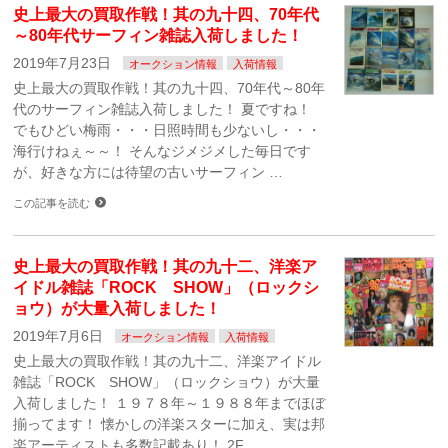
史上最大の買取作戦！其の九十四、70年代
～80年代サーフィン雑誌入荷しました！
2019年7月23日
オークション情報
入荷情報
史上最大の買取作戦！其の九十四、70年代～80年
代のサーフィン雑誌入荷しました！ 夏ですね！
でもひどい梅雨・・・日照時間も少ないし・・・
海行けねぇ～～！ そんなジメジメした毎日です
が、好きな方には待望の古いサーフィン …
この記事を読む
史上最大の買取作戦！其の九十二、洋楽ア
イドル雑誌「ROCK SHOW」（ロックシ
ョウ）が大量入荷しました！
2019年7月6日
オークション情報
入荷情報
史上最大の買取作戦！其の九十二、洋楽アイドル
雑誌「ROCK SHOW」（ロックショウ）が大量
入荷しました！ １９７８年～１９８８年までほぼ
揃ってます！ 懐かしの洋楽スターに加え、実は邦
楽アーティストも多数記載あり！ 2F …