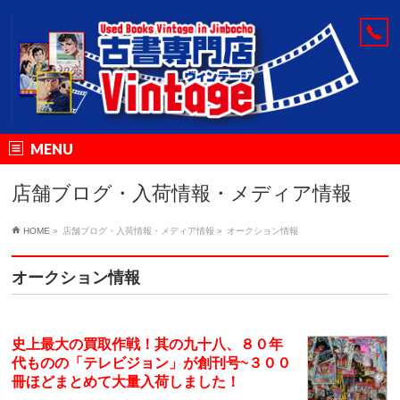
MENU
店舗ブログ・入荷情報・メディア情報
HOME
»
店舗ブログ・入荷情報・メディア情報
»
オークション情報
オークション情報
史上最大の買取作戦！其の九十八、８０年
代ものの「テレビジョン」が創刊号~３００
冊ほどまとめて大量入荷しました！