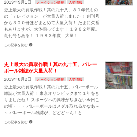
2019年9月1日
オークション情報
入荷情報
史上最大の買取作戦！其の九十八、８０年代もの
の「テレビジョン」が大量入荷しました！ 創刊号
から３００冊ほどまとめて大量入荷！ たまに欠番
もありますが、大体揃ってます！ １９８２年度。
創刊号もある！ １９８３年度、大量！ …
この記事を読む
史上最大の買取作戦！其の九十五、バレー
ボール雑誌が大量入荷！
2019年8月2日
オークション情報
入荷情報
史上最大の買取作戦！其の九十五、バレーボール
雑誌が大量入荷！ 東京オリンピックまで１年をき
りましたね！ スポーツへの興味が尽きない今日こ
の頃・・・ バレーボールはメダル取れるかなあ～
～ バレーボール雑誌が、どどど～ん！と …
この記事を読む