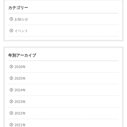
し
し
て
て
カテゴリー
友
印
達
刷
へ
(新
お知らせ
メ
し
ー
い
ル
ウ
で
ィ
イベント
送
ン
信
ド
(新
ウ
し
で
い
開
ウ
き
ィ
ま
年別アーカイブ
ン
す)
ド
ウ
2026年
で
開
き
ま
2025年
す)
2024年
2023年
2022年
2021年