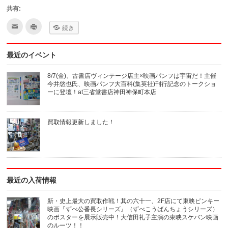
共有:
ク
ク
続き
リ
リ
ッ
ッ
ク
ク
し
し
最近のイベント
て
て
友
印
達
刷
へ
(新
8/7(金)、古書店ヴィンテージ店主×映画パンフは宇宙だ！主催
メ
し
今井悠也氏、映画パンフ大百科(集英社)刊行記念のトークショ
ー
い
ル
ウ
ーに登壇！at三省堂書店神田神保町本店
で
ィ
送
ン
信
ド
(新
ウ
買取情報更新しました！
し
で
い
開
ウ
き
ィ
ま
ン
す)
ド
ウ
で
開
き
最近の入荷情報
ま
す)
新・史上最大の買取作戦！其の六十一、2F店にて東映ピンキー
映画『ずべ公番長シリーズ』（ずべこうばんちょうシリーズ）
のポスターを展示販売中！大信田礼子主演の東映スケバン映画
のルーツ！！