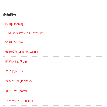
商品情報
映画[Cinema]
映画パンフのコレクターの方、注目
演劇[The Play]
音楽/楽譜[Music/SCORE]
昭和レトロ[Retro]
アイドル[IDOL]
ジャニーズ[Johnnys]
スポーツ[Sports]
ファッション[Fasion]