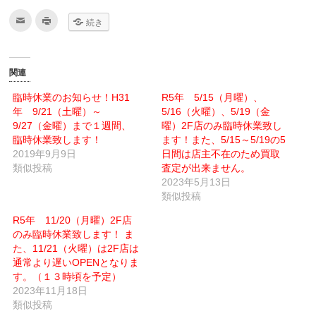
ク
ク
続き
リ
リ
ッ
ッ
ク
ク
し
し
て
て
友
印
関連
達
刷
へ
(新
メ
し
臨時休業のお知らせ！H31
R5年 5/15（月曜）、
ー
い
年 9/21（土曜）～
ル
ウ
5/16（火曜）、5/19（金
で
ィ
9/27（金曜）まで１週間、
曜）2F店のみ臨時休業致し
送
ン
信
ド
臨時休業致します！
ます！また、5/15～5/19の5
(新
ウ
2019年9月9日
し
で
日間は店主不在のため買取
い
開
類似投稿
査定が出来ません。
ウ
き
ィ
ま
2023年5月13日
ン
す)
ド
類似投稿
ウ
で
R5年 11/20（月曜）2F店
開
き
のみ臨時休業致します！ ま
ま
す)
た、11/21（火曜）は2F店は
通常より遅いOPENとなりま
す。（１３時頃を予定）
2023年11月18日
類似投稿