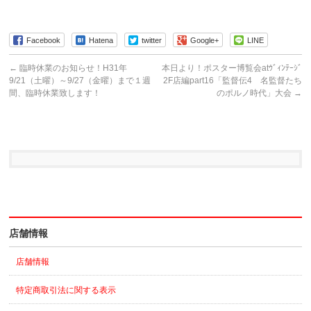
Facebook
Hatena
twitter
Google+
LINE
←
臨時休業のお知らせ！H31年
本日より！ポスター博覧会atｳﾞｨﾝﾃｰｼﾞ
9/21（土曜）～9/27（金曜）まで１週
2F店編part16「監督伝4 名監督たち
間、臨時休業致します！
のポルノ時代」大会
→
店舗情報
店舗情報
特定商取引法に関する表示