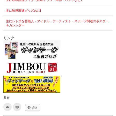
主に映画関連グッズ（映画チラシ・半券・パンフなど）
主に映画関連グッズpart2
主にレトロな芸能人・アイドル・アーティスト・スポーツ関連のポスター
＆カレンダー
リンク
共有:
ク
ク
続き
リ
リ
ッ
ッ
ク
ク