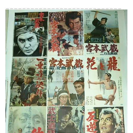
＿＿＿＿＿＿＿＿＿＿＿＿＿＿＿＿＿＿＿＿＿＿＿＿＿＿＿＿