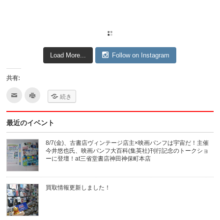
Load More...
Follow on Instagram
共有:
ク
ク
続き
リ
リ
ッ
ッ
ク
ク
し
し
最近のイベント
て
て
友
印
達
刷
へ
(新
8/7(金)、古書店ヴィンテージ店主×映画パンフは宇宙だ！主催
メ
し
今井悠也氏、映画パンフ大百科(集英社)刊行記念のトークショ
ー
い
ル
ウ
ーに登壇！at三省堂書店神田神保町本店
で
ィ
送
ン
信
ド
(新
ウ
買取情報更新しました！
し
で
い
開
ウ
き
ィ
ま
ン
す)
ド