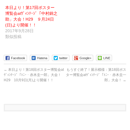
ィ
ま
ン
す)
本日より！第17回ポスター
ド
ウ
博覧会atｳﾞｨﾝﾃｰｼﾞ「中村錦之
で
助」大会！H29 ９月24日
開
き
(日)より開催！！
ま
す)
2017年9月28日
類似投稿
Facebook
Hatena
twitter
Google+
LINE
←
本日より！第18回ポスター博覧会at
もうすぐ終了！展示模様：第18回ポス
ｳﾞｨﾝﾃｰｼﾞ「ﾄﾆｰ・赤木圭一郎」大会！
ター博覧会atｳﾞｨﾝﾃｰｼﾞ「ﾄﾆｰ・赤木圭一
H29 10月9日(月)より開催！！
郎」大会！
→