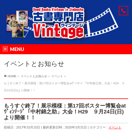
MENU
イベントとお知らせ
HOME
»
イベントとお知らせ
»
イベント
»
もうすぐ終了！展示模様：第17回ポスター博覧会atｳﾞｨﾝﾃｰｼﾞ「中村錦之助」大会！H29 ９
月24日(日)より開催！！
もうすぐ終了！展示模様：第17回ポスター博覧会at
ｳﾞｨﾝﾃｰｼﾞ「中村錦之助」大会！H29 ９月24日(日)
より開催！！
投稿日 : 2017年10月15日
最終更新日時 : 2020年3月31日
カテゴリー :
イベント