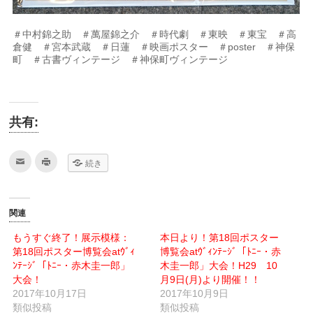
＃中村錦之助 ＃萬屋錦之介 ＃時代劇 ＃東映 ＃東宝 ＃高
倉健 ＃宮本武蔵 ＃日蓮 ＃映画ポスター ＃poster ＃神保
町 ＃古書ヴィンテージ ＃神保町ヴィンテージ
共有:
ク
ク
続き
リ
リ
ッ
ッ
ク
ク
し
し
て
て
友
印
関連
達
刷
へ
(新
メ
し
もうすぐ終了！展示模様：
本日より！第18回ポスター
ー
い
第18回ポスター博覧会atｳﾞｨ
ル
ウ
博覧会atｳﾞｨﾝﾃｰｼﾞ「ﾄﾆｰ・赤
で
ィ
ﾝﾃｰｼﾞ「ﾄﾆｰ・赤木圭一郎」
木圭一郎」大会！H29 10
送
ン
信
ド
大会！
月9日(月)より開催！！
(新
ウ
2017年10月17日
し
で
2017年10月9日
い
開
類似投稿
類似投稿
ウ
き