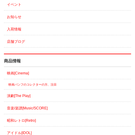
イベント
お知らせ
入荷情報
店舗ブログ
商品情報
映画[Cinema]
映画パンフのコレクターの方、注目
演劇[The Play]
音楽/楽譜[Music/SCORE]
昭和レトロ[Retro]
アイドル[IDOL]