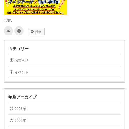
共有:
ク
ク
続き
リ
リ
ッ
ッ
ク
ク
し
し
て
て
カテゴリー
友
印
達
刷
へ
(新
お知らせ
メ
し
ー
い
ル
ウ
で
ィ
イベント
送
ン
信
ド
(新
ウ
し
で
い
開
ウ
き
ィ
ま
年別アーカイブ
ン
す)
ド
ウ
2026年
で
開
き
ま
2025年
す)