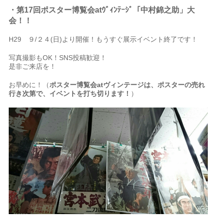
・第17回ポスター博覧会atｳﾞｨﾝﾃｰｼﾞ「中村錦之助」大
会
！
！
H29 ９/２４(日)より開催！もうすぐ展示イベント終了です！
写真撮影もOK！SNS投稿歓迎！
是非ご来店を！
お早めに！（
ポスター博覧会atヴィンテージは、ポスターの売れ
行き次第で、イベントを打ち切ります！
）