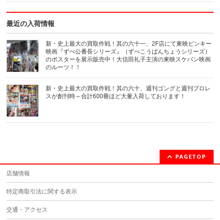
ウ
で
開
き
最近の入荷情報
ま
す)
新・史上最大の買取作戦！其の六十一、2F店にて東映ピンキー
映画『ずべ公番長シリーズ』（ずべこうばんちょうシリーズ）
のポスターを展示販売中！大信田礼子主演の東映スケバン映画
のルーツ！！
新・史上最大の買取作戦！其の六十、週刊ゴングと週刊プロレ
スが創刊時～合計600冊ほど大量入荷しております！
PAGETOP
店舗情報
特定商取引法に関する表示
交通・アクセス