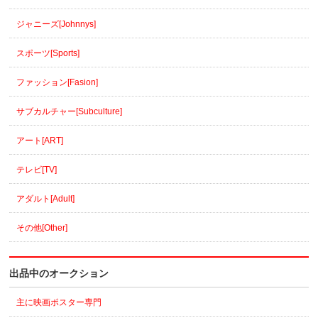
ジャニーズ[Johnnys]
スポーツ[Sports]
ファッション[Fasion]
サブカルチャー[Subculture]
アート[ART]
テレビ[TV]
アダルト[Adult]
その他[Other]
出品中のオークション
主に映画ポスター専門