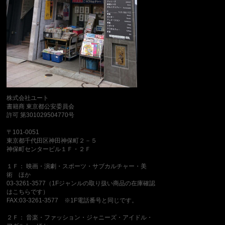
株式会社ユート
書籍商 東京都公安委員会
許可 第301029504770号
〒101-0051
東京都千代田区神田神保町２－５
神保町センタービル１Ｆ・２Ｆ
１Ｆ： 映画・演劇・スポーツ・サブカルチャー・美
術 ほか
03-3261-3577（1Fジャンルの取り扱い商品の在庫確認
はこちらです）
FAX:03-3261-3577 ※1F電話番号と同じです。
２Ｆ： 音楽・ファッション・ジャニーズ・アイドル・