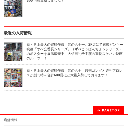
買取情報更新しました！
し
で
い
開
ウ
き
ィ
ま
ン
す)
ド
ウ
で
開
き
最近の入荷情報
ま
す)
新・史上最大の買取作戦！其の六十一、2F店にて東映ピンキー
映画『ずべ公番長シリーズ』（ずべこうばんちょうシリーズ）
のポスターを展示販売中！大信田礼子主演の東映スケバン映画
のルーツ！！
新・史上最大の買取作戦！其の六十、週刊ゴングと週刊プロレ
スが創刊時～合計600冊ほど大量入荷しております！
PAGETOP
店舗情報