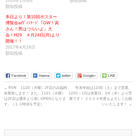
2020年1月8日
し
で
類似投稿
い
開
類似投稿
ウ
き
ィ
ま
ン
す)
本日より！第10回ポスター
ド
ウ
博覧会atｳﾞｨﾝﾃｰｼﾞ「GW！寅
で
さん！男はつらいよ」大
開
き
会！H29 ４月24日(月)より
ま
す)
開催！！
2017年4月24日
類似投稿
Facebook
Hatena
twitter
Google+
LINE
←
R5年 11/20（月曜）2F店のみ臨時
年末年始は12/30（土）まで営業、
休業致します！ また、11/21（火曜）
12/31～1/3は休業日、1/4（木）より営
は2F店は通常より遅いOPENとなりま
業です！ ２０２４年度もよろしくお願
す。（１３時頃を予定）
いいたします！
→