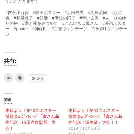
ていただきます！
#吉永小百合 #映画ポスター #浜田光夫 #高橋英樹 #渡哲
也 #和泉雅子 #日活 #伊豆の踊子 #青い山脈 #あゝひめゆ
りの塔 #愛と死をみつめて #こんにちは母さん #映画ポスタ
ー #poster #神保町 #古書ヴィンテージ #神保町ヴィンテー
ジ
共有:
ク
ク
続き
リ
リ
ッ
ッ
ク
ク
し
し
て
て
友
印
関連
達
刷
へ
(新
メ
し
本日より！第42回ポスター
本日より！第41回ポスター
ー
い
博覧会atｳﾞｨﾝﾃｰｼﾞ「寅さん新
ル
ウ
博覧会atｳﾞｨﾝﾃｰｼﾞ「寅さん新
で
ィ
作記念！山田洋次監督」大
作記念！渥美清」大会！！
送
ン
信
ド
会！
2019年12月23日
(新
ウ