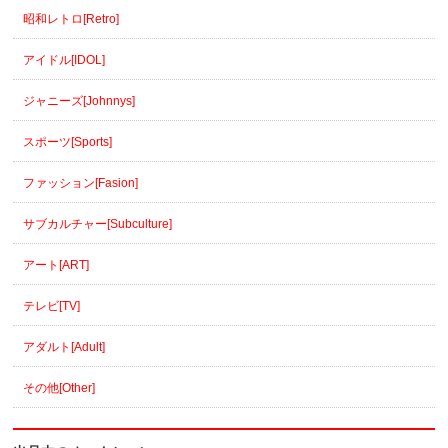
昭和レトロ[Retro]
アイドル[IDOL]
ジャニーズ[Johnnys]
スポーツ[Sports]
ファッション[Fasion]
サブカルチャー[Subculture]
アート[ART]
テレビ[TV]
アダルト[Adult]
その他[Other]