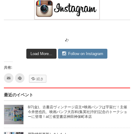
Load More...
Follow on Instagram
共有:
ク
ク
続き
リ
リ
ッ
ッ
ク
ク
し
し
最近のイベント
て
て
友
印
達
刷
へ
(新
8/7(金)、古書店ヴィンテージ店主×映画パンフは宇宙だ！主催
メ
し
今井悠也氏、映画パンフ大百科(集英社)刊行記念のトークショ
ー
い
ル
ウ
ーに登壇！at三省堂書店神田神保町本店
で
ィ
送
ン
信
ド
(新
ウ