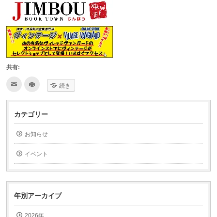
共有:
ク
ク
続き
リ
リ
ッ
ッ
ク
ク
し
し
て
て
カテゴリー
友
印
達
刷
へ
(新
お知らせ
メ
し
ー
い
ル
ウ
で
ィ
イベント
送
ン
信
ド
(新
ウ
し
で
い
開
ウ
き
ィ
ま
年別アーカイブ
ン
す)
ド
ウ
2026年
で