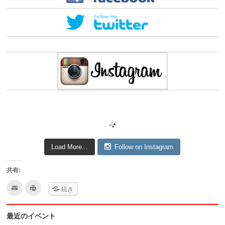
Load More...
Follow on Instagram
共有:
ク
ク
続き
リ
リ
ッ
ッ
ク
ク
し
し
最近のイベント
て
て
友
印