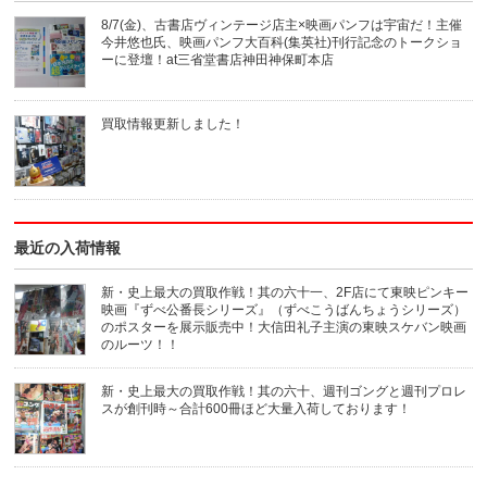
達
刷
へ
(新
8/7(金)、古書店ヴィンテージ店主×映画パンフは宇宙だ！主催
メ
し
今井悠也氏、映画パンフ大百科(集英社)刊行記念のトークショ
ー
い
ル
ウ
ーに登壇！at三省堂書店神田神保町本店
で
ィ
送
ン
信
ド
(新
ウ
買取情報更新しました！
し
で
い
開
ウ
き
ィ
ま
ン
す)
ド
ウ
で
開
き
最近の入荷情報
ま
す)
新・史上最大の買取作戦！其の六十一、2F店にて東映ピンキー
映画『ずべ公番長シリーズ』（ずべこうばんちょうシリーズ）
のポスターを展示販売中！大信田礼子主演の東映スケバン映画
のルーツ！！
新・史上最大の買取作戦！其の六十、週刊ゴングと週刊プロレ
スが創刊時～合計600冊ほど大量入荷しております！