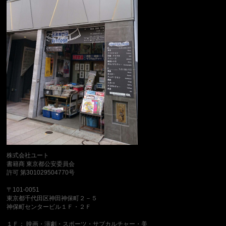
株式会社ユート
書籍商 東京都公安委員会
許可 第301029504770号
〒101-0051
東京都千代田区神田神保町２－５
神保町センタービル１Ｆ・２Ｆ
１Ｆ： 映画・演劇・スポーツ・サブカルチャー・美