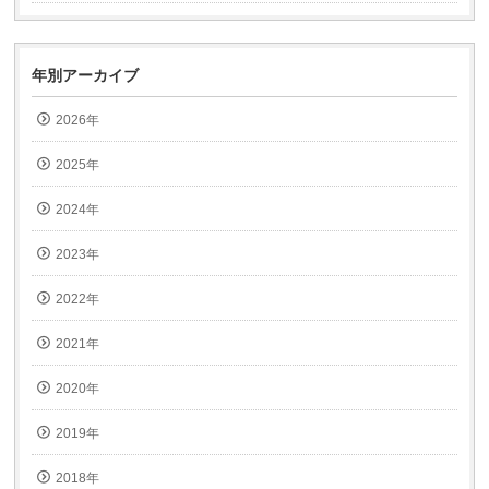
信
ド
(新
ウ
し
で
い
開
ウ
き
ィ
ま
年別アーカイブ
ン
す)
ド
ウ
2026年
で
開
き
ま
2025年
す)
2024年
2023年
2022年
2021年
2020年
2019年
2018年