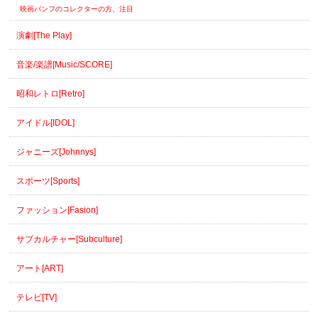
映画パンフのコレクターの方、注目
演劇[The Play]
音楽/楽譜[Music/SCORE]
昭和レトロ[Retro]
アイドル[IDOL]
ジャニーズ[Johnnys]
スポーツ[Sports]
ファッション[Fasion]
サブカルチャー[Subculture]
アート[ART]
テレビ[TV]