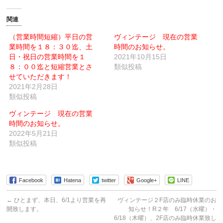
し
し
て
て
友
印
関連
達
刷
へ
(新
メ
し
（営業時間短縮）平日の営
ヴィンテージ 現在の営業
ー
い
業時間を１８：３０迄、土
ル
ウ
時間のお知らせ。
で
ィ
日・祝日の営業時間を１
2021年10月15日
送
ン
信
ド
８：００迄と短縮営業とさ
類似投稿
(新
ウ
せていただきます！
し
で
い
開
2021年2月28日
ウ
き
ィ
ま
類似投稿
ン
す)
ド
ウ
ヴィンテージ 現在の営業
で
時間のお知らせ。
開
き
2022年5月21日
ま
す)
類似投稿
Facebook
Hatena
twitter
Google+
LINE
←
ひとまず、本日、6/1より営業を再
ヴィンテージ２F店のみ臨時休業のお
開致します。
知らせ！R２年 6/17（水曜）・
6/18（木曜）、2F店のみ臨時休業致し