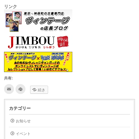
リンク
共有:
ク
ク
続き
リ
リ
ッ
ッ
ク
ク
し
し
て
て
カテゴリー
友
印
達
刷
へ
(新
お知らせ
メ
し
ー
い
ル
ウ
で
ィ
イベント
送
ン