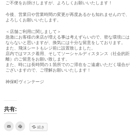
ご不便をお掛けしますが、よろしくお願いいたします！
今後、営業日や営業時間の変更が再度あるかも知れませんので、
よろしくお願いいたします。
＜店舗ご利用に関しまして＞
急激にお客様の来店が増える事は考えずらいので、密な環境には
ならないと思いますが、換気には十分な留意をしております。
また、飛沫シートもレジ前に設置致しました。
店内ではマスク着用、そしてソーシャルディスタンス（社会的距
離）のご留意をお願い致します。
また、時には長時間の１箇所でのご滞在をご遠慮いただく場合が
ございますので、ご理解お願いいたします！
神保町ヴィンテージ
共有:
ク
ク
続き
リ
リ
ッ
ッ
ク
ク