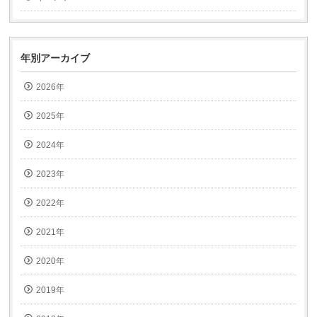
送
ン
信
ド
(新
ウ
し
で
い
開
ウ
き
ィ
ま
年別アーカイブ
ン
す)
ド
ウ
2026年
で
開
き
ま
2025年
す)
2024年
2023年
2022年
2021年
2020年
2019年