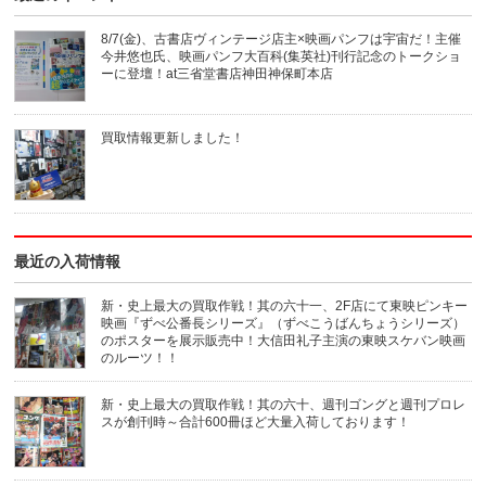
友
印
達
刷
へ
(新
8/7(金)、古書店ヴィンテージ店主×映画パンフは宇宙だ！主催
メ
し
今井悠也氏、映画パンフ大百科(集英社)刊行記念のトークショ
ー
い
ル
ウ
ーに登壇！at三省堂書店神田神保町本店
で
ィ
送
ン
信
ド
(新
ウ
買取情報更新しました！
し
で
い
開
ウ
き
ィ
ま
ン
す)
ド
ウ
で
開
き
最近の入荷情報
ま
す)
新・史上最大の買取作戦！其の六十一、2F店にて東映ピンキー
映画『ずべ公番長シリーズ』（ずべこうばんちょうシリーズ）
のポスターを展示販売中！大信田礼子主演の東映スケバン映画
のルーツ！！
新・史上最大の買取作戦！其の六十、週刊ゴングと週刊プロレ
スが創刊時～合計600冊ほど大量入荷しております！