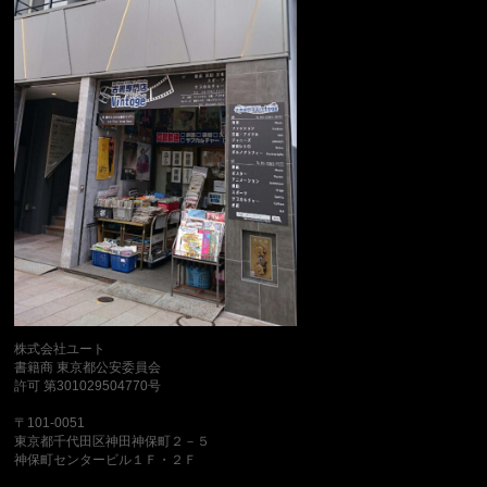
株式会社ユート
書籍商 東京都公安委員会
許可 第301029504770号
〒101-0051
東京都千代田区神田神保町２－５
神保町センタービル１Ｆ・２Ｆ