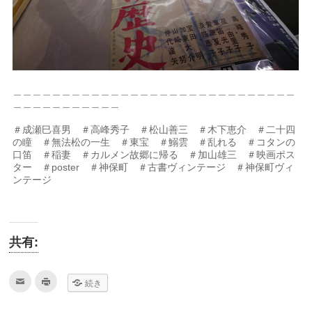
＿＿＿＿＿＿＿＿＿＿＿＿＿＿＿＿＿＿＿＿＿＿＿＿＿＿＿＿＿
＿＿＿＿＿＿＿＿＿＿＿
＃成瀬巳喜男 ＃高峰秀子 ＃松山善三 ＃木下恵介 ＃二十四
の瞳 ＃無法松の一生 ＃東宝 ＃鰯雲 ＃乱れる ＃コタンの
口笛 ＃稲妻 ＃カルメン故郷に帰る ＃加山雄三 ＃映画ポス
ター ＃poster ＃神保町 ＃古書ヴィンテージ ＃神保町ヴィ
ンテージ
共有:
ク
ク
続き
リ
リ
ッ
ッ
ク
ク