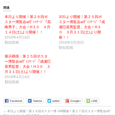
し
し
て
て
友
印
関連
達
刷
へ
(新
メ
し
本日より開催！第２６回ポ
3/31より開催！第２５回ポ
ー
い
スター博覧会atｳﾞｨﾝﾃｰｼﾞ「高
ル
ウ
スター博覧会atｳﾞｨﾝﾃｰｼﾞ「成
で
ィ
峰秀子」大会！H３０ ４月
瀬巳喜男監督」大会！H３
送
ン
信
ド
１４日(土)より開催！！
０ ３月３１日(土)より開
(新
ウ
2018年4月14日
し
で
催！！
い
開
類似投稿
2018年3月30日
ウ
き
ィ
ま
類似投稿
ン
す)
ド
ウ
展示模様：第２５回ポスタ
で
ー博覧会atｳﾞｨﾝﾃｰｼﾞ「成瀬巳
開
き
喜男監督」大会！H３０ ３
ま
す)
月３１日(土)より開催！！
2018年4月14日
類似投稿
Facebook
Hatena
twitter
Google+
LINE
←
本日より開催！第２６回ポスター博
GW開催！第２７回ポスター博覧会atｳﾞ