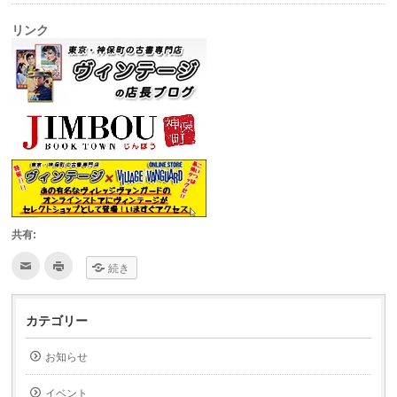
リンク
共有:
ク
ク
続き
リ
リ
ッ
ッ
ク
ク
し
し
て
て
カテゴリー
友
印
達
刷
へ
(新
お知らせ
メ
し
ー
い
ル
ウ
で
ィ
イベント