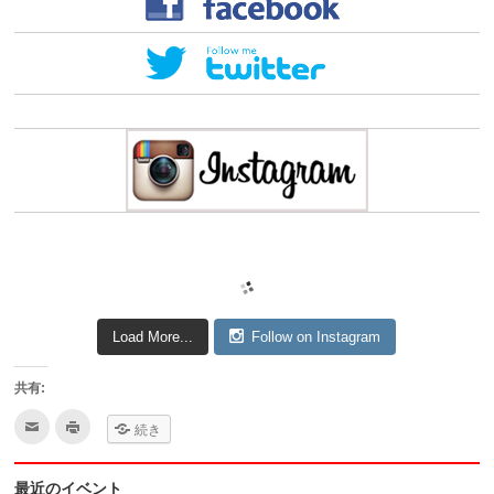
Load More...
Follow on Instagram
共有:
ク
ク
続き
リ
リ
ッ
ッ
ク
ク
し
し
最近のイベント
て
て