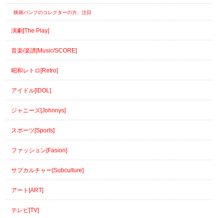
映画パンフのコレクターの方、注目
演劇[The Play]
音楽/楽譜[Music/SCORE]
昭和レトロ[Retro]
アイドル[IDOL]
ジャニーズ[Johnnys]
スポーツ[Sports]
ファッション[Fasion]
サブカルチャー[Subculture]
アート[ART]
テレビ[TV]