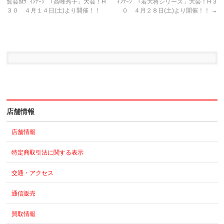
覧会atｳﾞｨﾝﾃｰｼﾞ「高峰秀子」大会！H
ｨﾝﾃｰｼﾞ「若大将シリーズ」大会！H３
３０ ４月１４日(土)より開催！！
０ ４月２８日(土)より開催！！
→
店舗情報
店舗情報
特定商取引法に関する表示
交通・アクセス
通信販売
買取情報