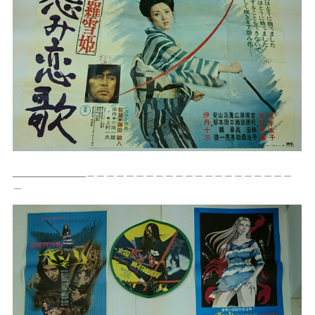
_____________＿＿＿＿＿＿＿＿＿＿＿＿＿＿＿＿＿＿＿＿＿
＿