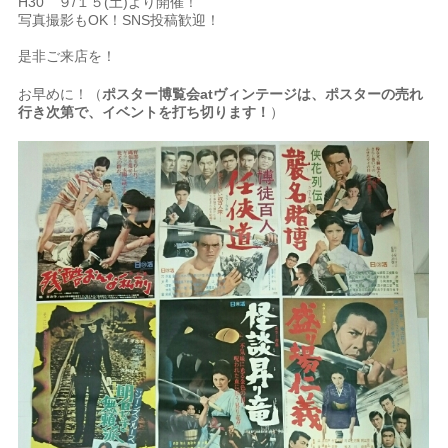
H30 ９/１５(土)より開催！
写真撮影もOK！SNS投稿歓迎！
是非ご来店を！
お早めに！（
ポスター博覧会atヴィンテージは、ポスターの売れ
行き次第で、イベントを打ち切ります！
）