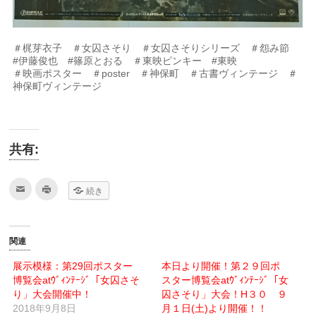
＃梶芽衣子 ＃女囚さそり ＃女囚さそりシリーズ ＃怨み節
#伊藤俊也 #篠原とおる ＃東映ピンキー #東映
＃映画ポスター ＃poster ＃神保町 ＃古書ヴィンテージ ＃
神保町ヴィンテージ
共有:
ク
ク
続き
リ
リ
ッ
ッ
ク
ク
し
し
て
て
友
印
関連
達
刷
へ
(新
メ
し
展示模様：第29回ポスター
本日より開催！第２９回ポ
ー
い
博覧会atｳﾞｨﾝﾃｰｼﾞ「女囚さそ
ル
ウ
スター博覧会atｳﾞｨﾝﾃｰｼﾞ「女
で
ィ
り」大会開催中！
囚さそり」大会！H３０ ９
送
ン
信
ド
2018年9月8日
月１日(土)より開催！！
(新
ウ