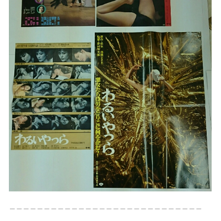
＿＿＿＿＿＿＿＿＿＿＿＿＿＿＿＿＿＿＿＿＿＿＿＿＿＿＿＿