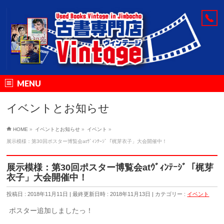
MENU
イベントとお知らせ
HOME
»
イベントとお知らせ
»
イベント
»
展示模様：第30回ポスター博覧会atｳﾞｨﾝﾃｰｼﾞ「梶芽衣子」大会開催中！
展示模様：第30回ポスター博覧会atｳﾞｨﾝﾃｰｼﾞ「梶芽
衣子」大会開催中！
投稿日 : 2018年11月11日
最終更新日時 : 2018年11月13日
カテゴリー :
イベント
ポスター追加しましたっ！