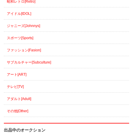
昭和レトロ[Retro]
アイドル[IDOL]
ジャニーズ[Johnnys]
スポーツ[Sports]
ファッション[Fasion]
サブカルチャー[Subculture]
アート[ART]
テレビ[TV]
アダルト[Adult]
その他[Other]
出品中のオークション