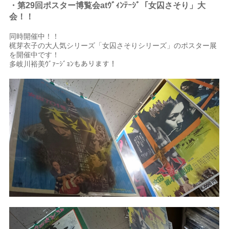
・第29回ポスター博覧会atｳﾞｨﾝﾃｰｼﾞ「女囚さそり」大
会
！
！
同時開催中！！
梶芽衣子の大人気シリーズ「女囚さそりシリーズ」のポスター展
を開催中です！
多岐川裕美ｳﾞｧｰｼﾞｮﾝもあります！