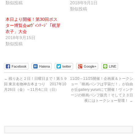
類似投稿
し
で
2018年9月1日
い
開
類似投稿
ウ
き
ィ
ま
ン
す)
本日より開催！第30回ポス
ド
ウ
ター博覧会atｳﾞｨﾝﾃｰｼﾞ「梶芽
で
衣子」大会
開
き
2018年9月15日
ま
す)
類似投稿
Facebook
Hatena
twitter
Google+
LINE
←
残りあと２日！日曜日まで！第５９
11/20～11/25開催！企画展＆トークシ
回 東京名物神古本まつり 2017年10
ョー「映画パンフは宇宙だ！」が自由
月26日（金）～11月4に日（日）
が丘gallery yururiにて開催！ヴィンテ
ージの映画パンフ販売！そして２３日
夜にはトークショー登壇！
→