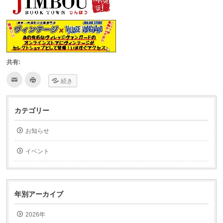
共有:
ク
ク
続き
リ
リ
ッ
ッ
ク
ク
し
し
て
て
カテゴリー
友
印
達
刷
へ
(新
お知らせ
メ
し
ー
い
ル
ウ
で
ィ
イベント
送
ン
信
ド
(新
ウ
し
で
い
開
ウ
き
ィ
ま
年別アーカイブ
ン
す)
ド
ウ
2026年
で
開