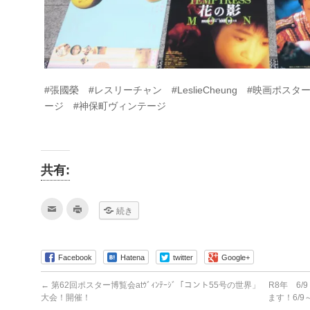
#張國榮 #レスリーチャン #LeslieCheung #映画ポスタ
ージ #神保町ヴィンテージ
共有:
ク
ク
続き
リ
リ
ッ
ッ
ク
ク
し
し
て
て
友
印
Facebook
Hatena
twitter
Google+
達
刷
へ
(新
メ
し
←
第62回ポスター博覧会atｳﾞｨﾝﾃｰｼﾞ「コント55号の世界」
R8年 6
ー
い
大会！開催！
ます！6/
ル
ウ
で
ィ