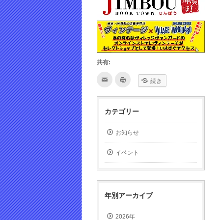
共有:
ク
ク
続き
リ
リ
ッ
ッ
ク
ク
し
し
て
て
カテゴリー
友
印
達
刷
へ
(新
メ
し
お知らせ
ー
い
ル
ウ
で
ィ
イベント
送
ン
信
ド
(新
ウ
し
で
い
開
ウ
き
ィ
ま
年別アーカイブ
ン
す)
ド
ウ
で
2026年
開