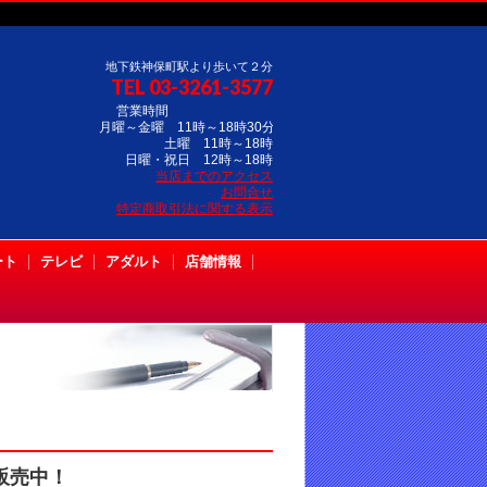
地下鉄神保町駅より歩いて２分
TEL 03-3261-3577
営業時間
月曜～金曜 11時～18時30分
土曜 11時～18時
日曜・祝日 12時～18時
当店までのアクセス
お問合せ
特定商取引法に関する表示
ート
テレビ
アダルト
店舗情報
販売中！