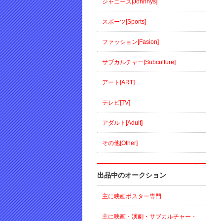
ジャニーズ[Johnnys]
スポーツ[Sports]
ファッション[Fasion]
サブカルチャー[Subculture]
アート[ART]
テレビ[TV]
アダルト[Adult]
その他[Other]
出品中のオークション
主に映画ポスター専門
主に映画・演劇・サブカルチャー・