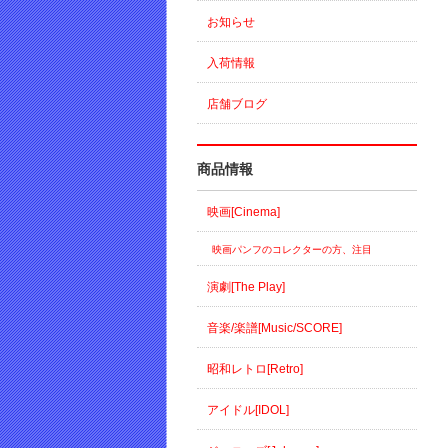
お知らせ
入荷情報
店舗ブログ
商品情報
映画[Cinema]
映画パンフのコレクターの方、注目
演劇[The Play]
音楽/楽譜[Music/SCORE]
昭和レトロ[Retro]
アイドル[IDOL]