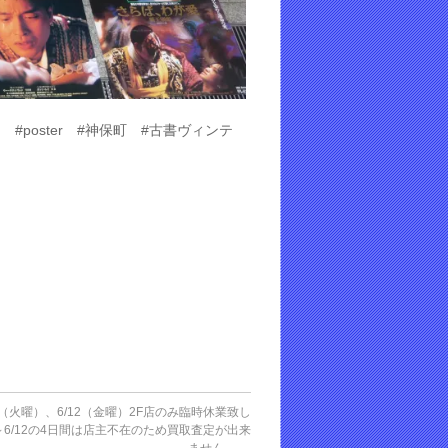
ー #poster #神保町 #古書ヴィンテ
/9（火曜）、6/12（金曜）2F店のみ臨時休業致し
9～6/12の4日間は店主不在のため買取査定が出来
ません。
→