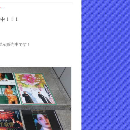
ト
売中！
！
！
展示販売中です！