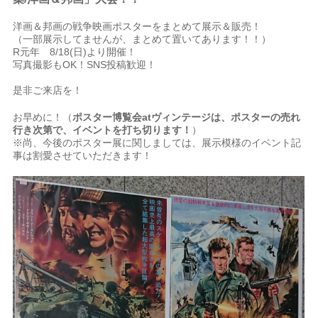
洋画＆邦画の戦争映画ポスターをまとめて展示＆販売！
（一部展示してませんが、まとめて置いてあります！！）
R元年 8/18(日)より開催！
写真撮影もOK！SNS投稿歓迎！
是非ご来店を！
お早めに！（
ポスター博覧会atヴィンテージは、ポスターの売れ
行き次第で、イベントを打ち切ります！
）
※尚、今後のポスター展に関しましては、展示模様のイベント記
事は割愛させていただきます！