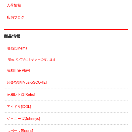
入荷情報
店舗ブログ
商品情報
映画[Cinema]
映画パンフのコレクターの方、注目
演劇[The Play]
音楽/楽譜[Music/SCORE]
昭和レトロ[Retro]
アイドル[IDOL]
ジャニーズ[Johnnys]
スポーツ[Sports]