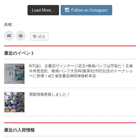
Load More...
Follow on Instagram
共有:
ク
ク
続き
リ
リ
ッ
ッ
ク
ク
し
し
最近のイベント
て
て
友
印
達
刷
へ
(新
8/7(金)、古書店ヴィンテージ店主×映画パンフは宇宙だ！主催
メ
し
今井悠也氏、映画パンフ大百科(集英社)刊行記念のトークショ
ー
い
ル
ウ
ーに登壇！at三省堂書店神田神保町本店
で
ィ
送
ン
信
ド
(新
ウ
買取情報更新しました！
し
で
い
開
ウ
き
ィ
ま
ン
す)
ド
ウ
で
開
き
最近の入荷情報
ま
す)