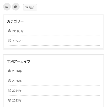
ク
ク
続き
リ
リ
ッ
ッ
ク
ク
し
し
て
て
カテゴリー
友
印
達
刷
へ
(新
お知らせ
メ
し
ー
い
ル
ウ
で
ィ
イベント
送
ン
信
ド
(新
ウ
し
で
い
開
ウ
き
ィ
ま
年別アーカイブ
ン
す)
ド
ウ
2026年
で
開
き
ま
2025年
す)
2024年
2023年