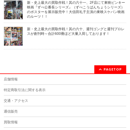
新・史上最大の買取作戦！其の六十一、2F店にて東映ピンキー
映画『ずべ公番長シリーズ』（ずべこうばんちょうシリーズ）
のポスターを展示販売中！大信田礼子主演の東映スケバン映画
のルーツ！！
新・史上最大の買取作戦！其の六十、週刊ゴングと週刊プロレ
スが創刊時～合計600冊ほど大量入荷しております！
PAGETOP
店舗情報
特定商取引法に関する表示
交通・アクセス
通信販売
買取情報