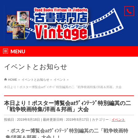
MENU
イベントとお知らせ
HOME
»
イベントとお知らせ
»
イベント
»
本日より！ポスター博覧会atｳﾞｨﾝﾃｰｼﾞ特別編其の二「戦争映画特集/洋画＆邦画」大会
本日より！ポスター博覧会atｳﾞｨﾝﾃｰｼﾞ特別編其の二
「戦争映画特集/洋画＆邦画」大会
投稿日 : 2019年8月18日
最終更新日時 : 2019年8月17日
カテゴリー :
イベント
・ポスター博覧会atｳﾞｨﾝﾃｰｼﾞ特別編其の二「戦争映画特
集/洋画＆邦画」大会
！
！