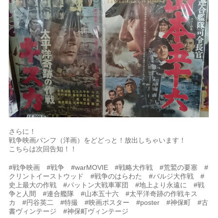
さらに！
戦争映画パンフ（洋画）をどどっと！放出しちゃいます！
こちらは次回告知！！
#戦争映画 #戦争 #warMOVIE #戦略大作戦 #荒鷲の要塞 #
クリントイーストウッド #戦争のはらわた #バルジ大作戦 #
史上最大の作戦 #パットン大戦車軍団 #地上より永遠に #戦
争と人間 #連合艦隊 #山本五十六 #太平洋奇跡の作戦キス
カ #円谷英二 #特撮 #映画ポスター #poster #神保町 #古
書ヴィンテージ #神保町ヴィンテージ