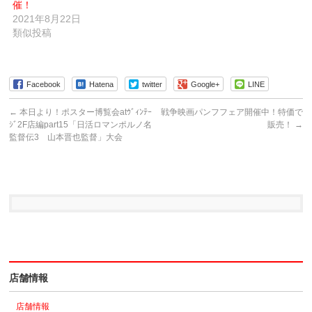
す)
催！
2021年8月22日
類似投稿
Facebook
Hatena
twitter
Google+
LINE
←
本日より！ポスター博覧会atｳﾞｨﾝﾃｰ
戦争映画パンフフェア開催中！特価で
ｼﾞ2F店編part15「日活ロマンポルノ名
販売！
→
監督伝3 山本晋也監督」大会
店舗情報
店舗情報