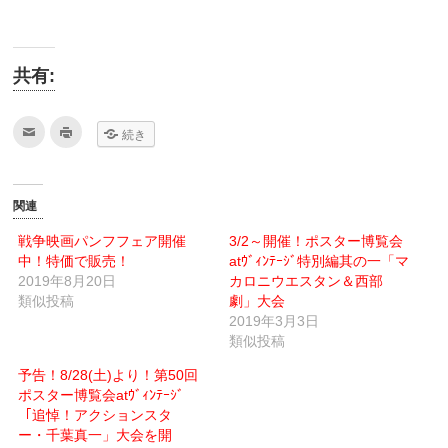
共有:
ク
ク
続き
リ
リ
ッ
ッ
ク
ク
し
し
て
て
友
印
関連
達
刷
へ
(新
メ
し
戦争映画パンフフェア開催
3/2～開催！ポスター博覧会
ー
い
中！特価で販売！
ル
ウ
atｳﾞｨﾝﾃｰｼﾞ特別編其の一「マ
で
ィ
2019年8月20日
カロニウエスタン＆西部
送
ン
信
ド
類似投稿
劇」大会
(新
ウ
し
で
2019年3月3日
い
開
類似投稿
ウ
き
ィ
ま
ン
す)
予告！8/28(土)より！第50回
ド
ウ
ポスター博覧会atｳﾞｨﾝﾃｰｼﾞ
で
「追悼！アクションスタ
開
き
ー・千葉真一」大会を開
ま