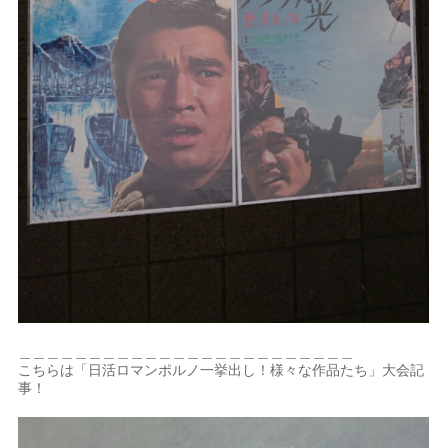
＿＿＿＿＿＿＿＿＿＿＿＿＿＿＿＿＿＿＿＿＿＿＿＿
こちらは「日活ロマンポルノ一挙出し！様々な作品たち」大会記
事！