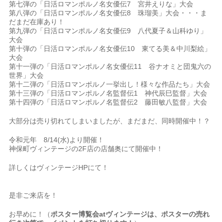
第七弾の「日活ロマンポルノ名女優伝7 宮井えりな」大会
第八弾の「日活ロマンポルノ名女優伝8 珠瑠美」大会・・・ま
だまだ在庫あり！
第九弾の「日活ロマンポルノ名女優伝9 八代夏子＆山科ゆり」
大会
第十弾の「日活ロマンポルノ名女優伝10 東てる美＆中川梨絵」
大会
第十一弾の「日活ロマンポルノ名女優伝11 谷ナオミと団鬼六の
世界」大会
第十二弾の「日活ロマンポルノ一挙出し！様々な作品たち」大会
第十三弾の「日活ロマンポルノ名監督伝1 神代辰巳監督」大会
第十四弾の「日活ロマンポルノ名監督伝2 藤田敏八監督」大会
大部分は売り切れてしまいましたが、まだまだ、同時開催中！？
令和元年 8/14(水)より開催！
神保町ヴィンテージの2F店の店舗奥にて開催中！
詳しくはヴィンテージHPにて！
是非ご来店を！
お早めに！（
ポスター博覧会atヴィンテージは、ポスターの売れ