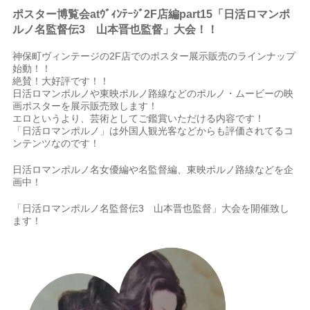
ポスター博覧会atｳﾞｨﾝﾃｰｼﾞ2F店編part15「日活ロマンポ
ルノ名監督伝3 山本晋也監督」大会
！
！
神保町ヴィンテージの2F店でのポスター展示販売のラインナップ
始動！！
絶賛！大好評です！！
日活ロマンポルノや東映ポルノ路線などのポルノ・ムービーの映
画ポスターを展示販売致します！
エロというより、芸術としてご鑑賞いただける内容です！
「日活ロマンポルノ」は外国人観光客などからも評価されてるコ
ンテンツなのです！
日活ロマンポルノ名女優編や名監督編、東映ポルノ路線などを企
画中！
「日活ロマンポルノ名監督伝3 山本晋也監督」大会を開催致し
ます！