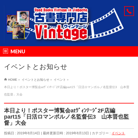
MENU
イベントとお知らせ
HOME
»
イベントとお知らせ
»
イベント
»
本日より！ポスター博覧会atｳﾞｨﾝﾃｰｼﾞ2F店編part15「日活ロマンポルノ名監督伝3 山本晋
也監督」大会
本日より！ポスター博覧会atｳﾞｨﾝﾃｰｼﾞ2F店編
part15「日活ロマンポルノ名監督伝3 山本晋也監
督」大会
投稿日 : 2019年8月14日
最終更新日時 : 2019年8月13日
カテゴリー :
イベント