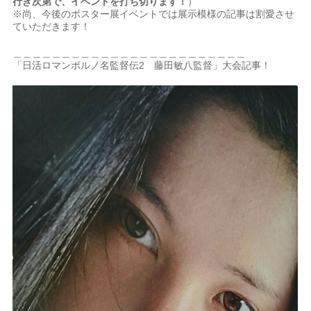
行き次第で、イベントを打ち切ります！
）
※尚、今後のポスター展イベントでは展示模様の記事は割愛させ
ていただきます！
＿＿＿＿＿＿＿＿＿＿＿＿＿＿＿＿＿＿＿＿＿＿＿＿
「日活ロマンポルノ名監督伝2 藤田敏八監督」大会記事！