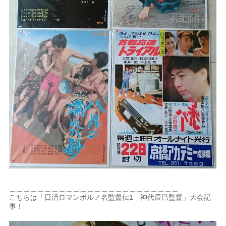
＿＿＿＿＿＿＿＿＿＿＿＿＿＿＿＿＿＿＿＿＿＿＿＿
こちらは「日活ロマンポルノ名監督伝1 神代辰巳監督」大会記
事！