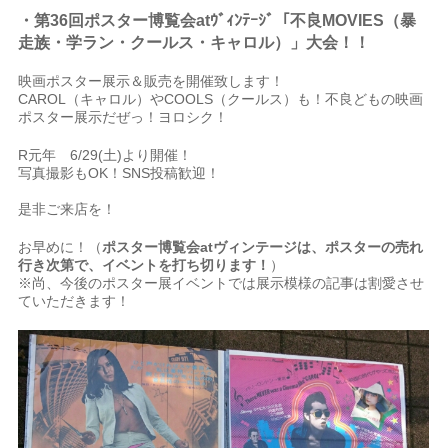
・第36回ポスター博覧会atｳﾞｨﾝﾃｰｼﾞ「不良MOVIES（暴
走族・学ラン・クールス・キャロル）」大会
！
！
映画ポスター展示＆販売を開催致します！
CAROL（キャロル）やCOOLS（クールス）も！不良どもの映画
ポスター展示だぜっ！ヨロシク！
R元年 6/29(土)より開催！
写真撮影もOK！SNS投稿歓迎！
是非ご来店を！
お早めに！（
ポスター博覧会atヴィンテージは、ポスターの売れ
行き次第で、イベントを打ち切ります！
）
※尚、今後のポスター展イベントでは展示模様の記事は割愛させ
ていただきます！