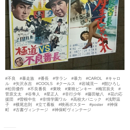
#不良 #暴走族 #番長 #学ラン #暴力 #CAROL #キャロ
ル #矢沢永吉 #COOLS #クールス #岩城滉一 #館ひろし
#松田優作 #不良番長 #東映 #東映ピンキー #梅宮辰夫 #
菅原文太 #谷隼人 #星正人 #非行少年 #藤田敏八 #花の応
援団 #曽根中生 #非情学園ワル #高校大パニック #浅野温
子 #横尾忠則 #立て看板 #映画ポスター #poster #神保
町 #古書ヴィンテージ #神保町ヴィンテージ