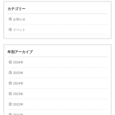
ク
ク
し
し
て
て
カテゴリー
友
印
達
刷
へ
(新
お知らせ
メ
し
ー
い
ル
ウ
で
ィ
イベント
送
ン
信
ド
(新
ウ
し
で
い
開
ウ
き
ィ
ま
年別アーカイブ
ン
す)
ド
ウ
2026年
で
開
き
ま
2025年
す)
2024年
2023年
2022年