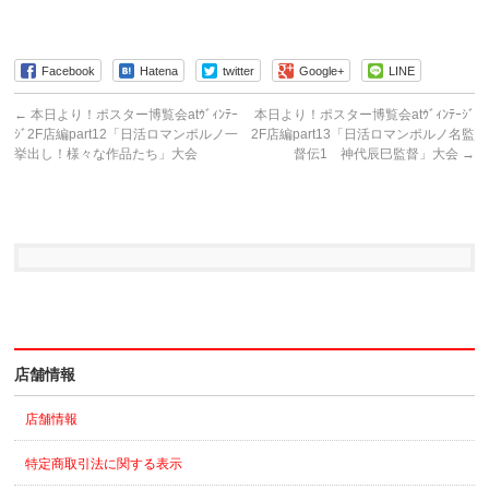
Facebook
Hatena
twitter
Google+
LINE
←
本日より！ポスター博覧会atｳﾞｨﾝﾃｰ
本日より！ポスター博覧会atｳﾞｨﾝﾃｰｼﾞ
ｼﾞ2F店編part12「日活ロマンポルノ一
2F店編part13「日活ロマンポルノ名監
挙出し！様々な作品たち」大会
督伝1 神代辰巳監督」大会
→
店舗情報
店舗情報
特定商取引法に関する表示