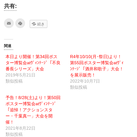
共有:
ク
ク
続き
リ
リ
ッ
ッ
ク
ク
し
し
て
て
友
印
関連
達
刷
へ
(新
メ
し
本日より開催！第34回ポス
R4年10/10(月･祭日)より！
ー
い
ター博覧会atｳﾞｨﾝﾃｰｼﾞ「不良
ル
ウ
第55回ポスター博覧会atｳﾞｨ
で
ィ
番長シリーズ」大会
ﾝﾃｰｼﾞ「酒井和歌子」大会！
送
ン
信
ド
2019年5月21日
を展示販売！
(新
ウ
類似投稿
し
で
2022年10月7日
い
開
類似投稿
ウ
き
ィ
ま
ン
す)
予告！8/28(土)より！第50回
ド
ウ
ポスター博覧会atｳﾞｨﾝﾃｰｼﾞ
で
「追悼！アクションスタ
開
き
ー・千葉真一」大会を開
ま
す)
催！
2021年8月22日
類似投稿