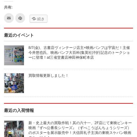
共有:
ク
ク
続き
リ
リ
ッ
ッ
ク
ク
し
し
最近のイベント
て
て
友
印
達
刷
へ
(新
8/7(金)、古書店ヴィンテージ店主×映画パンフは宇宙だ！主催
メ
し
今井悠也氏、映画パンフ大百科(集英社)刊行記念のトークショ
ー
い
ル
ウ
ーに登壇！at三省堂書店神田神保町本店
で
ィ
送
ン
信
ド
(新
ウ
買取情報更新しました！
し
で
い
開
ウ
き
ィ
ま
ン
す)
ド
ウ
で
開
き
最近の入荷情報
ま
す)
新・史上最大の買取作戦！其の六十一、2F店にて東映ピンキー
映画『ずべ公番長シリーズ』（ずべこうばんちょうシリーズ）
のポスターを展示販売中！大信田礼子主演の東映スケバン映画