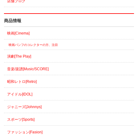
店舗ブログ
商品情報
映画[Cinema]
映画パンフのコレクターの方、注目
演劇[The Play]
音楽/楽譜[Music/SCORE]
昭和レトロ[Retro]
アイドル[IDOL]
ジャニーズ[Johnnys]
スポーツ[Sports]
ファッション[Fasion]