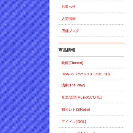
お知らせ
入荷情報
店舗ブログ
商品情報
映画[Cinema]
映画パンフのコレクターの方、注目
演劇[The Play]
音楽/楽譜[Music/SCORE]
昭和レトロ[Retro]
アイドル[IDOL]