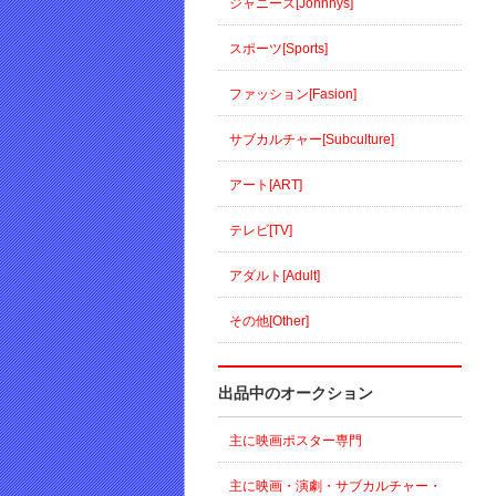
ジャニーズ[Johnnys]
スポーツ[Sports]
ファッション[Fasion]
サブカルチャー[Subculture]
アート[ART]
テレビ[TV]
アダルト[Adult]
その他[Other]
出品中のオークション
主に映画ポスター専門
主に映画・演劇・サブカルチャー・