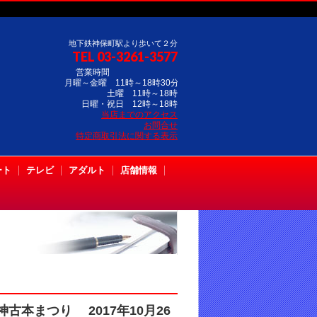
地下鉄神保町駅より歩いて２分
TEL 03-3261-3577
営業時間
月曜～金曜 11時～18時30分
土曜 11時～18時
日曜・祝日 12時～18時
当店までのアクセス
お問合せ
特定商取引法に関する表示
ート
テレビ
アダルト
店舗情報
本まつり 2017年10月26