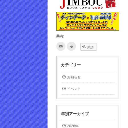
共有:
ク
ク
続き
リ
リ
ッ
ッ
ク
ク
し
し
て
て
カテゴリー
友
印
達
刷
へ
(新
メ
し
お知らせ
ー
い
ル
ウ
で
ィ
イベント
送
ン
信
ド
(新
ウ
し
で
い
開
ウ
き
ィ
ま
年別アーカイブ
ン
す)
ド
ウ
で
2026年
開