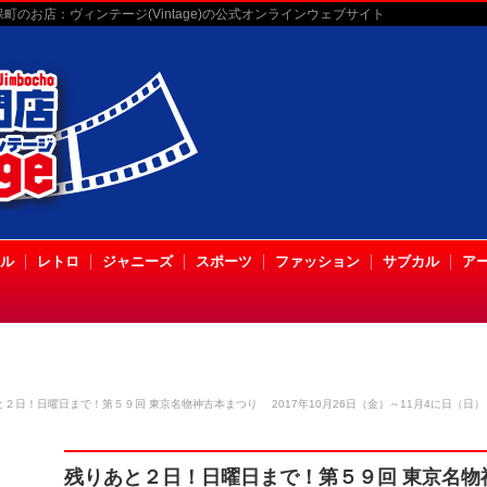
のお店：ヴィンテージ(Vintage)の公式オンラインウェブサイト
ル
レトロ
ジャニーズ
スポーツ
ファッション
サブカル
ア
と２日！日曜日まで！第５９回 東京名物神古本まつり 2017年10月26日（金）～11月4に日（日）
残りあと２日！日曜日まで！第５９回 東京名物神古