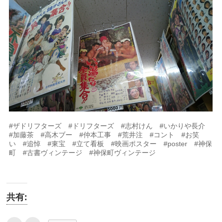
#ザドリフターズ #ドリフターズ #志村けん #いかりや長介
#加藤茶 #高木ブー #仲本工事 #荒井注 #コント #お笑
い #追悼 #東宝 #立て看板 #映画ポスター #poster #神保
町 #古書ヴィンテージ #神保町ヴィンテージ
共有: