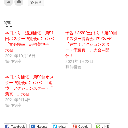
ク
ク
続き
リ
リ
ッ
ッ
ク
ク
し
し
て
て
友
印
関連
達
刷
へ
(新
メ
し
本日より！追加開催！第51
予告！8/28(土)より！第50回
ー
い
回ポスター博覧会atｳﾞｨﾝﾃｰｼﾞ
ル
ウ
ポスター博覧会atｳﾞｨﾝﾃｰｼﾞ
で
ィ
「女必殺拳！志穂美悦子」
「追悼！アクションスタ
送
ン
信
ド
大会
ー・千葉真一」大会を開
(新
ウ
2021年10月16日
し
で
催！
い
開
類似投稿
2021年8月22日
ウ
き
ィ
ま
類似投稿
ン
す)
ド
ウ
本日より開催！第50回ポス
で
ター博覧会atｳﾞｨﾝﾃｰｼﾞ「追
開
き
悼！アクションスター・千
ま
す)
葉真一」大会
2021年9月4日
類似投稿
Facebook
Hatena
twitter
Google+
LINE