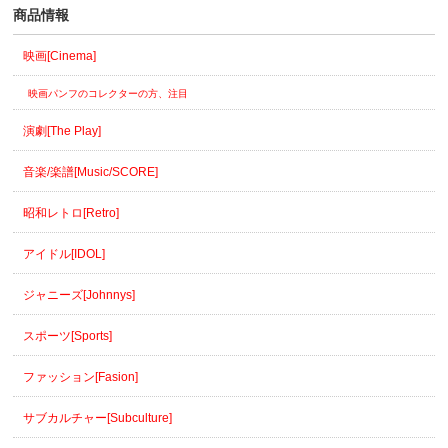
商品情報
映画[Cinema]
映画パンフのコレクターの方、注目
演劇[The Play]
音楽/楽譜[Music/SCORE]
昭和レトロ[Retro]
アイドル[IDOL]
ジャニーズ[Johnnys]
スポーツ[Sports]
ファッション[Fasion]
サブカルチャー[Subculture]