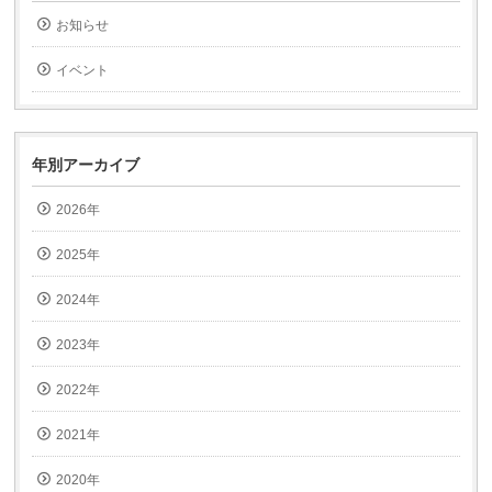
達
刷
へ
(新
お知らせ
メ
し
ー
い
ル
ウ
で
ィ
イベント
送
ン
信
ド
(新
ウ
し
で
い
開
ウ
き
ィ
ま
年別アーカイブ
ン
す)
ド
ウ
2026年
で
開
き
ま
2025年
す)
2024年
2023年
2022年
2021年
2020年