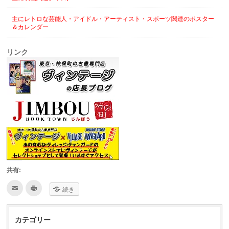
主にレトロな芸能人・アイドル・アーティスト・スポーツ関連のポスター
＆カレンダー
リンク
共有:
ク
ク
続き
リ
リ
ッ
ッ
ク
ク
し
し
て
て
カテゴリー
友
印