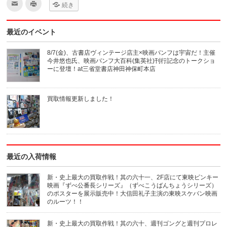
ク
ク
続き
リ
リ
ッ
ッ
ク
ク
し
し
最近のイベント
て
て
友
印
達
刷
へ
(新
8/7(金)、古書店ヴィンテージ店主×映画パンフは宇宙だ！主催
メ
し
今井悠也氏、映画パンフ大百科(集英社)刊行記念のトークショ
ー
い
ル
ウ
ーに登壇！at三省堂書店神田神保町本店
で
ィ
送
ン
信
ド
(新
ウ
買取情報更新しました！
し
で
い
開
ウ
き
ィ
ま
ン
す)
ド
ウ
で
開
き
最近の入荷情報
ま
す)
新・史上最大の買取作戦！其の六十一、2F店にて東映ピンキー
映画『ずべ公番長シリーズ』（ずべこうばんちょうシリーズ）
のポスターを展示販売中！大信田礼子主演の東映スケバン映画
のルーツ！！
新・史上最大の買取作戦！其の六十、週刊ゴングと週刊プロレ