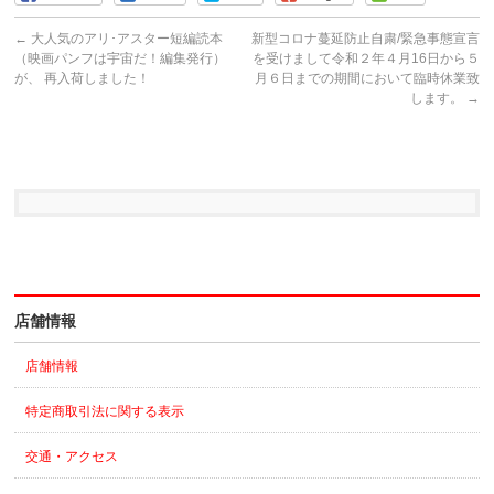
←
大人気のアリ･アスター短編読本
新型コロナ蔓延防止自粛/緊急事態宣言
（映画パンフは宇宙だ！編集発行）
を受けまして令和２年４月16日から５
が、 再入荷しました！
月６日までの期間において臨時休業致
します。
→
店舗情報
店舗情報
特定商取引法に関する表示
交通・アクセス