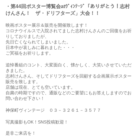
・第44回ポスター博覧会atｳﾞｨﾝﾃｰｼﾞ「ありがとう！志村
けんさん！ ザ・ドリフターズ」大会！
！
映画ポスター展示＆販売を開催致します！
コロナウイルスで入院されてました志村けんさんのご回復をお祈
りしておりましたが、
先日亡くなられてしまいました。
日本中が哀しみに暮れました・・・
ご冥福をお祈りします。
追悼番組のコント、大変面白く、懐かしく、大笑いさせていただ
きました。
志村けんさん、そしてドリフターズを回顧する企画展示ポスター
販売を致します。
店舗は現在、とても空いています。
自粛の時期ですので、通販などのご要望にもお答えしますのでお
問い合わせ下さい！
神保町ヴィンテージ ０３－３２６１－３５７７
写真撮影もOK！SNS投稿歓迎！
是非ご来店を！