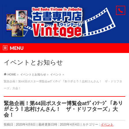
MENU
イベントとお知らせ
HOME
»
イベントとお知らせ
»
イベント
»
緊急企画！第44回ポスター博覧会atｳﾞｨﾝﾃｰｼﾞ「ありがとう！志村けんさん！ ザ・ドリフタ
ーズ」大会！
緊急企画！第44回ポスター博覧会atｳﾞｨﾝﾃｰｼﾞ「あり
がとう！志村けんさん！ ザ・ドリフターズ」大
会！
投稿日 : 2020年4月6日
最終更新日時 : 2020年4月4日
カテゴリー :
イベント