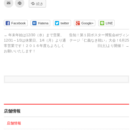
ク
ク
続き
リ
リ
ッ
ッ
ク
ク
し
し
て
て
友
印
Facebook
Hatena
twitter
Google+
LINE
達
刷
へ
(新
メ
し
←
年末年始は12/30（水）まで営業、
告知！第１回ポスター博覧会atヴィン
ー
い
12/31～1/3は休業日、1/4（月）より通
テージ「仁義なき戦い」大会！6月25
ル
ウ
で
ィ
常営業です！２０１６年度もよろしく
日(土)より開催！
→
送
ン
お願いいたします！
信
ド
(新
ウ
し
で
い
開
ウ
き
ィ
ま
ン
す)
ド
ウ
で
開
き
ま
す)
店舗情報
店舗情報