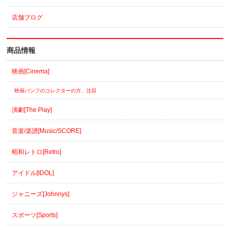
店舗ブログ
商品情報
映画[Cinema]
映画パンフのコレクターの方、注目
演劇[The Play]
音楽/楽譜[Music/SCORE]
昭和レトロ[Retro]
アイドル[IDOL]
ジャニーズ[Johnnys]
スポーツ[Sports]