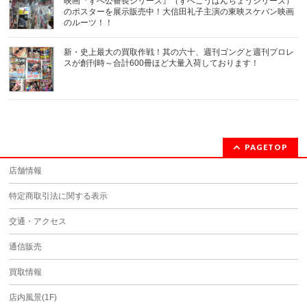
映画『ずべ公番長シリーズ』（ずべこうばんちょうシリーズ）
のポスターを展示販売中！大信田礼子主演の東映スケバン映画
のルーツ！！
新・史上最大の買取作戦！其の六十、週刊ゴングと週刊プロレ
スが創刊時～合計600冊ほど大量入荷しております！
PAGETOP
店舗情報
特定商取引法に関する表示
交通・アクセス
通信販売
買取情報
店内風景(1F)