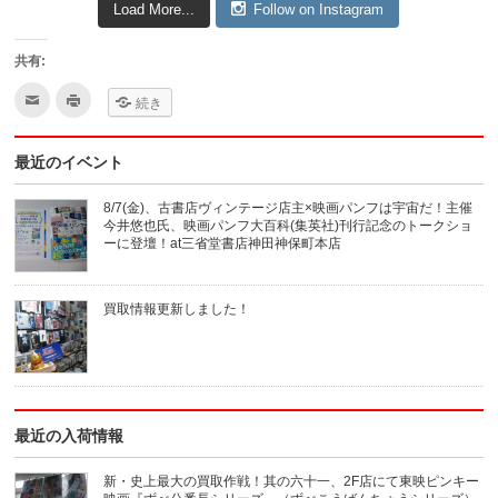
Load More...
Follow on Instagram
共有:
ク
ク
続き
リ
リ
ッ
ッ
ク
ク
し
し
最近のイベント
て
て
友
印
達
刷
へ
(新
8/7(金)、古書店ヴィンテージ店主×映画パンフは宇宙だ！主催
メ
し
今井悠也氏、映画パンフ大百科(集英社)刊行記念のトークショ
ー
い
ル
ウ
ーに登壇！at三省堂書店神田神保町本店
で
ィ
送
ン
信
ド
(新
ウ
買取情報更新しました！
し
で
い
開
ウ
き
ィ
ま
ン
す)
ド
ウ
で
開
き
最近の入荷情報
ま
す)
新・史上最大の買取作戦！其の六十一、2F店にて東映ピンキー