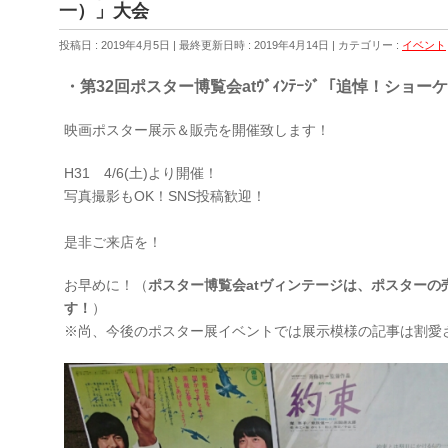
一）」大会
投稿日 : 2019年4月5日
最終更新日時 : 2019年4月14日
カテゴリー :
イベント
・第32回ポスター博覧会atｳﾞｨﾝﾃｰｼﾞ「追悼！ショ
映画ポスター展示＆販売を開催致します！
H31 4/6(土)より開催！
写真撮影もOK！SNS投稿歓迎！
是非ご来店を！
お早めに！（
ポスター博覧会atヴィンテージは、ポスターの
す！
）
※尚、今後のポスター展イベントでは展示模様の記事は割愛