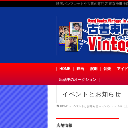
映画パンフレットや古書の専門店 東京神田神保町
HOME
映画
演劇
音楽
アイド
出品中のオークション
イベントとお知らせ
HOME
»
イベントとお知らせ
»
イベント
»
4/6（
店舗情報