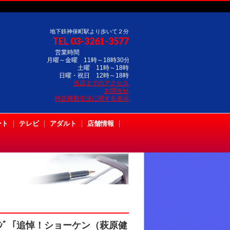
地下鉄神保町駅より歩いて２分
TEL 03-3261-3577
営業時間
月曜～金曜 11時～18時30分
土曜 11時～18時
日曜・祝日 12時～18時
当店までのアクセス
お問合せ
特定商取引法に関する表示
ート
テレビ
アダルト
店舗情報
ﾃｰｼﾞ「追悼！ショーケン（萩原健