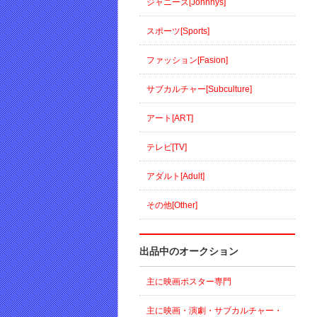
ジャニーズ[Johnnys]
スポーツ[Sports]
ファッション[Fasion]
サブカルチャー[Subculture]
アート[ART]
テレビ[TV]
アダルト[Adult]
その他[Other]
出品中のオークション
主に映画ポスター専門
主に映画・演劇・サブカルチャー・