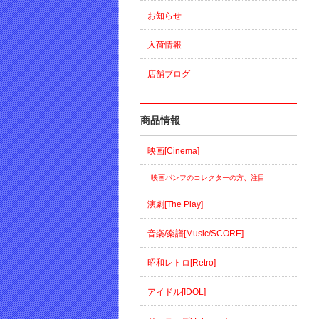
お知らせ
入荷情報
店舗ブログ
商品情報
映画[Cinema]
映画パンフのコレクターの方、注目
演劇[The Play]
音楽/楽譜[Music/SCORE]
昭和レトロ[Retro]
アイドル[IDOL]