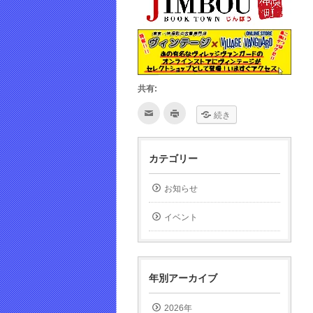
共有:
ク
ク
続き
リ
リ
ッ
ッ
ク
ク
し
し
て
て
カテゴリー
友
印
達
刷
へ
(新
メ
し
お知らせ
ー
い
ル
ウ
で
ィ
イベント
送
ン
信
ド
(新
ウ
し
で
い
開
ウ
き
ィ
ま
年別アーカイブ
ン
す)
ド
ウ
で
2026年
開