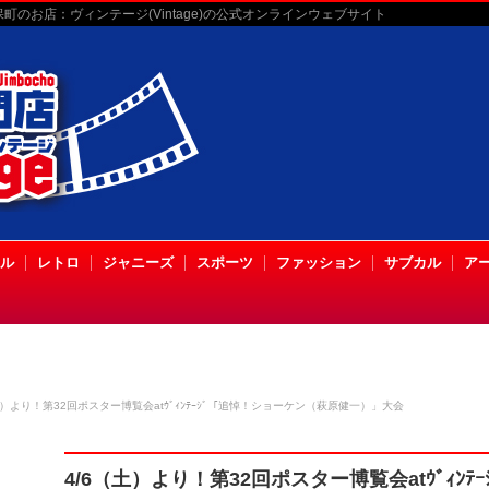
のお店：ヴィンテージ(Vintage)の公式オンラインウェブサイト
ル
レトロ
ジャニーズ
スポーツ
ファッション
サブカル
ア
土）より！第32回ポスター博覧会atｳﾞｨﾝﾃｰｼﾞ「追悼！ショーケン（萩原健一）」大会
4/6（土）より！第32回ポスター博覧会atｳﾞｨﾝ