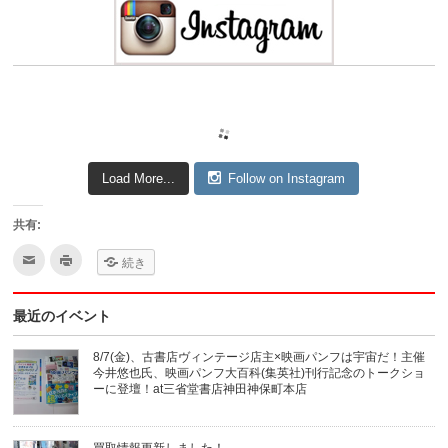
Load More...
Follow on Instagram
共有:
ク
ク
続き
リ
リ
ッ
ッ
ク
ク
し
し
最近のイベント
て
て
友
印
達
刷
へ
(新
8/7(金)、古書店ヴィンテージ店主×映画パンフは宇宙だ！主催
メ
し
今井悠也氏、映画パンフ大百科(集英社)刊行記念のトークショ
ー
い
ル
ウ
ーに登壇！at三省堂書店神田神保町本店
で
ィ
送
ン
信
ド
(新
ウ