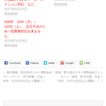
い
開
クション対応 など。
類似投稿
ウ
き
ィ
ま
2017年6月15日
ン
す)
類似投稿
ド
ウ
で
H30年 10/8（月）～
開
き
10/20（土）、店主不在のた
ま
す)
め一部業務対応出来ませ
ん。
2018年10月4日
類似投稿
Facebook
Hatena
twitter
Google+
LINE
←
展示模様！第８回ポスター博覧会at
告知！第９回ポスター博覧会atヴィン
ヴィンテージ「市川雷蔵」大会！
テージ「追悼・松方弘樹」大会！
H28 12月10日(土)より開催！！
H29 ４月９日(日)より開催！！
→