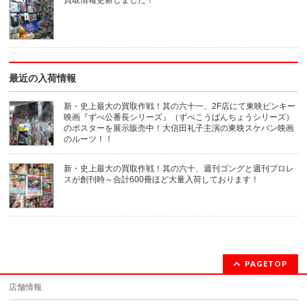
買取情報更新しました！
し
で
い
開
ウ
き
ィ
ま
ン
す)
ド
ウ
で
開
き
最近の入荷情報
ま
す)
新・史上最大の買取作戦！其の六十一、2F店にて東映ピンキー
映画『ずべ公番長シリーズ』（ずべこうばんちょうシリーズ）
のポスターを展示販売中！大信田礼子主演の東映スケバン映画
のルーツ！！
新・史上最大の買取作戦！其の六十、週刊ゴングと週刊プロレ
スが創刊時～合計600冊ほど大量入荷しております！
PAGETOP
店舗情報