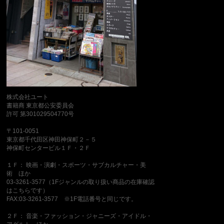
株式会社ユート
書籍商 東京都公安委員会
許可 第301029504770号
〒101-0051
東京都千代田区神田神保町２－５
神保町センタービル１Ｆ・２Ｆ
１Ｆ： 映画・演劇・スポーツ・サブカルチャー・美
術 ほか
03-3261-3577（1Fジャンルの取り扱い商品の在庫確認
はこちらです）
FAX:03-3261-3577 ※1F電話番号と同じです。
２Ｆ： 音楽・ファッション・ジャニーズ・アイドル・