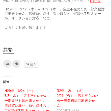
投稿日 : 2017年2月27日
最終更新日時 : 2017年2月27日
カテゴリー :
お知らせ
H2９年 ３/２（木）～３/９（木）、店主不在のため一部業務対
応出来ません。
店頭買い取り、買い取りのご相談のTEL＆メー
ル、オークション対応 など。
よろしくお願い致します！
共有:
ク
ク
続き
リ
リ
ッ
ッ
ク
ク
し
し
て
て
友
印
関連
達
刷
へ
(新
メ
し
H29年 6/24（土）～
R2年 2/11（火）～
ー
い
7/5（水）、店主不在のため
ル
ウ
2/21（金）、店主不在のた
で
ィ
一部業務対応出来ません。
め一部業務対応出来ませ
送
ン
信
ド
店頭買い取り、買い取りの
ん。
(新
ウ
ご相談のTEL＆メール、オー
し
で
2020年2月8日