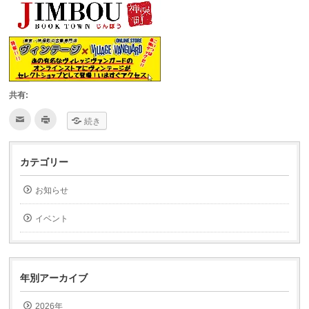
共有:
ク
ク
続き
リ
リ
ッ
ッ
ク
ク
し
し
て
て
カテゴリー
友
印
達
刷
へ
(新
お知らせ
メ
し
ー
い
ル
ウ
で
ィ
イベント
送
ン
信
ド
(新
ウ
し
で
い
開
ウ
き
ィ
ま
年別アーカイブ
ン
す)
ド
ウ
2026年
で