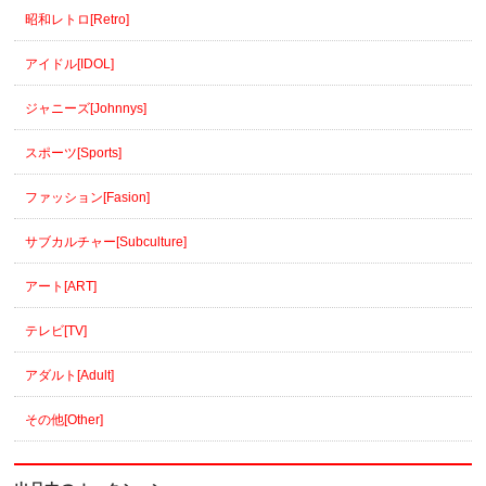
昭和レトロ[Retro]
アイドル[IDOL]
ジャニーズ[Johnnys]
スポーツ[Sports]
ファッション[Fasion]
サブカルチャー[Subculture]
アート[ART]
テレビ[TV]
アダルト[Adult]
その他[Other]