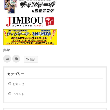
共有:
ク
ク
続き
リ
リ
ッ
ッ
ク
ク
し
し
て
て
カテゴリー
友
印
達
刷
へ
(新
お知らせ
メ
し
ー
い
ル
ウ
で
ィ
イベント
送
ン
信
ド
(新
ウ
し
で
い
開