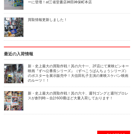
ル
ウ
ーに登壇！at三省堂書店神田神保町本店
で
ィ
送
ン
信
ド
(新
ウ
買取情報更新しました！
し
で
い
開
ウ
き
ィ
ま
ン
す)
ド
ウ
で
開
き
最近の入荷情報
ま
す)
新・史上最大の買取作戦！其の六十一、2F店にて東映ピンキー
映画『ずべ公番長シリーズ』（ずべこうばんちょうシリーズ）
のポスターを展示販売中！大信田礼子主演の東映スケバン映画
のルーツ！！
新・史上最大の買取作戦！其の六十、週刊ゴングと週刊プロレ
スが創刊時～合計600冊ほど大量入荷しております！