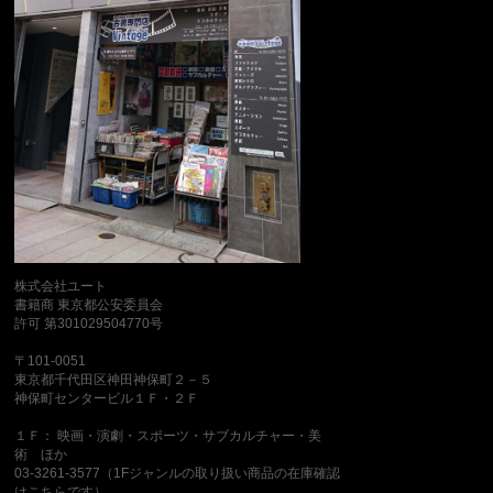
株式会社ユート
書籍商 東京都公安委員会
許可 第301029504770号
〒101-0051
東京都千代田区神田神保町２－５
神保町センタービル１Ｆ・２Ｆ
１Ｆ： 映画・演劇・スポーツ・サブカルチャー・美
術 ほか
03-3261-3577（1Fジャンルの取り扱い商品の在庫確認
はこちらです）