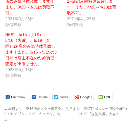
店のみ臨時休業致します！
ル
ウ
2F店のみ臨時休業致しま
で
ィ
また、3/29～3/31は買取不
す！また、4/26～4/28は買
送
ン
信
ド
可。
取不可。
(新
ウ
2021年3月23日
し
で
2021年4月23日
い
開
類似投稿
類似投稿
ウ
き
ィ
ま
ン
す)
R5年 5/15（月曜）、
ド
ウ
5/16（火曜）、5/19（金
で
曜）2F店のみ臨時休業致し
開
き
ます！また、5/15～5/19の5
ま
す)
日間は店主不在のため買取
査定が出来ません。
2023年5月13日
類似投稿
Facebook
Hatena
twitter
Google+
LINE
←
本日より！第46回ポスター博覧会at
明日より、第47回ポスター博覧会atｳﾞｨ
ｳﾞｨﾝﾃｰｼﾞ「クレイジーキャッツ」大
ﾝﾃｰｼﾞ「森繁久彌」大会！！
→
会！