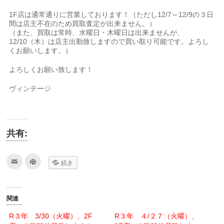
1F店は通常通りに営業しております！（ただし12/7～12/9の３日
間は店主不在のため買取査定が出来ません。）
（また、買取は常時、水曜日・木曜日は出来ませんが、
12/10（木）は店主出勤致しますので買い取り可能です。よろし
くお願いします。）
よろしくお願い致します！
ヴィンテージ
共有:
ク
ク
続き
リ
リ
ッ
ッ
ク
ク
し
し
て
て
友
印
関連
達
刷
へ
(新
メ
し
R３年 3/30（火曜）、2F
R３年 ４/２７（火曜）、
ー
い