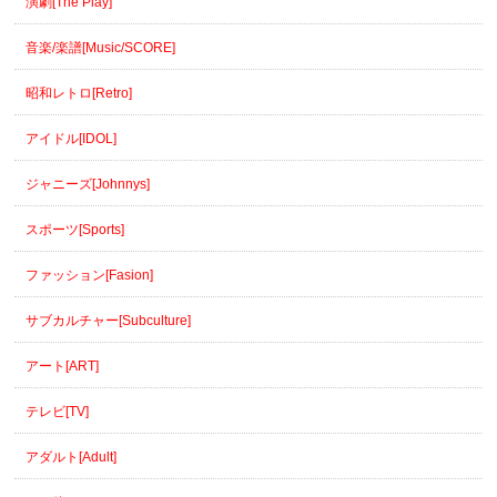
演劇[The Play]
音楽/楽譜[Music/SCORE]
昭和レトロ[Retro]
アイドル[IDOL]
ジャニーズ[Johnnys]
スポーツ[Sports]
ファッション[Fasion]
サブカルチャー[Subculture]
アート[ART]
テレビ[TV]
アダルト[Adult]