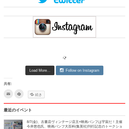
Load More...
Follow on Instagram
共有:
ク
ク
続き
リ
リ
ッ
ッ
ク
ク
し
し
最近のイベント
て
て
友
印
達
刷
へ
(新
8/7(金)、古書店ヴィンテージ店主×映画パンフは宇宙だ！主催
メ
し
今井悠也氏、映画パンフ大百科(集英社)刊行記念のトークショ
ー
い