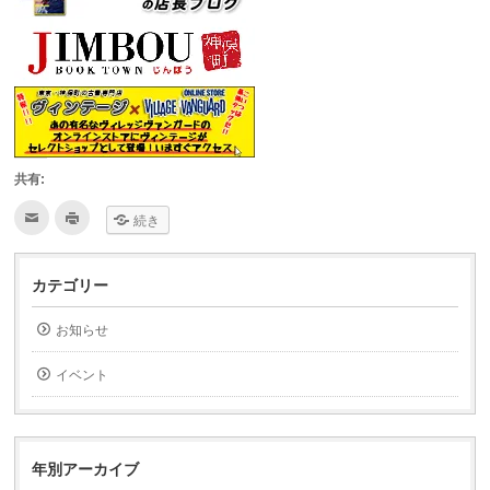
共有:
ク
ク
続き
リ
リ
ッ
ッ
ク
ク
し
し
て
て
カテゴリー
友
印
達
刷
へ
(新
お知らせ
メ
し
ー
い
ル
ウ
で
ィ
イベント
送
ン
信
ド
(新
ウ
し
で
い
開
ウ
き
ィ
ま
年別アーカイブ
ン
す)