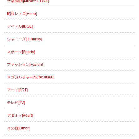
音楽/楽譜[Music/SCORE]
昭和レトロ[Retro]
アイドル[IDOL]
ジャニーズ[Johnnys]
スポーツ[Sports]
ファッション[Fasion]
サブカルチャー[Subculture]
アート[ART]
テレビ[TV]
アダルト[Adult]
その他[Other]