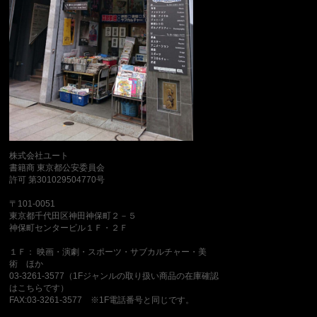
株式会社ユート
書籍商 東京都公安委員会
許可 第301029504770号
〒101-0051
東京都千代田区神田神保町２－５
神保町センタービル１Ｆ・２Ｆ
１Ｆ： 映画・演劇・スポーツ・サブカルチャー・美
術 ほか
03-3261-3577（1Fジャンルの取り扱い商品の在庫確認
はこちらです）
FAX:03-3261-3577 ※1F電話番号と同じです。