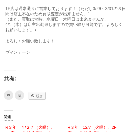
1F店は通常通りに営業しております！（ただし3/29～3/31の３日
間は店主不在のため買取査定が出来ません。）
（また、買取は常時、水曜日・木曜日は出来ませんが、
4/1（木）は店主出勤致しますので買い取り可能です。よろしく
お願いします。）
よろしくお願い致します！
ヴィンテージ
共有:
ク
ク
続き
リ
リ
ッ
ッ
ク
ク
し
し
て
て
友
印
関連
達
刷
へ
(新
メ
し
R３年 ４/２７（火曜）、
R３年 12/7（火曜）、2F
ー
い