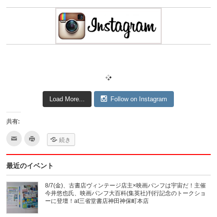
Load More...
Follow on Instagram
共有:
ク
ク
続き
リ
リ
ッ
ッ
ク
ク
し
し
最近のイベント
て
て
友
印
達
刷
へ
(新
8/7(金)、古書店ヴィンテージ店主×映画パンフは宇宙だ！主催
メ
し
今井悠也氏、映画パンフ大百科(集英社)刊行記念のトークショ
ー
い
ル
ウ
ーに登壇！at三省堂書店神田神保町本店
で
ィ
送
ン