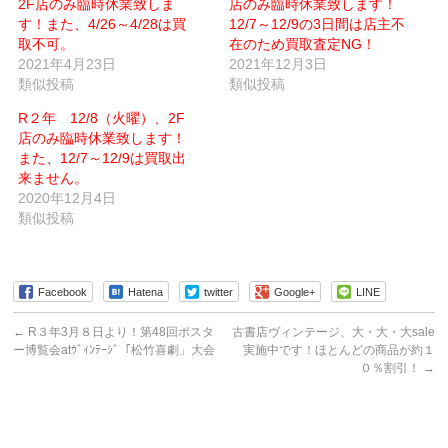
2F店のみ臨時休業致しま
ル
ウ
店のみ臨時休業致します！
で
ィ
す！また、4/26～4/28は買
12/7～12/9の3日間は店主不
送
ン
信
ド
取不可。
在のため買取査定NG！
(新
ウ
2021年4月23日
し
で
2021年12月3日
い
開
類似投稿
類似投稿
ウ
き
ィ
ま
ン
す)
R２年 12/8（火曜）、2F
ド
ウ
店のみ臨時休業致します！
で
また、12/7～12/9は買取出
開
き
来ません。
ま
す)
2020年12月4日
類似投稿
Facebook
Hatena
twitter
Google+
LINE
←
R３年3月８日より！第48回ポスタ
古書店ヴィンテージ、大・大・大sale
ー博覧会atｳﾞｨﾝﾃｰｼﾞ「松竹喜劇」大会
実施中です！ほとんどの商品が約１
０％割引！
→