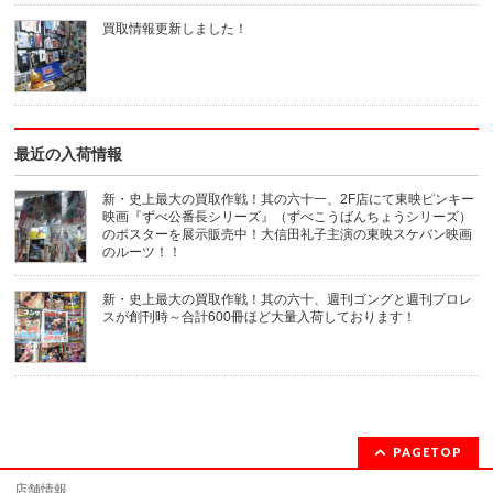
信
ド
(新
ウ
買取情報更新しました！
し
で
い
開
ウ
き
ィ
ま
ン
す)
ド
ウ
で
開
き
最近の入荷情報
ま
す)
新・史上最大の買取作戦！其の六十一、2F店にて東映ピンキー
映画『ずべ公番長シリーズ』（ずべこうばんちょうシリーズ）
のポスターを展示販売中！大信田礼子主演の東映スケバン映画
のルーツ！！
新・史上最大の買取作戦！其の六十、週刊ゴングと週刊プロレ
スが創刊時～合計600冊ほど大量入荷しております！
PAGETOP
店舗情報